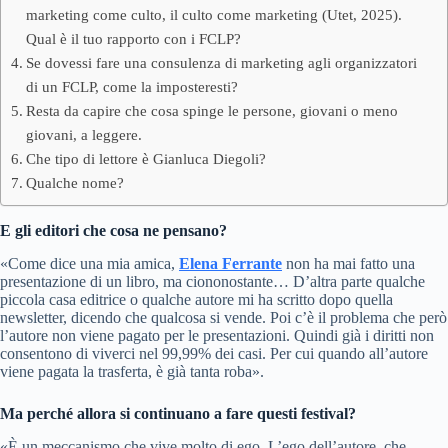
marketing come culto, il culto come marketing (Utet, 2025).
Qual è il tuo rapporto con i FCLP?
Se dovessi fare una consulenza di marketing agli organizzatori
di un FCLP, come la imposteresti?
Resta da capire che cosa spinge le persone, giovani o meno
giovani, a leggere.
Che tipo di lettore è Gianluca Diegoli?
Qualche nome?
E gli editori che cosa ne pensano?
«Come dice una mia amica,
Elena Ferrante
non ha mai fatto una
presentazione di un libro, ma ciononostante… D’altra parte qualche
piccola casa editrice o qualche autore mi ha scritto dopo quella
newsletter, dicendo che qualcosa si vende. Poi c’è il problema che però
l’autore non viene pagato per le presentazioni. Quindi già i diritti non
consentono di viverci nel 99,99% dei casi. Per cui quando all’autore
viene pagata la trasferta, è già tanta roba».
Ma perché allora si continuano a fare questi festival?
«È un meccanismo che vive molto di ego. L’ego dell’autore, che