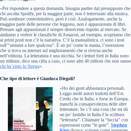
«Per rispondere a questa domanda, bisogna partire dal presupposto che
chi ascolta Spotify, per la maggior parte, non è interessato alla musica.
Può sembrare controintuitivo, però è così. Analogamente, anche la
maggior parte delle persone che leggono, non è appassionata di libri.
Pensare agli appassionati è sempre distorcente rispetto al mercato. Se
andiamo a vedere le classifiche di Amazon, ad esempio, scopriamo che
ai primi posti non c’è la narrativa. C’è la manualistica, ci sono i testi
sull’“aiutami a fare qualcosa”. È un po’ come la mania, l’ossessione
che si trova su internet sul miglioramento che si riversa anche
nell’editoria. La letteratura è una nicchia. Se i lettori forti in Italia sono
un milione, dico una cifra a caso, ci sono altri 40 milioni che non sanno
chi ha vinto lo Strega
».
Che tipo di lettore è
Gianluca Diegoli
?
«Ho dei gusti abbastanza personali.
Leggo molti autori tradotti dell’Est.
Credo che in Italia, e forse in Europa,
manchi la consapevolezza delle altre
letterature. Se c’è una cosa che mi dà
un po’ fastidio in Italia è la scrittura
“letteraria”. Chiamare la “faccia” con
espressioni come “le gote”.
Stephen
King
diceva: scrivete come mangiate.