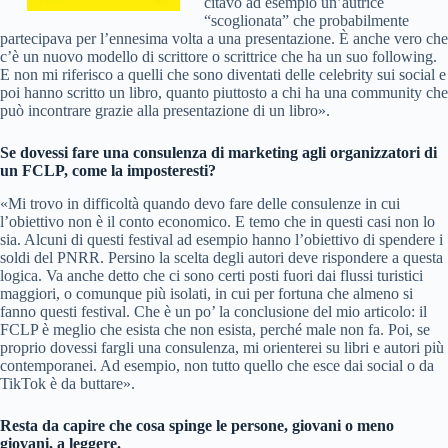
citavo ad esempio un’autrice
“scoglionata” che probabilmente
partecipava per l’ennesima volta a una presentazione. È anche vero che
c’è un nuovo modello di scrittore o scrittrice che ha un suo following.
E non mi riferisco a quelli che sono diventati delle celebrity sui social e
poi hanno scritto un libro, quanto piuttosto a chi ha una community che
può incontrare grazie alla presentazione di un libro».
Se dovessi fare una consulenza di marketing agli organizzatori di
un FCLP, come la imposteresti?
«Mi trovo in difficoltà quando devo fare delle consulenze in cui
l’obiettivo non è il conto economico. E temo che in questi casi non lo
sia. Alcuni di questi festival ad esempio hanno l’obiettivo di spendere i
soldi del PNRR. Persino la scelta degli autori deve rispondere a questa
logica. Va anche detto che ci sono certi posti fuori dai flussi turistici
maggiori, o comunque più isolati, in cui per fortuna che almeno si
fanno questi festival. Che è un po’ la conclusione del mio articolo: il
FCLP è meglio che esista che non esista, perché male non fa. Poi, se
proprio dovessi fargli una consulenza, mi orienterei su libri e autori più
contemporanei. Ad esempio, non tutto quello che esce dai social o da
TikTok è da buttare».
Resta da capire che cosa spinge le persone, giovani o meno
giovani, a leggere.