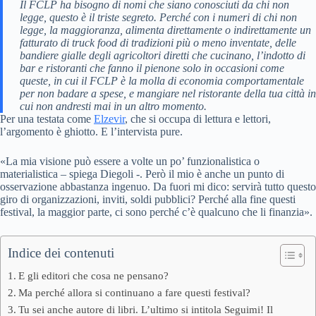
Il FCLP ha bisogno di nomi che siano conosciuti da chi non
legge, questo è il triste segreto. Perché con i numeri di chi non
legge, la maggioranza, alimenta direttamente o indirettamente un
fatturato di truck food di tradizioni più o meno inventate, delle
bandiere gialle degli agricoltori diretti che cucinano, l’indotto di
bar e ristoranti che fanno il pienone solo in occasioni come
queste, in cui il FCLP è la molla di economia comportamentale
per non badare a spese, e mangiare nel ristorante della tua città in
cui non andresti mai in un altro momento.
Per una testata come
Elzevir
, che si occupa di lettura e lettori,
l’argomento è ghiotto. E l’intervista pure.
«La mia visione può essere a volte un po’ funzionalistica o
materialistica – spiega Diegoli -. Però il mio è anche un punto di
osservazione abbastanza ingenuo. Da fuori mi dico: servirà tutto questo
giro di organizzazioni, inviti, soldi pubblici? Perché alla fine questi
festival, la maggior parte, ci sono perché c’è qualcuno che li finanzia».
Indice dei contenuti
E gli editori che cosa ne pensano?
Ma perché allora si continuano a fare questi festival?
Tu sei anche autore di libri. L’ultimo si intitola Seguimi! Il