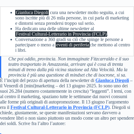
Gianluca Diegoli
cura una newsletter molto seguita, a cui
sono iscritte più di 26 mila persone, in cui parla di marketing
e dintorni senza prendersi troppo sul serio.
Ha dedicato una delle ultime newsletter al
Festival Cultural-Letterario in Provincia (FCLP)
.
Conversazione a 360 gradi su ciò che spinge le persone a
partecipare o meno a
eventi di periferia
che mettono al centro
i libri.
Che poi oddio, provincia. Non immaginate Fitzcarraldo e il suo
teatro trasportato in Amazzonia, arrivare qui è cosa di trenta
minuti di treno dalla più vicina stazione ad Alta Velocità. Ma la
provincia è più una questione di mindset che di isocrone, si sa.
È l’incipit del pezzo di apertura della newsletter di
Gianluca Diegoli
–
il Venerdì di [mini]marketing – del 13 giugno 2025. Io sono uno dei
suoi 26.284 (numero costantemente in crescita) “leggenti”. I temi, con
al centro il marketing, spaziano tutte le settimane dai nuovi consumi
alle forme più originali di autopromozione. Il 13 giugno l’argomento
era il
Festival Cultural-Letterario in Provincia (FCLP)
. Diegoli si
chiede, giustamente, se queste manifestazioni servano davvero a
vendere libri o non siano piuttosto un modo come un altro per spendere
dei soldi. Scrive fra l’altro l’autore: