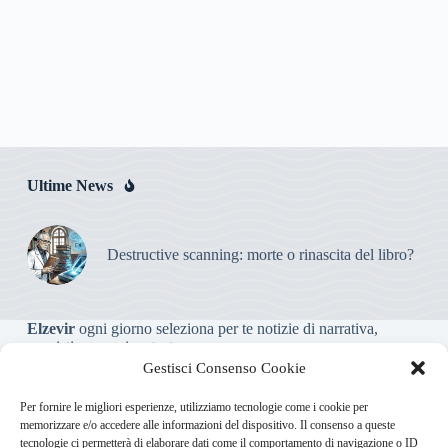
Ultime News
Destructive scanning: morte o rinascita del libro?
Elzevir
ogni giorno seleziona per te notizie di narrativa,
saggistica, poesia e teatro.
Gestisci Consenso Cookie
Testata giornalistica online non iscritta al Tribunale, che non
Per fornire le migliori esperienze, utilizziamo tecnologie come i cookie per
riceve contributi o agevolazioni pubbliche ai sensi dell’art. 3-
memorizzare e/o accedere alle informazioni del dispositivo. Il consenso a queste
bis della legge 103/2012
tecnologie ci permetterà di elaborare dati come il comportamento di navigazione o ID