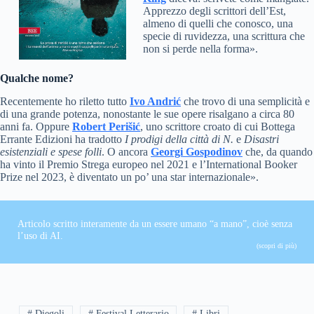
Apprezzo degli scrittori dell’Est,
almeno di quelli che conosco, una
specie di ruvidezza, una scrittura che
non si perde nella forma».
Qualche nome?
Recentemente ho riletto tutto
Ivo Andrić
che trovo di una semplicità e
di una grande potenza, nonostante le sue opere risalgano a circa 80
anni fa. Oppure
Robert Perišić
, uno scrittore croato di cui Bottega
Errante Edizioni ha tradotto
I prodigi della città di N.
e
Disastri
esistenziali e spese folli
. O ancora
Georgi Gospodinov
che, da quando
ha vinto il Premio Strega europeo nel 2021 e l’International Booker
Prize nel 2023, è diventato un po’ una star internazionale».
Articolo scritto interamente da un essere umano “a mano”, cioè senza
l’uso di AI.
(scopri di più)
# Diegoli
# Festival Letterario
# Libri