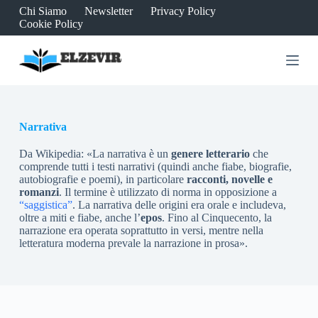
Chi Siamo
Newsletter
Privacy Policy
S
Cookie Policy
a
l
t
a
a
l
c
o
Narrativa
n
t
e
Da Wikipedia: «La narrativa è un
genere letterario
che
n
comprende tutti i testi narrativi (quindi anche fiabe, biografie,
u
autobiografie e poemi), in particolare
racconti, novelle e
t
romanzi
. Il termine è utilizzato di norma in opposizione a
o
“saggistica”
. La narrativa delle origini era orale e includeva,
oltre a miti e fiabe, anche l’
epos
. Fino al Cinquecento, la
narrazione era operata soprattutto in versi, mentre nella
letteratura moderna prevale la narrazione in prosa».