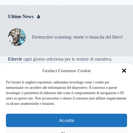
Ultime News
Destructive scanning: morte o rinascita del libro?
Elzevir
ogni giorno seleziona per te notizie di narrativa,
saggistica, poesia e teatro.
Gestisci Consenso Cookie
Testata giornalistica online non iscritta al Tribunale, che non
Per fornire le migliori esperienze, utilizziamo tecnologie come i cookie per
riceve contributi o agevolazioni pubbliche ai sensi dell’art. 3-
memorizzare e/o accedere alle informazioni del dispositivo. Il consenso a queste
bis della legge 103/2012
tecnologie ci permetterà di elaborare dati come il comportamento di navigazione o ID
unici su questo sito. Non acconsentire o ritirare il consenso può influire negativamente
su alcune caratteristiche e funzioni.
Direttore responsabile
:
Carmelo Greco
Accetta
Via Usodimare 3 - 37138 Verona (VR)
info@elzevir.it
bullet-
network.com