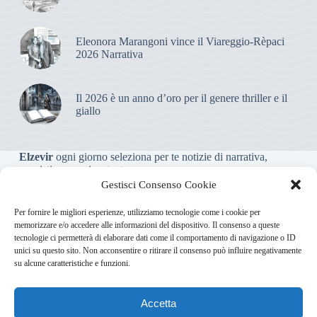
Eleonora Marangoni vince il Viareggio-Rèpaci
2026 Narrativa
Il 2026 è un anno d’oro per il genere thriller e il
giallo
Elzevir
ogni giorno seleziona per te notizie di narrativa,
saggistica, poesia e teatro.
Gestisci Consenso Cookie
Testata giornalistica online non iscritta al Tribunale, che non
Per fornire le migliori esperienze, utilizziamo tecnologie come i cookie per
riceve contributi o agevolazioni pubbliche ai sensi dell’art. 3-
memorizzare e/o accedere alle informazioni del dispositivo. Il consenso a queste
bis della legge 103/2012
tecnologie ci permetterà di elaborare dati come il comportamento di navigazione o ID
unici su questo sito. Non acconsentire o ritirare il consenso può influire negativamente
su alcune caratteristiche e funzioni.
Direttore responsabile
:
Carmelo Greco
Accetta