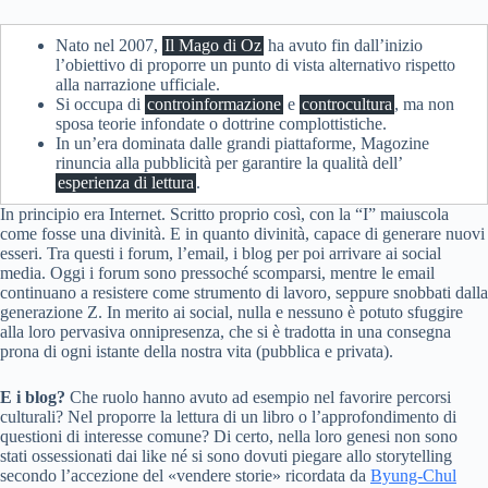
Nato nel 2007,
Il Mago di Oz
ha avuto fin dall’inizio
l’obiettivo di proporre un punto di vista alternativo rispetto
alla narrazione ufficiale.
Si occupa di
controinformazione
e
controcultura
, ma non
sposa teorie infondate o dottrine complottistiche.
In un’era dominata dalle grandi piattaforme, Magozine
rinuncia alla pubblicità per garantire la qualità dell’
esperienza di lettura
.
In principio era Internet. Scritto proprio così, con la “I” maiuscola
come fosse una divinità. E in quanto divinità, capace di generare nuovi
esseri. Tra questi i forum, l’email, i blog per poi arrivare ai social
media. Oggi i forum sono pressoché scomparsi, mentre le email
continuano a resistere come strumento di lavoro, seppure snobbati dalla
generazione Z. In merito ai social, nulla e nessuno è potuto sfuggire
alla loro pervasiva onnipresenza, che si è tradotta in una consegna
prona di ogni istante della nostra vita (pubblica e privata).
E i blog?
Che ruolo hanno avuto ad esempio nel favorire percorsi
culturali? Nel proporre la lettura di un libro o l’approfondimento di
questioni di interesse comune? Di certo, nella loro genesi non sono
stati ossessionati dai like né si sono dovuti piegare allo storytelling
secondo l’accezione del «vendere storie» ricordata da
Byung-Chul