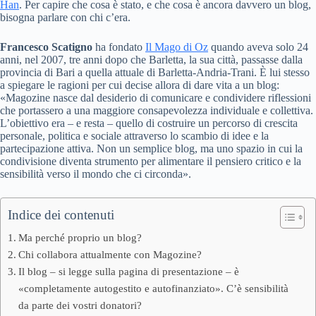
Han
. Per capire che cosa è stato, e che cosa è ancora davvero un blog,
bisogna parlare con chi c’era.
Francesco Scatigno
ha fondato
Il Mago di Oz
quando aveva solo 24
anni, nel 2007, tre anni dopo che Barletta, la sua città, passasse dalla
provincia di Bari a quella attuale di Barletta-Andria-Trani. È lui stesso
a spiegare le ragioni per cui decise allora di dare vita a un blog:
«Magozine nasce dal desiderio di comunicare e condividere riflessioni
che portassero a una maggiore consapevolezza individuale e collettiva.
L’obiettivo era – e resta – quello di costruire un percorso di crescita
personale, politica e sociale attraverso lo scambio di idee e la
partecipazione attiva. Non un semplice blog, ma uno spazio in cui la
condivisione diventa strumento per alimentare il pensiero critico e la
sensibilità verso il mondo che ci circonda».
Indice dei contenuti
Ma perché proprio un blog?
Chi collabora attualmente con Magozine?
Il blog – si legge sulla pagina di presentazione – è
«completamente autogestito e autofinanziato». C’è sensibilità
da parte dei vostri donatori?