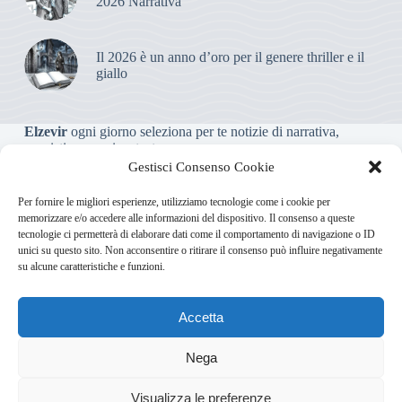
2026 Narrativa
Il 2026 è un anno d’oro per il genere thriller e il
giallo
Elzevir
ogni giorno seleziona per te notizie di narrativa,
saggistica, poesia e teatro.
Gestisci Consenso Cookie
Testata giornalistica online non iscritta al Tribunale, che non
Per fornire le migliori esperienze, utilizziamo tecnologie come i cookie per
riceve contributi o agevolazioni pubbliche ai sensi dell’art. 3-
memorizzare e/o accedere alle informazioni del dispositivo. Il consenso a queste
bis della legge 103/2012
tecnologie ci permetterà di elaborare dati come il comportamento di navigazione o ID
unici su questo sito. Non acconsentire o ritirare il consenso può influire negativamente
su alcune caratteristiche e funzioni.
Direttore responsabile
:
Carmelo Greco
Accetta
Via Usodimare 3 - 37138 Verona (VR)
info@elzevir.it
bullet-
network.com
Nega
Visualizza le preferenze