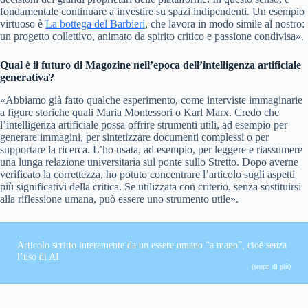
fondamentale continuare a investire su spazi indipendenti. Un esempio
virtuoso è
La bottega del Barbieri
, che lavora in modo simile al nostro:
un progetto collettivo, animato da spirito critico e passione condivisa».
Qual è il futuro di Magozine nell’epoca dell’intelligenza artificiale
generativa?
«Abbiamo già fatto qualche esperimento, come interviste immaginarie
a figure storiche quali Maria Montessori o Karl Marx. Credo che
l’intelligenza artificiale possa offrire strumenti utili, ad esempio per
generare immagini, per sintetizzare documenti complessi o per
supportare la ricerca. L’ho usata, ad esempio, per leggere e riassumere
una lunga relazione universitaria sul ponte sullo Stretto. Dopo averne
verificato la correttezza, ho potuto concentrare l’articolo sugli aspetti
più significativi della critica. Se utilizzata con criterio, senza sostituirsi
alla riflessione umana, può essere uno strumento utile».
Articolo scritto interamente da un essere umano “a mano”, cioè senza
l’uso di AI.
(scopri di più)