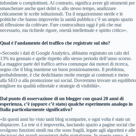
infondate o complottismi. Al contrario, significa avere gli strumenti per
smascherare anche quei deliri e, allo stesso tempo, analizzare
criticamente le scelte istituzionali. Tra il negazionismo sterile e le
politiche che hanno impoverito la sanità pubblica c’è un ampio spazio
di riflessione da coltivare. Fare controcultura oggi è più che mai
necessario, ma richiede rigore, onestà intellettuale e spirito critico».
Qual è l’andamento del traffico che registrate sul sito?
«Secondo i dati di Google Analytics, abbiamo registrato un calo del
13% tra gennaio e aprile rispetto allo stesso periodo dell’anno scorso.
La maggior parte del traffico arriva comunque dai motori di ricerca,
segno che il blog mantiene un buon posizionamento. Il problema,
probabilmente, è che dedichiamo molte energie ai contenuti e meno
alla SEO o alla promozione sui social. Dovremmo trovare un equilibrio
migliore tra qualità editoriale e strategie di visibilità».
Dal punto di osservazione di un blogger con quasi 20 anni di
esperienza, c’è (oppure c’è stato) qualche esperimento analogo in
Italia particolarmente significativo?
«In questi anni ho visto tanti blog scomparire, e ogni volta è stato un
dispiacere. La rete si è impoverita, lasciando spazio a pagine social che
svolgono funzioni simili ma che sono fragili, legate agli algoritmi e alle
decisioni dei grandi proprietari delle piattaforme. In questo senso, è