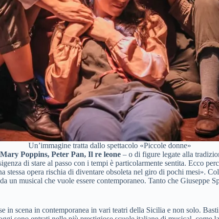
Un’immagine tratta dallo spettacolo «Piccole donne»
Mary Poppins, Peter Pan, Il re leone
– o di figure legate alla tradi
sigenza di stare al passo con i tempi è particolarmente sentita. Ecco perc
 stessa opera rischia di diventare obsoleta nel giro di pochi mesi». Colp
ati da un musical che vuole essere contemporaneo. Tanto che Giuseppe S
se in scena in contemporanea in vari teatri della Sicilia e non solo. Bas
oggi sono entrati nelle più prestigiose scuole italiane di musical, co