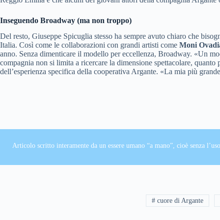
Inseguendo Broadway (ma non troppo)
Del resto, Giuseppe Spicuglia stesso ha sempre avuto chiaro che bisogna
Italia. Così come le collaborazioni con grandi artisti come
Moni Ovadi
anno. Senza dimenticare il modello per eccellenza, Broadway. «Un modell
compagnia non si limita a ricercare la dimensione spettacolare, quanto piu
dell’esperienza specifica della cooperativa Argante. «La mia più grande
Articolo scritto interamente da un essere umano “a mano”, cioè senza l’uso
# cuore di Argante