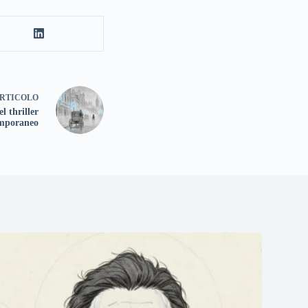
RTICOLO
el thriller
mporaneo