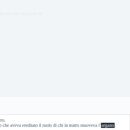
ha raccolto centinaia di
tro.
 che aveva ereditato il ruolo di chi in teatro muoveva l’
argano
.