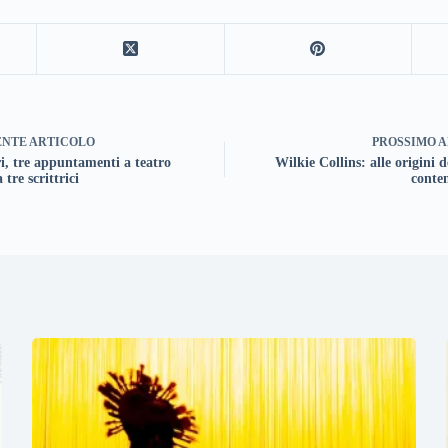
ENTE
ARTICOLO
PROSSIMO
A
i, tre appuntamenti a teatro
Wilkie Collins: alle origini d
 tre scrittrici
conte