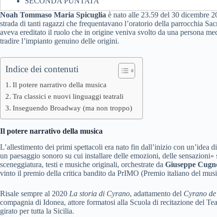
SECONDA PUNTATA
Noah Tommaso Maria Spicuglia
è nato alle 23.59 del 30 dicembre 202
strada di tanti ragazzi che frequentavano l’oratorio della parrocchia Sa
aveva ereditato il ruolo che in origine veniva svolto da una persona me
tradire l’impianto genuino delle origini.
Indice dei contenuti
Il potere narrativo della musica
Tra classici e nuovi linguaggi teatrali
Inseguendo Broadway (ma non troppo)
Il potere narrativo della musica
L’allestimento dei primi spettacoli era nato fin dall’inizio con un’idea
un paesaggio sonoro su cui installare delle emozioni, delle sensazioni»
sceneggiatura, testi e musiche originali, orchestrate da
Giuseppe Cugn
vinto il premio della critica bandito da PrIMO (Premio italiano del musi
Risale sempre al 2020
La storia di Cyrano
, adattamento del
Cyrano de
compagnia di Idonea, attore formatosi alla Scuola di recitazione del Te
girato per tutta la Sicilia.