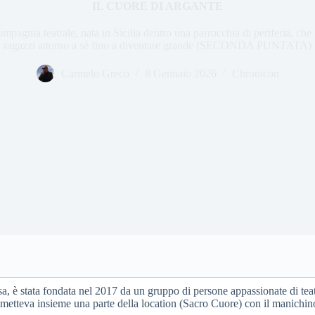
IL CUORE DI ARGANTE
ompagnia teatrale, nata in Sicilia dentro una parrocchia di periferia, che 
ragazzi attorno a sé fino a diventare grande (SECONDA PUNTATA)
Carmelo Greco
8 Gennaio 2026
Chronicon
usa, è stata fondata nel 2017 da un gruppo di persone appassionate di tea
 metteva insieme una parte della location (Sacro Cuore) con il manichino