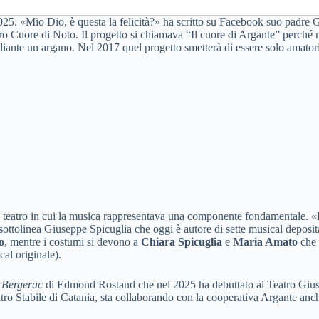
5. «Mio Dio, è questa la felicità?» ha scritto su Facebook suo padre Giu
cro Cuore di Noto. Il progetto si chiamava “Il cuore di Argante” perché m
diante un argano. Nel 2017 quel progetto smetterà di essere solo amatori
 di teatro in cui la musica rappresentava una componente fondamentale. «L
 sottolinea Giuseppe Spicuglia che oggi è autore di sette musical deposi
o
, mentre i costumi si devono a
Chiara Spicuglia
e
Maria Amato
che 
cal originale).
 Bergerac
di Edmond Rostand che nel 2025 ha debuttato al Teatro Giuse
atro Stabile di Catania, sta collaborando con la cooperativa Argante anc