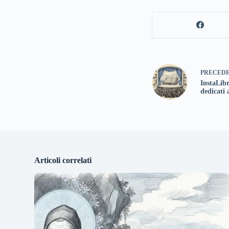
PRECED
InstaLibr
dedicati a
Articoli correlati