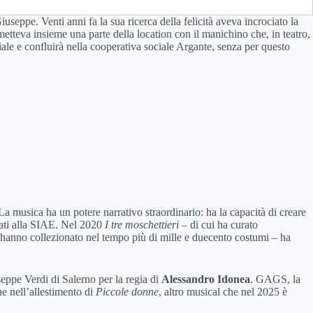
seppe. Venti anni fa la sua ricerca della felicità aveva incrociato la
etteva insieme una parte della location con il manichino che, in teatro,
ale e confluirà nella cooperativa sociale Argante, senza per questo
a musica ha un potere narrativo straordinario: ha la capacità di creare
tati alla SIAE. Nel 2020
I tre moschettieri
– di cui ha curato
hanno collezionato nel tempo più di mille e duecento costumi – ha
ppe Verdi di Salerno per la regia di
Alessandro Idonea
. GAGS, la
he nell’allestimento di
Piccole donne
, altro musical che nel 2025 è