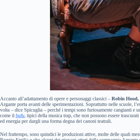
Accanto all’adattamento di opere e personaggi classici –
Robin Hood, 
Argante porta avanti delle sperimentazioni. Soprattutto nelle scuole, l’e
volta – dice Spicuglia – perché i tempi sono furiosamente cangianti e una
come il
bufu
, tipici della musica trap, che non possono essere trascur
ed energia per dargli una forma degna dei canoni teatrali.
Nel frattempo, sono quindici le produzioni attive, molte delle quali mes
Reggio Emilia e che alcuni dei giovani attori della compagnia Argante 