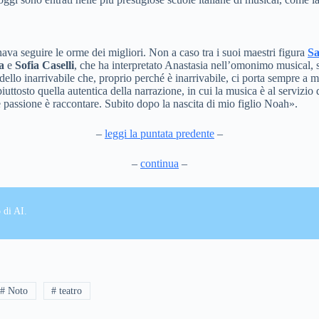
va seguire le orme dei migliori. Non a caso tra i suoi maestri figura
Sa
a
e
Sofia Caselli
, che ha interpretato Anastasia nell’omonimo musical, so
o inarrivabile che, proprio perché è inarrivabile, ci porta sempre a mi
ttosto quella autentica della narrazione, in cui la musica è al servizio d
 passione è raccontare. Subito dopo la nascita di mio figlio Noah».
–
leggi la puntata predente
–
–
continua
–
 di AI.
# Noto
# teatro