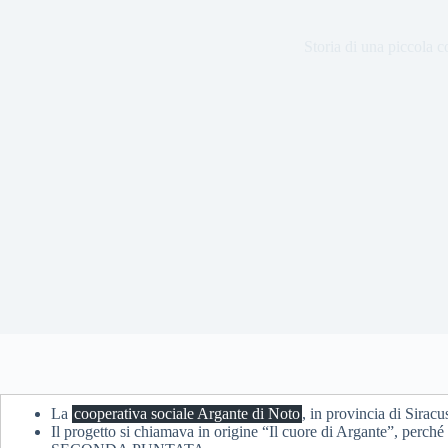
Storia di una piccola c
La
cooperativa sociale Argante di Noto
, in provincia di Sirac
Il progetto si chiamava in origine “Il cuore di Argante”, perché