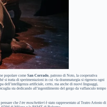
zione popolare come
San Corrado
, patrono di Noto, la cooperativa
hé si tratta di sperimentazioni in cui «la drammaturgia si rigenera ogni
a dell’intelligenza artificiale, certo, ma anche di nuovi linguaggi,
picuglia sta dedicando all’ingentilimento del gergo da vaffanculo tempo
ti pensare che
I tre moschettieri
è stato rappresentato al Teatro Ariosto di
me la SDM di Milano e la BSMT di Bologna.