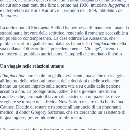
da cui sono stati tratti due film: il primo nel 1936, intitolato
Juggernaut
e interpretato da Boris Karloff, e il secondo nel 1949, intitolato
The
Temptress
.
La traduzione di Simonetta Badioli ha permesso di mantenere intatta la
straordinaria bravura della scrittrice, rendendo il romanzo accessibile a
un pubblico contemporaneo. La casa editrice Le Assassine, che
pubblica scrittrici gialliste non italiane, ha incluso
L’implacabile
nella
sua collana “Oltreconfine”, precedentemente “Vintage”, facendo
conoscere al pubblico autrici come Campbell che meritano il podio.
Un viaggio nelle relazioni umane
L’implacabile
non è solo un giallo avvincente, ma anche un viaggio
all’interno delle relazioni umane, delle decisioni e delle scelte che
hanno un grosso impatto sulla nostra vita e su quella delle persone
accanto a noi. La protagonista, Esther, è una giovane infermiera
canadese che, terminato il lavoro di assistenza a un paziente, deve
scegliere se tornare nella fredda New York o restare nella bellissima
Cannes. Decide di restare e risponde all’annuncio di un importante
medico, il dottor Gregory Sartorius, che sta cercando un’assistente di
lingua inglese, preferibilmente un’infermiera.
L’incontro con il dottor Sartorius, un uomo inquietante e tenebroso,