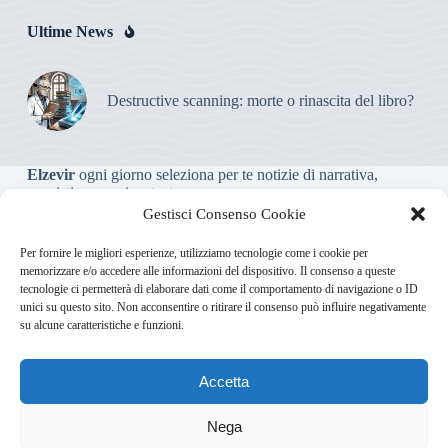
Ultime News
Destructive scanning: morte o rinascita del libro?
Elzevir
ogni giorno seleziona per te notizie di narrativa,
saggistica, poesia e teatro.
Gestisci Consenso Cookie
Testata giornalistica online non iscritta al Tribunale, che non
Per fornire le migliori esperienze, utilizziamo tecnologie come i cookie per
riceve contributi o agevolazioni pubbliche ai sensi dell’art. 3-
memorizzare e/o accedere alle informazioni del dispositivo. Il consenso a queste
bis della legge 103/2012
tecnologie ci permetterà di elaborare dati come il comportamento di navigazione o ID
unici su questo sito. Non acconsentire o ritirare il consenso può influire negativamente
su alcune caratteristiche e funzioni.
Direttore responsabile
:
Carmelo Greco
Accetta
Via Usodimare 3 - 37138 Verona (VR)
info@elzevir.it
bullet-
network.com
Nega