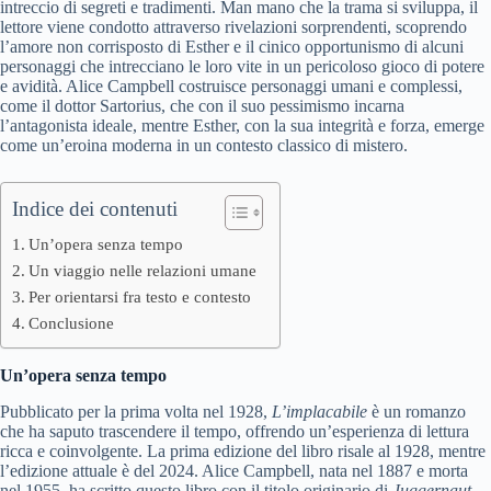
intreccio di segreti e tradimenti. Man mano che la trama si sviluppa, il
lettore viene condotto attraverso rivelazioni sorprendenti, scoprendo
l’amore non corrisposto di Esther e il cinico opportunismo di alcuni
personaggi che intrecciano le loro vite in un pericoloso gioco di potere
e avidità. Alice Campbell costruisce personaggi umani e complessi,
come il dottor Sartorius, che con il suo pessimismo incarna
l’antagonista ideale, mentre Esther, con la sua integrità e forza, emerge
come un’eroina moderna in un contesto classico di mistero.
Indice dei contenuti
Un’opera senza tempo
Un viaggio nelle relazioni umane
Per orientarsi fra testo e contesto
Conclusione
Un’opera senza tempo
Pubblicato per la prima volta nel 1928,
L’implacabile
è un romanzo
che ha saputo trascendere il tempo, offrendo un’esperienza di lettura
ricca e coinvolgente. La prima edizione del libro risale al 1928, mentre
l’edizione attuale è del 2024. Alice Campbell, nata nel 1887 e morta
nel 1955, ha scritto questo libro con il titolo originario di
Juggernaut
,