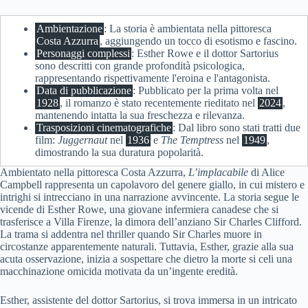
Ambientazione
: La storia è ambientata nella pittoresca
Costa Azzurra
, aggiungendo un tocco di esotismo e fascino.
Personaggi complessi
: Esther Rowe e il dottor Sartorius
sono descritti con grande profondità psicologica,
rappresentando rispettivamente l'eroina e l'antagonista.
Data di pubblicazione
: Pubblicato per la prima volta nel
1928
, il romanzo è stato recentemente rieditato nel
2024
,
mantenendo intatta la sua freschezza e rilevanza.
Trasposizioni cinematografiche
: Dal libro sono stati tratti due
film:
Juggernaut
nel
1936
e
The Temptress
nel
1949
,
dimostrando la sua duratura popolarità.
Ambientato nella pittoresca Costa Azzurra,
L’implacabile
di Alice
Campbell rappresenta un capolavoro del genere giallo, in cui mistero e
intrighi si intrecciano in una narrazione avvincente. La storia segue le
vicende di Esther Rowe, una giovane infermiera canadese che si
trasferisce a Villa Firenze, la dimora dell’anziano Sir Charles Clifford.
La trama si addentra nel thriller quando Sir Charles muore in
circostanze apparentemente naturali. Tuttavia, Esther, grazie alla sua
acuta osservazione, inizia a sospettare che dietro la morte si celi una
macchinazione omicida motivata da un’ingente eredità.
Esther, assistente del dottor Sartorius, si trova immersa in un intricato