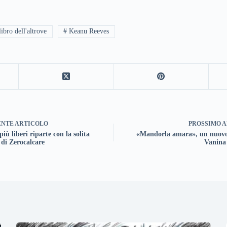
libro dell'altrove
# Keanu Reeves
ENTE
ARTICOLO
PROSSIMO
A
più liberi riparte con la solita
«Mandorla amara», un nuovo
 di Zerocalcare
Vanina