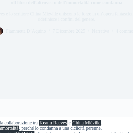
«Il libro dell’altrove» o dell’immortalità come condanna
s e lo scrittore China Miéville uniscono le forze in un’opera fantascient
ridefinisce i confini del genere.
Fiammetta D’Aquino
7 Dicembre 2025
Narrativa
4 comme
la collaborazione tra
Keanu Reeves
e
China Miéville
.
mmortalità
, perché lo condanna a una ciclicità perenne.