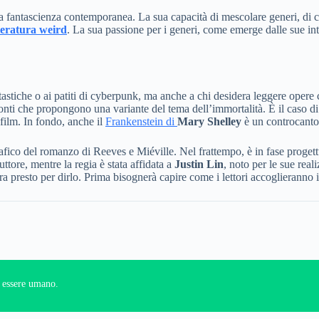
lla fantascienza contemporanea. La sua capacità di mescolare generi, di c
teratura weird
. La sua passione per i generi, come emerge dalle sue inter
ntastiche o ai patiti di cyberpunk, ma anche a chi desidera leggere opere 
onti che propongono una variante del tema dell’immortalità. È il caso d
i film. In fondo, anche il
Frankenstein di
Mary Shelley
è un controcanto 
grafico del romanzo di Reeves e Miéville. Nel frattempo, è in fase pro
tore, mentre la regia è stata affidata a
Justin Lin
, noto per le sue real
a presto per dirlo. Prima bisognerà capire come i lettori accoglieranno 
un essere umano.