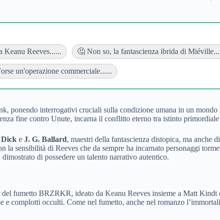
da Keanu Reeves......
🤔 Non so, la fantascienza ibrida di Miéville....
orse un'operazione commerciale......
unk, ponendo interrogativi cruciali sulla condizione umana in un mondo s
a fine contro Unute, incarna il conflitto eterno tra istinto primordiale e
 Dick
e
J. G. Ballard
, maestri della fantascienza distopica, ma anche d
 con la sensibilità di Reeves che da sempre ha incarnato personaggi tor
a dimostrato di possedere un talento narrativo autentico.
ia del fumetto BRZRKR, ideato da Keanu Reeves insieme a Matt Kindt e 
se e complotti occulti. Come nel fumetto, anche nel romanzo l’immortalità