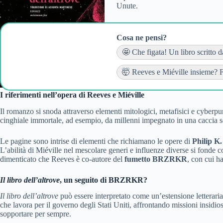
Unute.
Cosa ne pensi?
🤩 Che figata! Un libro scritto 
🤯 Reeves e Miéville insieme? F
I riferimenti nell’opera di Reeves e Miéville
Il romanzo si snoda attraverso elementi mitologici, metafisici e cyberp
cinghiale immortale, ad esempio, da millenni impegnato in una caccia senz
Le pagine sono intrise di elementi che richiamano le opere di
Philip K.
L’abilità di Miéville nel mescolare generi e influenze diverse si fonde
dimenticato che Reeves è co-autore del
fumetto BRZRKR
, con cui h
Il libro dell’altrove
, un seguito di BRZRKR?
Il libro dell’altrove
può essere interpretato come un’estensione letterar
che lavora per il governo degli Stati Uniti, affrontando missioni insidio
sopportare per sempre.