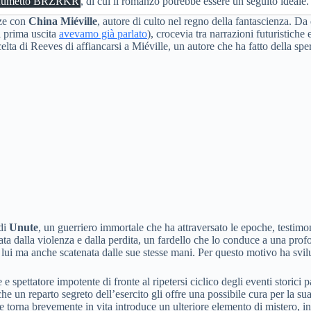
fumetto BRZRKR
, di cui il romanzo potrebbe essere un seguito ideale.
rze con
China Miéville
, autore di culto nel regno della fantascienza. D
i prima uscita
avevamo già parlato
), crocevia tra narrazioni futuristiche 
elta di Reeves di affiancarsi a Miéville, un autore che ha fatto della spe
 di
Unute
, un guerriero immortale che ha attraversato le epoche, testimon
ata dalla violenza e dalla perdita, un fardello che lo conduce a una pro
i lui ma anche scatenata dalle sue stesse mani. Per questo motivo ha svil
e spettatore impotente di fronte al ripetersi ciclico degli eventi storici 
e un reparto segreto dell’esercito gli offre una possibile cura per la su
torna brevemente in vita introduce un ulteriore elemento di mistero, ins