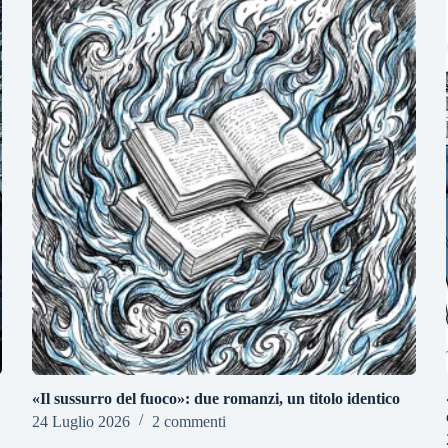
«Il sussurro del fuoco»: due romanzi, un titolo identico
24 Luglio 2026
2 commenti