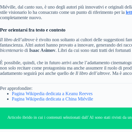
Miéville, dal canto suo, è uno degli autori più innovativi e originali de
stile visionario lo ha consacrato come un punto di riferimento per la
let
completamente nuovo.
Per orientarsi fra testo e contesto
Il libro dell’altrove
è rivolto non soltanto ai cultori delle suggestioni fa
fantascienza. Altri autori hanno provato a innovare, generando dei racc
bicentenario
di
Isaac Asimov
. Libri da cui sono stati tratti dei fortunat
È possibile, quindi, che in futuro arrivi anche l’adattamento cinemato
non solo recitare come protagonista ma anche assumere il ruolo di produt
adattamento seguirà poi anche quello de
Il libro dell’altrove
. Ma è ancor
Per approfondire:
Pagina Wikipedia dedicata a Keanu Reeves
Pagina Wikipedia dedicata a China Miéville
Articolo ibrido in cui i contenuti selezionati dall’AI sono stati rivisti da 