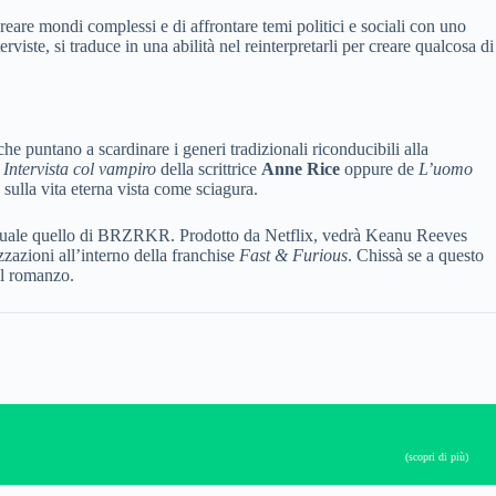
reare mondi complessi e di affrontare temi politici e sociali con uno
viste, si traduce in una abilità nel reinterpretarli per creare qualcosa di
che puntano a scardinare i generi tradizionali riconducibili alla
i
Intervista col vampiro
della scrittrice
Anne Rice
oppure de
L’uomo
sulla vita eterna vista come sciagura.
gettuale quello di BRZRKR. Prodotto da Netflix, vedrà Keanu Reeves
izzazioni all’interno della franchise
Fast & Furious
. Chissà se a questo
il romanzo.
(scopri di più)