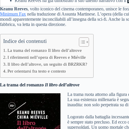
Keanu Reeves ha già dimostrato il suo talento narrativo con il
Keanu Reeves
, volto iconico del cinema contemporaneo, unisce le fo
Minimum Fax
nella traduzione di Assunta Martinese. L’opera (della cu
mondi apparentemente inconciliabili all’insegna della sci-fi. Anche la sc
fabbrica, va letta in questa direzione.
Indice dei contenuti
La trama del romanzo Il libro dell’altrove
I riferimenti nell’opera di Reeves e Miéville
Il libro dell’altrove, un seguito di BRZRKR?
Per orientarsi fra testo e contesto
La trama del romanzo
Il libro dell’altrove
La trama ruota attorno alla figura
La sua esistenza millenaria è segn
inaudita: non solo perpetrata su d
Logorato dalla battaglia incessante 
è sempre stato precluso. Ed ecco ch
supersoldati. Un uomo mortale che 