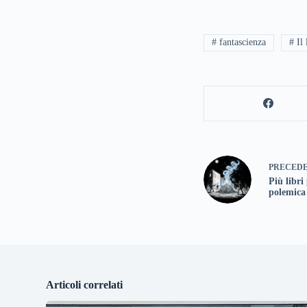
# fantascienza
# Il 
PRECED
Più libri 
polemica
Articoli correlati