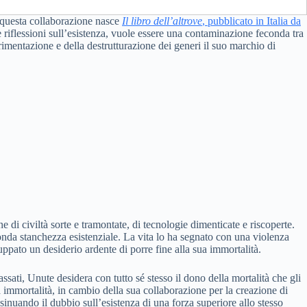
a questa collaborazione nasce
Il libro dell’altrove
, pubblicato in Italia da
e riflessioni sull’esistenza, vuole essere
una contaminazione feconda tra
rimentazione e della destrutturazione dei generi il suo marchio di
e di civiltà sorte e tramontate, di tecnologie dimenticate e riscoperte.
fonda stanchezza esistenziale. La vita lo ha segnato con una violenza
uppato un desiderio ardente di porre fine alla sua immortalità.
passati, Unute desidera con tutto sé stesso il dono della mortalità che gli
a immortalità, in cambio della sua collaborazione per la creazione di
inuando il dubbio sull’esistenza di una forza superiore allo stesso