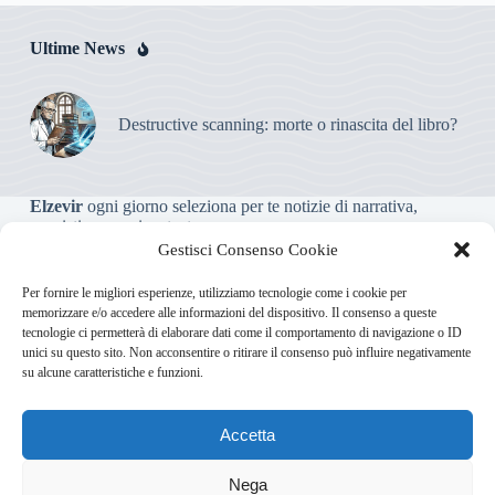
Ultime News
Destructive scanning: morte o rinascita del libro?
Elzevir
ogni giorno seleziona per te notizie di narrativa,
saggistica, poesia e teatro.
Gestisci Consenso Cookie
Testata giornalistica online non iscritta al Tribunale, che non
Per fornire le migliori esperienze, utilizziamo tecnologie come i cookie per
riceve contributi o agevolazioni pubbliche ai sensi dell’art. 3-
memorizzare e/o accedere alle informazioni del dispositivo. Il consenso a queste
bis della legge 103/2012
tecnologie ci permetterà di elaborare dati come il comportamento di navigazione o ID
unici su questo sito. Non acconsentire o ritirare il consenso può influire negativamente
su alcune caratteristiche e funzioni.
Direttore responsabile
:
Carmelo Greco
Accetta
Via Usodimare 3 - 37138 Verona (VR)
info@elzevir.it
bullet-
network.com
Nega