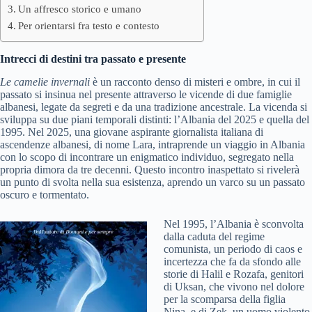
Un affresco storico e umano
Per orientarsi fra testo e contesto
Intrecci di destini tra passato e presente
Le camelie invernali
è un racconto denso di misteri e ombre, in cui il
passato si insinua nel presente attraverso le vicende di due famiglie
albanesi, legate da segreti e da una tradizione ancestrale. La vicenda si
sviluppa su due piani temporali distinti: l’Albania del 2025 e quella del
1995. Nel 2025, una giovane aspirante giornalista italiana di
ascendenze albanesi, di nome Lara, intraprende un viaggio in Albania
con lo scopo di incontrare un enigmatico individuo, segregato nella
propria dimora da tre decenni. Questo incontro inaspettato si rivelerà
un punto di svolta nella sua esistenza, aprendo un varco su un passato
oscuro e tormentato.
Nel 1995, l’Albania è sconvolta
dalla caduta del regime
comunista, un periodo di caos e
incertezza che fa da sfondo alle
storie di Halil e Rozafa, genitori
di Uksan, che vivono nel dolore
per la scomparsa della figlia
Nina, e di Zek, un uomo violento