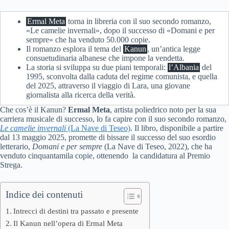
Ermal Meta
torna in libreria con il suo secondo romanzo,
«Le camelie invernali», dopo il successo di «Domani e per
sempre» che ha venduto 50.000 copie.
Il romanzo esplora il tema del
Kanun
, un’antica legge
consuetudinaria albanese che impone la vendetta.
La storia si sviluppa su due piani temporali:
l’Albania
del
1995, sconvolta dalla caduta del regime comunista, e quella
del 2025, attraverso il viaggio di Lara, una giovane
giornalista alla ricerca della verità.
Che cos’è il Kanun?
Ermal Meta
, artista poliedrico noto per la sua
carriera musicale di successo, lo fa capire con il suo secondo romanzo,
Le camelie invernali
(La Nave di Teseo)
. Il libro, disponibile a partire
dal 13 maggio 2025, promette di bissare il successo del suo esordio
letterario,
Domani e per sempre
(La Nave di Teseo, 2022), che ha
venduto cinquantamila copie, ottenendo la candidatura al Premio
Strega.
Indice dei contenuti
Intrecci di destini tra passato e presente
Il Kanun nell’opera di Ermal Meta