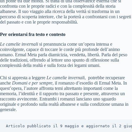
un ponte tra due mondi. Si tratta di una osservatrice esterna che si
confronta con le proprie radici e con la complessità della storia
albanese. Il suo viaggio alla ricerca della verità si trasforma in un
percorso di scoperta interiore, che la porterà a confrontarsi con i segreti
del passato e con le proprie responsabilità.
Per orientarsi fra testo e contesto
Le camelie invernali
si preannuncia come un’opera intensa e
coinvolgente, capace di toccare le corde più profonde dell’animo
umano. Ermal Meta parla diamicizia, vendetta, libertà. Parla del peso
delle tradizioni, offrendo al lettore uno spunto di riflessione sulla
complessità della realtà e sulla forza dei legami umani.
Chi si appresta a leggere
Le camelie invernali
, potrebbe recuperare
anche
Domani e per sempre
, il romanzo d’esordio di Ermal Meta. In
quest’opera, l’autore affronta temi altrettanto importanti come la
memoria, l’identità e il rapporto tra passato e presente, attraverso un
racconto avvincente. Entrambi i romanzi lanciano uno sguardo
originale e profondo sulla realtà albanese e sulla condizione umana in
generale.
Articolo pubblicato il 9 maggio e aggiornato il 2 giu