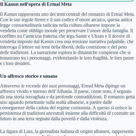
Il Kanun nell’opera di Ermal Meta
Il
Kanun
rappresenta uno dei temi centrali del romanzo di Ermal Meta.
Con le sue regole ferree e il suo codice d’onore arcaico, questa antica
legge consuetudinaria radicata nella cultura albanese impone la
vendetta come obbligo morale per preservare l’onore della famiglia. Il
conflitto tra l’amicizia fraterna che lega Samir e Uksan e il dovere di
vendetta imposto dal Kanun crea una tensione narrativa palpabile, che
interroga il lettore sui temi della libertà, della costrizione e del peso
delle tradizioni. La narrazione esplora le dinamiche complesse che si
instaurano tra i personaggi, evidenziando le loro fragilità, le loro paure
e i loro desideri.
Un affresco storico e umano
Attraverso le vicende dei suoi personaggi, Ermal Meta dipinge un
affresco vivido e intenso dell’Albania. Il paese, come noto, è segnato
da una storia travagliata e da profonde contraddizioni. Il romanzo getta
uno sguardo penetrante sulla realtà albanese, a partire dalle
conseguenze della caduta del regime comunista. A questo si unisce la
persistenza di tradizioni ancestrali insieme alla difficoltà di costruire un
futuro in una terra segnata dalla povertà e dalla violenza.
La figura di Lara, la giornalista italiana di origini albanesi, rappresenta