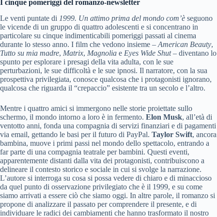
I cinque pomeriggi del romanzo-newsletter
Le venti puntate di
1999. Un attimo prima del mondo com’è
seguono
le vicende di un gruppo di quattro adolescenti e si concentrano in
particolare su cinque indimenticabili pomeriggi passati al cinema
durante lo stesso anno. I film che vedono insieme –
American Beauty
,
Tutto su mia madre
,
Matrix
,
Magnolia
e
Eyes Wide Shut
– diventano lo
spunto per esplorare i presagi della vita adulta, con le sue
perturbazioni, le sue difficoltà e le sue ipnosi. Il narratore, con la sua
prospettiva privilegiata, conosce qualcosa che i protagonisti ignorano,
qualcosa che riguarda il “crepaccio” esistente tra un secolo e l’altro.
Mentre i quattro amici si immergono nelle storie proiettate sullo
schermo, il mondo intorno a loro è in fermento.
Elon Musk
, all’età di
ventotto anni, fonda una compagnia di servizi finanziari e di pagamenti
via email, gettando le basi per il futuro di PayPal.
Taylor Swift
, ancora
bambina, muove i primi passi nel mondo dello spettacolo, entrando a
far parte di una compagnia teatrale per bambini. Questi eventi,
apparentemente distanti dalla vita dei protagonisti, contribuiscono a
delineare il contesto storico e sociale in cui si svolge la narrazione.
L’autore si interroga su cosa si possa vedere di chiaro e di minaccioso
da quel punto di osservazione privilegiato che è il 1999, e su come
siamo arrivati a essere ciò che siamo oggi. In altre parole, il romanzo si
propone di analizzare il passato per comprendere il presente, e di
individuare le radici dei cambiamenti che hanno trasformato il nostro