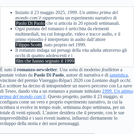
Inziaito il 23 maggio 2025,
1999. Un attimo prima del
mondo com’è
rappresenta un esperimento narrativo di
Paolo Di Paolo
che si articola in 20 episodi settimanali.
Ogni puntata del romanzo è arricchita da elementi
multimediali, tra cui fotografie, video e tracce audio, e il
primo episodio è interpretato in audio dall’attore
Filippo Scotti
, nato proprio nel 1999.
Il romanzo indaga sui presagi della vita adulta attraverso gli
occhi di quattro adolescenti e i
film che hanno segnato il 1999
.
È nato il
romanzo-newsletter
. Una sorta di moderno
feuilleton
a
puntate voluto da
Paolo Di Paolo
, autore di narrativa e di
saggistica
,
vincitore del premio Viareggio-Rèpaci 2020 con
Lontano dagli occhi
.
Lo scrittore ha deciso di intraprendere un nuovo percorso con La nave
di Teseo, dando vita a un romanzo a puntate intitolato
1999. Un attimo
prima del mondo com’è
. Questo progetto, partito il 23 maggio, si
configura come un vero e proprio esperimento narrativo, in cui la
scrittura si evolve in tempo reale, settimana dopo settimana, per un
totale di venti episodi. L’autore desidera che il presente, con le sue
imprevedibilità e i suoi eventi inattesi, influenzi direttamente lo
sviluppo della storia e dei suoi personaggi.