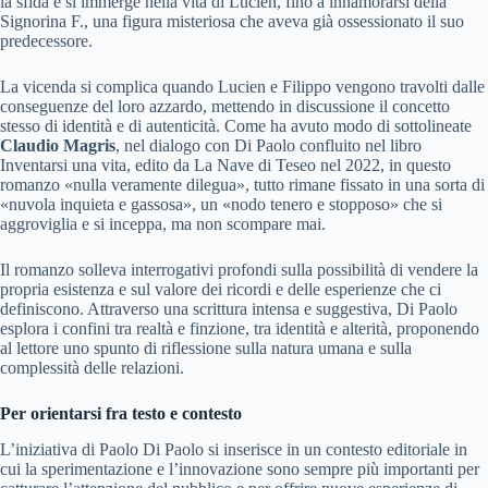
la sfida e si immerge nella vita di Lucien, fino a innamorarsi della
Signorina F., una figura misteriosa che aveva già ossessionato il suo
predecessore.
La vicenda si complica quando Lucien e Filippo vengono travolti dalle
conseguenze del loro azzardo, mettendo in discussione il concetto
stesso di identità e di autenticità. Come ha avuto modo di sottolineate
Claudio Magris
, nel dialogo con Di Paolo confluito nel libro
Inventarsi una vita, edito da La Nave di Teseo nel 2022, in questo
romanzo «nulla veramente dilegua», tutto rimane fissato in una sorta di
«nuvola inquieta e gassosa», un «nodo tenero e stopposo» che si
aggroviglia e si inceppa, ma non scompare mai.
Il romanzo solleva interrogativi profondi sulla possibilità di vendere la
propria esistenza e sul valore dei ricordi e delle esperienze che ci
definiscono. Attraverso una scrittura intensa e suggestiva, Di Paolo
esplora i confini tra realtà e finzione, tra identità e alterità, proponendo
al lettore uno spunto di riflessione sulla natura umana e sulla
complessità delle relazioni.
Per orientarsi fra testo e contesto
L’iniziativa di Paolo Di Paolo si inserisce in un contesto editoriale in
cui la sperimentazione e l’innovazione sono sempre più importanti per