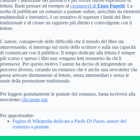
catturare l’attenzione del pubblico e per offrire nuove esperienze di
lettura. Basti pensare ad esempio al
crossnovel di
Enzo Papetti
. La
scelta di pubblicare un romanzo a puntate online, arricchito da elementi
multimediali e interattivi, è un tentativo di superare i limiti del libro
tradizionale e di creare un rapporto più diretto e coinvolgente con il
lettore.
L’autore, consapevole delle difficoltà che il mondo del libro sta
attraversando, si interroga sul ruolo dello scrittore e sulla sua capacità
di comunicare con il pubblico. Il tempo dedicato alla lettura è sempre
più scarso e spesso i libri non vengano letti nemmeno da chi li
promuove. Per questo motivo l’autore ha deciso di intraprendere un
percorso diverso, creando un romanzo che è anche una newsletter che
possa arrivare direttamente al lettore, senza intermediari e senza le
ansie della promozione tradizionale.
Per leggere gratuitamente le puntate del romanzo, basta iscriversi alla
newsletter
cliccando qui
Per approfondire:
Pagina di Wikipedia dedicata a Paolo Di Paolo, autore del
romanzo a puntate.