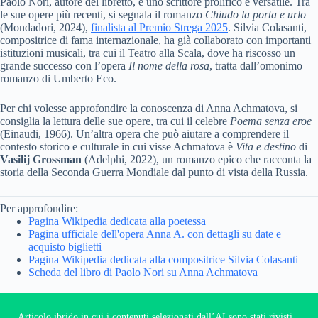
Paolo Nori, autore del libretto, è uno scrittore prolifico e versatile. Tra
le sue opere più recenti, si segnala il romanzo
Chiudo la porta e urlo
(Mondadori, 2024),
finalista al Premio Strega 2025
. Silvia Colasanti,
compositrice di fama internazionale, ha già collaborato con importanti
istituzioni musicali, tra cui il Teatro alla Scala, dove ha riscosso un
grande successo con l’opera
Il nome della rosa
, tratta dall’omonimo
romanzo di Umberto Eco.
Per chi volesse approfondire la conoscenza di Anna Achmatova, si
consiglia la lettura delle sue opere, tra cui il celebre
Poema senza eroe
(Einaudi, 1966). Un’altra opera che può aiutare a comprendere il
contesto storico e culturale in cui visse Achmatova è
Vita e destino
di
Vasilij Grossman
(Adelphi, 2022), un romanzo epico che racconta la
storia della Seconda Guerra Mondiale dal punto di vista della Russia.
Per approfondire:
Pagina Wikipedia dedicata alla poetessa
Pagina ufficiale dell'opera Anna A. con dettagli su date e
acquisto biglietti
Pagina Wikipedia dedicata alla compositrice Silvia Colasanti
Scheda del libro di Paolo Nori su Anna Achmatova
Articolo ibrido in cui i contenuti selezionati dall’AI sono stati rivisti