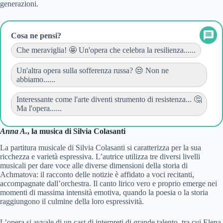
generazioni.
Cosa ne pensi?
Che meraviglia! 🤩 Un'opera che celebra la resilienza......
Un'altra opera sulla sofferenza russa? 😒 Non ne
abbiamo......
Interessante come l'arte diventi strumento di resistenza... 🤔
Ma l'opera......
Anna A.
, la musica di Silvia Colasanti
La partitura musicale di Silvia Colasanti si caratterizza per la sua
ricchezza e varietà espressiva. L’autrice utilizza tre diversi livelli
musicali per dare voce alle diverse dimensioni della storia di
Achmatova: il racconto delle notizie è affidato a voci recitanti,
accompagnate dall’orchestra. Il canto lirico vero e proprio emerge nei
momenti di massima intensità emotiva, quando la poesia o la storia
raggiungono il culmine della loro espressività.
L’opera si avvale di un cast di interpreti di grande talento, tra cui Elena