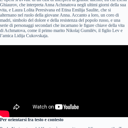
Ghiaurov, che interpreta Anna Achmatova negli ultimi giorni della sua
vita, e Laura Lolita Peresivana ed Etina Emilija Saulite, che si
alternano nel ruolo della giovane Anna. Accanto a loro, un coro di
madri, simbolo del dolore e della resistenza del popolo russo, e una
serie di personaggi secondari che incarnano le figure chiave della vita
di Achmatova, come il primo marito Nikolaj Gumilëv, il figlio Lev e
l’amica Lidija Cukovskaja.
Per orientarsi fra testo e contesto