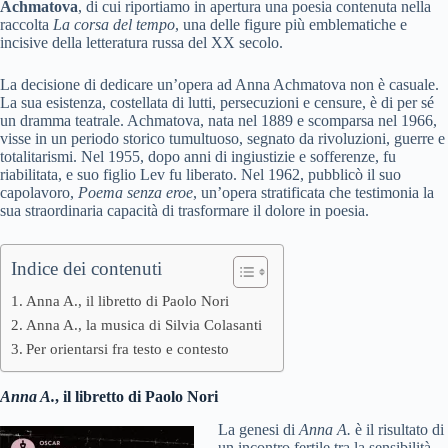
Achmatova
, di cui riportiamo in apertura una poesia contenuta nella
raccolta
La corsa del tempo
, una delle figure più emblematiche e
incisive della letteratura russa del XX secolo.
La decisione di dedicare un’opera ad Anna Achmatova non è casuale.
La sua esistenza, costellata di lutti, persecuzioni e censure, è di per sé
un dramma teatrale. Achmatova, nata nel 1889 e scomparsa nel 1966,
visse in un periodo storico tumultuoso, segnato da rivoluzioni, guerre e
totalitarismi. Nel 1955, dopo anni di ingiustizie e sofferenze, fu
riabilitata, e suo figlio Lev fu liberato. Nel 1962, pubblicò il suo
capolavoro,
Poema senza eroe
, un’opera stratificata che testimonia la
sua straordinaria capacità di trasformare il dolore in poesia.
Indice dei contenuti
Anna A., il libretto di Paolo Nori
Anna A., la musica di Silvia Colasanti
Per orientarsi fra testo e contesto
Anna A.
, il libretto di Paolo Nori
La genesi di
Anna A.
è il risultato di
un incontro fertile tra la sensibilità