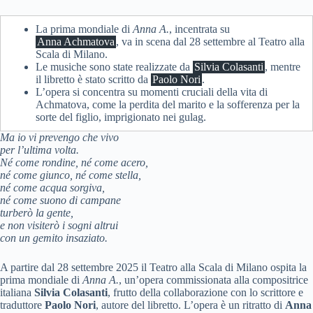
La prima mondiale di
Anna A.
, incentrata su
Anna Achmatova
, va in scena dal 28 settembre al Teatro alla
Scala di Milano.
Le musiche sono state realizzate da
Silvia Colasanti
, mentre
il libretto è stato scritto da
Paolo Nori
.
L’opera si concentra su momenti cruciali della vita di
Achmatova, come la perdita del marito e la sofferenza per la
sorte del figlio, imprigionato nei gulag.
Ma io vi prevengo che vivo
per l’ultima volta.
Né come rondine, né come acero,
né come giunco, né come stella,
né come acqua sorgiva,
né come suono di campane
turberò la gente,
e non visiterò i sogni altrui
con un gemito insaziato.
A partire dal 28 settembre 2025 il Teatro alla Scala di Milano ospita la
prima mondiale di
Anna A.
, un’opera commissionata alla compositrice
italiana
Silvia Colasanti
, frutto della collaborazione con lo scrittore e
traduttore
Paolo Nori
, autore del libretto. L’opera è un ritratto di
Anna