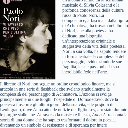
musicale di Silvia Colasanti e la
profonda conoscenza della cultura
russa di Paolo Nori. La
compositrice, affascinata dalla figura
di Achmatova, ha trovato nel libretto
di Nori, che alla poetessa ha
dedicato una biografia,
un’interpretazione originale e
suggestiva della vita della poetessa.
Nori, a sua volta, ha saputo rendere
in forma teatrale la complessità del
personaggio, evidenziando le sue
fragilità, le sue passioni e la sua
incrollabile fede nell’arte.
Il libretto di Nori non segue un ordine cronologico lineare, ma si
articola in una serie di flashback che svelano gradualmente la
complessità del personaggio di Achmatova. L’azione si svolge
principalmente in due luoghi: l’ospedale di Domodedovo, dove la
poetessa trascorre gli ultimi giorni della sua vita, e le prigioni di
Leningrado, dove Anna attende notizie del figlio Lev, arrestato durante
le purghe staliniane. Attraverso la musica e il testo,
Anna A.
racconta la
storia di una donna che ha saputo trasformare il dolore in poesia,
diventando un simbolo di resistenza e di speranza per intere