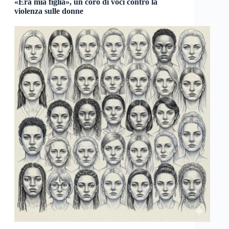
«Era mia figlia», un coro di voci contro la
violenza sulle donne