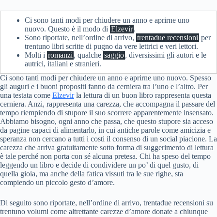
Ci sono tanti modi per chiudere un anno e aprirne uno
nuovo. Questo è il modo di
Elzevir
.
Sono riportate, nell’ordine di arrivo,
trentadue recensioni
per
trentuno libri scritte di pugno da vere lettrici e veri lettori.
Molti i
romanzi
, qualche
saggio
, diversissimi gli autori e le
autrici, italiani e stranieri.
Ci sono tanti modi per chiudere un anno e aprirne uno nuovo. Spesso
gli auguri e i buoni propositi fanno da cerniera tra l’uno e l’altro. Per
una testata come
Elzevir
la lettura di un buon libro rappresenta questa
cerniera. Anzi, rappresenta una carezza, che accompagna il passare del
tempo riempiendo di stupore il suo scorrere apparentemente insensato.
Abbiamo bisogno, ogni anno che passa, che questo stupore sia acceso
da pagine capaci di alimentarlo, in cui antiche parole come amicizia e
speranza non cercano a tutti i costi il consenso di un social piacione. La
carezza che arriva gratuitamente sotto forma di suggerimento di lettura
è tale perché non porta con sé alcuna pretesa. Chi ha speso del tempo
leggendo un libro e decide di condividere un po’ di quel gusto, di
quella gioia, ma anche della fatica vissuti tra le sue righe, sta
compiendo un piccolo gesto d’amore.
Di seguito sono riportate, nell’ordine di arrivo, trentadue recensioni su
trentuno volumi come altrettante carezze d’amore donate a chiunque