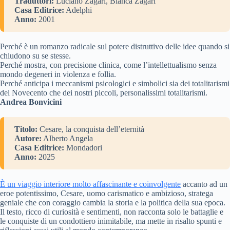
Traduttori:
Luciano Zagari, Bianca Zagari
Casa Editrice:
Adelphi
Anno:
2001
Perché è un romanzo radicale sul potere distruttivo delle idee quando si
chiudono su se stesse.
Perché mostra, con precisione clinica, come l’intellettualismo senza
mondo degeneri in violenza e follia.
Perché anticipa i meccanismi psicologici e simbolici sia dei totalitarismi
del Novecento che dei nostri piccoli, personalissimi totalitarismi.
Andrea Bonvicini
Titolo:
Cesare, la conquista dell’eternità
Autore:
Alberto Angela
Casa Editrice:
Mondadori
Anno:
2025
È un viaggio interiore molto affascinante e coinvolgente
accanto ad un
eroe potentissimo, Cesare, uomo carismatico e ambizioso, stratega
geniale che con coraggio cambia la storia e la politica della sua epoca.
Il testo, ricco di curiosità e sentimenti, non racconta solo le battaglie e
le conquiste di un condottiero inimitabile, ma mette in risalto spunti e