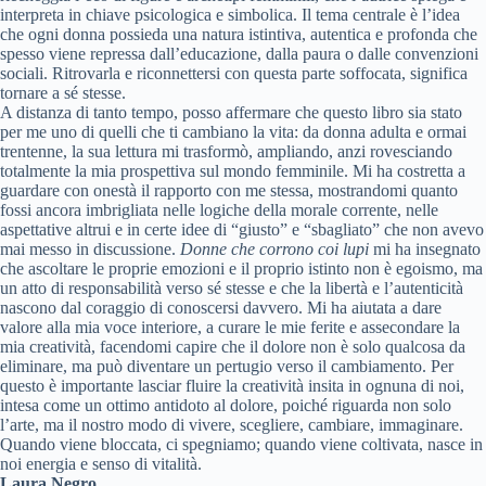
interpreta in chiave psicologica e simbolica. Il tema centrale è l’idea
che ogni donna possieda una natura istintiva, autentica e profonda che
spesso viene repressa dall’educazione, dalla paura o dalle convenzioni
sociali. Ritrovarla e riconnettersi con questa parte soffocata, significa
tornare a sé stesse.
A distanza di tanto tempo, posso affermare che questo libro sia stato
per me uno di quelli che ti cambiano la vita: da donna adulta e ormai
trentenne, la sua lettura mi trasformò, ampliando, anzi rovesciando
totalmente la mia prospettiva sul mondo femminile. Mi ha costretta a
guardare con onestà il rapporto con me stessa, mostrandomi quanto
fossi ancora imbrigliata nelle logiche della morale corrente, nelle
aspettative altrui e in certe idee di “giusto” e “sbagliato” che non avevo
mai messo in discussione.
Donne che corrono coi lupi
mi ha insegnato
che ascoltare le proprie emozioni e il proprio istinto non è egoismo, ma
un atto di responsabilità verso sé stesse e che la libertà e l’autenticità
nascono dal coraggio di conoscersi davvero. Mi ha aiutata a dare
valore alla mia voce interiore, a curare le mie ferite e assecondare la
mia creatività, facendomi capire che il dolore non è solo qualcosa da
eliminare, ma può diventare un pertugio verso il cambiamento. Per
questo è importante lasciar fluire la creatività insita in ognuna di noi,
intesa come un ottimo antidoto al dolore, poiché riguarda non solo
l’arte, ma il nostro modo di vivere, scegliere, cambiare, immaginare.
Quando viene bloccata, ci spegniamo; quando viene coltivata, nasce in
noi energia e senso di vitalità.
Laura Negro