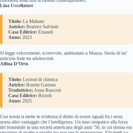
riflessioni assai utili al mondo contemporaneo.
Lina Uccellatore
Titolo:
La Malnata
Autrice:
Beatrice Salvioni
Casa Editrice:
Einaudi
Anno:
2023
Si legge velocemente, scorrevole, ambientato a Monza. Storia di un’
amicizia forte tra adolescenti.
Alfina D’Orto
Titolo:
Lezioni di chimica
Autrice:
Bonnie Garmus
Traduttrice:
Anna Rusconi
Casa Editrice:
Rizzoli
Anno:
2025
Con ironia si mette in evidenza il diritto di essere uguali fra i sessi,
senza altro vantaggio che l’intelligenza. Un inno simpatico alla forza
del femminile in una società americana degli anni ’50, in cui donna era
sinonimo di madre e moglie ma non per la protagonista. Elisabeth va