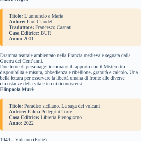
Titolo:
L’annuncio a Maria
Autore:
Paul Claudel
Traduttore:
Francesco Casnati
Casa Editrice:
BUR
Anno:
2001
Dramma teatrale ambientato nella Francia medievale segnata dalla
Guerra dei Cent’anni.
Due terne di personaggi incarnano il rapporto con il Mistero tra
disponibilità e misura, obbedienza e ribellione, gratuità e calcolo. Una
bella lettura per osservare la libertà umana di fronte alle diverse
circostanze della vita e in cui riconoscersi.
Elinpaola Murè
Titolo:
Paradiso siciliano. La saga dei vulcani
Autrice:
Palma Pellegrini Torre
Casa Editrice:
Libreria Pienogiorno
Anno:
2022
1949 – Vulcano (Eolie)