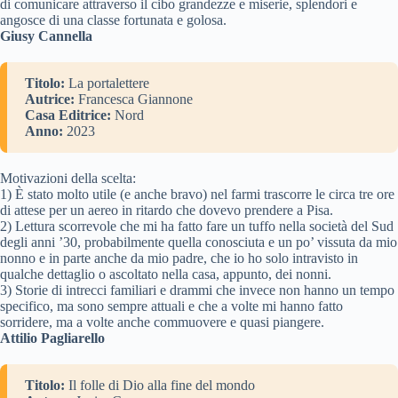
di comunicare attraverso il cibo grandezze e miserie, splendori e
angosce di una classe fortunata e golosa.
Giusy Cannella
Titolo:
La portalettere
Autrice:
Francesca Giannone
Casa Editrice:
Nord
Anno:
2023
Motivazioni della scelta:
1) È stato molto utile (e anche bravo) nel farmi trascorre le circa tre ore
di attese per un aereo in ritardo che dovevo prendere a Pisa.
2) Lettura scorrevole che mi ha fatto fare un tuffo nella società del Sud
degli anni ’30, probabilmente quella conosciuta e un po’ vissuta da mio
nonno e in parte anche da mio padre, che io ho solo intravisto in
qualche dettaglio o ascoltato nella casa, appunto, dei nonni.
3) Storie di intrecci familiari e drammi che invece non hanno un tempo
specifico, ma sono sempre attuali e che a volte mi hanno fatto
sorridere, ma a volte anche commuovere e quasi piangere.
Attilio Pagliarello
Titolo:
Il folle di Dio alla fine del mondo