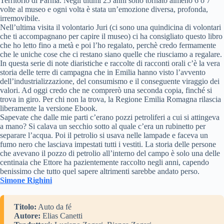
Territorio di Parma. Negli ultimi 25 anni sono tornato almeno 6 o 7
volte al museo e ogni volta è stata un’emozione diversa, profonda,
irremovibile.
Nell’ultima visita il volontario Juri (ci sono una quindicina di volontari
che ti accompagnano per capire il museo) ci ha consigliato questo libro
che ho letto fino a metà e poi l’ho regalato, perchè credo fermamente
che le uniche cose che ci restano siano quelle che riusciamo a regalare.
In questa serie di note diaristiche e raccolte di racconti orali c’è la vera
storia delle terre di campagna che in Emilia hanno visto l’avvento
dell’industrializzazione, del consumismo e il conseguente viraggio dei
valori. Ad oggi credo che ne comprerò una seconda copia, finché si
trova in giro. Per chi non la trova, la Regione Emilia Romagna rilascia
liberamente la versione Ebook.
Sapevate che dalle mie parti c’erano pozzi petroliferi a cui si attingeva
a mano? Si calava un secchio sotto al quale c’era un rubinetto per
separare l’acqua. Poi il petrolio si usava nelle lampade e faceva un
fumo nero che lasciava impestati tutti i vestiti. La storia delle persone
che avevano il pozzo di petrolio all’interno del campo è solo una delle
centinaia che Ettore ha pazientemente raccolto negli anni, capendo
benissimo che tutto quel sapere altrimenti sarebbe andato perso.
Simone Righini
Titolo:
Auto da fé
Autore:
Elias Canetti