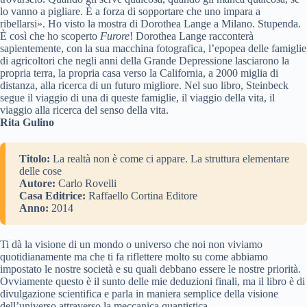
lo vanno a pigliare. È a forza di sopportare che uno impara a
ribellarsi». Ho visto la mostra di Dorothea Lange a Milano. Stupenda.
È così che ho scoperto
Furore
! Dorothea Lange racconterà
sapientemente, con la sua macchina fotografica, l’epopea delle famiglie
di agricoltori che negli anni della Grande Depressione lasciarono la
propria terra, la propria casa verso la California, a 2000 miglia di
distanza, alla ricerca di un futuro migliore. Nel suo libro, Steinbeck
segue il viaggio di una di queste famiglie, il viaggio della vita, il
viaggio alla ricerca del senso della vita.
Rita Gulino
Titolo:
La realtà non è come ci appare. La struttura elementare
delle cose
Autore:
Carlo Rovelli
Casa Editrice:
Raffaello Cortina Editore
Anno:
2014
Ti dà la visione di un mondo o universo che noi non viviamo
quotidianamente ma che ti fa riflettere molto su come abbiamo
impostato le nostre società e su quali debbano essere le nostre priorità.
Ovviamente questo è il sunto delle mie deduzioni finali, ma il libro è di
divulgazione scientifica e parla in maniera semplice della visione
dell’universo attraverso la meccanica quantistica.