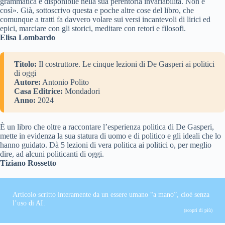
grammatica e disponibile nella sua perentoria invariabilità. Non è
così». Già, sottoscrivo questa e poche altre cose del libro, che
comunque a tratti fa davvero volare sui versi incantevoli di lirici ed
epici, marciare con gli storici, meditare con retori e filosofi.
Elisa Lombardo
Titolo:
Il costruttore. Le cinque lezioni di De Gasperi ai politici
di oggi
Autore:
Antonio Polito
Casa Editrice:
Mondadori
Anno:
2024
È un libro che oltre a raccontare l’esperienza politica di De Gasperi,
mette in evidenza la sua statura di uomo e di politico e gli ideali che lo
hanno guidato. Dà 5 lezioni di vera politica ai politici o, per meglio
dire, ad alcuni politicanti di oggi.
Tiziano Rossetto
Articolo scritto interamente da un essere umano “a mano”, cioè senza
l’uso di AI.
(scopri di più)