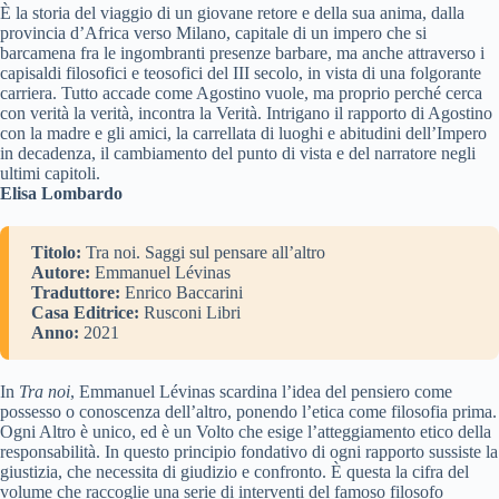
È la storia del viaggio di un giovane retore e della sua anima, dalla
provincia d’Africa verso Milano, capitale di un impero che si
barcamena fra le ingombranti presenze barbare, ma anche attraverso i
capisaldi filosofici e teosofici del III secolo, in vista di una folgorante
carriera. Tutto accade come Agostino vuole, ma proprio perché cerca
con verità la verità, incontra la Verità. Intrigano il rapporto di Agostino
con la madre e gli amici, la carrellata di luoghi e abitudini dell’Impero
in decadenza, il cambiamento del punto di vista e del narratore negli
ultimi capitoli.
Elisa Lombardo
Titolo:
Tra noi. Saggi sul pensare all’altro
Autore:
Emmanuel Lévinas
Traduttore:
Enrico Baccarini
Casa Editrice:
Rusconi Libri
Anno:
2021
In
Tra noi
, Emmanuel Lévinas scardina l’idea del pensiero come
possesso o conoscenza dell’altro, ponendo l’etica come filosofia prima.
Ogni Altro è unico, ed è un Volto che esige l’atteggiamento etico della
responsabilità. In questo principio fondativo di ogni rapporto sussiste la
giustizia, che necessita di giudizio e confronto. È questa la cifra del
volume che raccoglie una serie di interventi del famoso filosofo