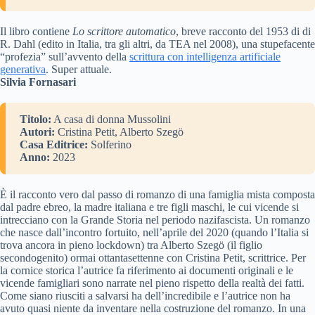
Il libro contiene
Lo scrittore automatico
, breve racconto del 1953 di di
R. Dahl (edito in Italia, tra gli altri, da TEA nel 2008), una stupefacente
“profezia” sull’avvento della
scrittura con intelligenza artificiale
generativa
. Super attuale.
Silvia Fornasari
Titolo:
A casa di donna Mussolini
Autori:
Cristina Petit, Alberto Szegö
Casa Editrice:
Solferino
Anno:
2023
È il racconto vero dal passo di romanzo di una famiglia mista composta
dal padre ebreo, la madre italiana e tre figli maschi, le cui vicende si
intrecciano con la Grande Storia nel periodo nazifascista. Un romanzo
che nasce dall’incontro fortuito, nell’aprile del 2020 (quando l’Italia si
trova ancora in pieno lockdown) tra Alberto Szegö (il figlio
secondogenito) ormai ottantasettenne con Cristina Petit, scrittrice. Per
la cornice storica l’autrice fa riferimento ai documenti originali e le
vicende famigliari sono narrate nel pieno rispetto della realtà dei fatti.
Come siano riusciti a salvarsi ha dell’incredibile e l’autrice non ha
avuto quasi niente da inventare nella costruzione del romanzo. In una