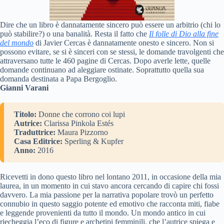
Dire che un libro è dannatamente sincero può essere un arbitrio (chi lo
può stabilire?) o una banalità. Resta il fatto che
Il folle di Dio alla fine
del mondo
di Javier Cercas è dannatamente onesto e sincero. Non si
possono evitare, se si è sinceri con se stessi, le domande travolgenti che
attraversano tutte le 460 pagine di Cercas. Dopo averle lette, quelle
domande continuano ad aleggiare ostinate. Soprattutto quella sua
domanda destinata a Papa Bergoglio.
Gianni Varani
Titolo:
Donne che corrono coi lupi
Autrice:
Clarissa Pinkola Estés
Traduttrice:
Maura Pizzorno
Casa Editrice:
Sperling & Kupfer
Anno:
2016
Ricevetti in dono questo libro nel lontano 2011, in occasione della mia
laurea, in un momento in cui stavo ancora cercando di capire chi fossi
davvero. La mia passione per la narrativa popolare trovò un perfetto
connubio in questo saggio potente ed emotivo che racconta miti, fiabe
e leggende provenienti da tutto il mondo. Un mondo antico in cui
riecheggia l’eco di figure e archetipi femminili, che l’autrice spiega e