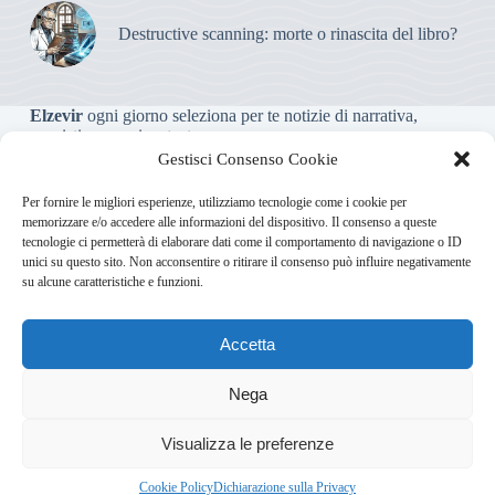
Destructive scanning: morte o rinascita del libro?
Elzevir
ogni giorno seleziona per te notizie di narrativa,
saggistica, poesia e teatro.
Gestisci Consenso Cookie
Testata giornalistica online non iscritta al Tribunale, che non
Per fornire le migliori esperienze, utilizziamo tecnologie come i cookie per
riceve contributi o agevolazioni pubbliche ai sensi dell’art. 3-
memorizzare e/o accedere alle informazioni del dispositivo. Il consenso a queste
bis della legge 103/2012
tecnologie ci permetterà di elaborare dati come il comportamento di navigazione o ID
unici su questo sito. Non acconsentire o ritirare il consenso può influire negativamente
su alcune caratteristiche e funzioni.
Direttore responsabile
:
Carmelo Greco
Accetta
Via Usodimare 3 - 37138 Verona (VR)
info@elzevir.it
bullet-
network.com
Nega
5
Visualizza le preferenze
Chi Siamo
Newsletter
Privacy Policy
Cookie Policy
Bullet - Dynamic Solutions Srl P.IVA 02954300238 – REA
Cookie Policy
Dichiarazione sulla Privacy