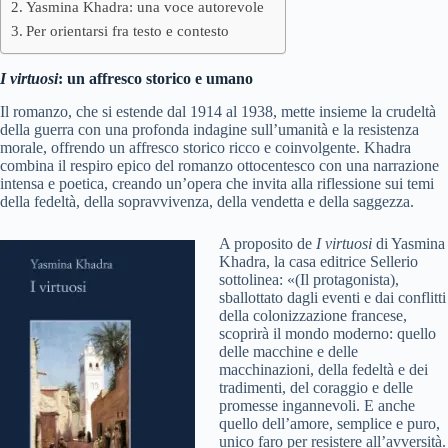
Yasmina Khadra: una voce autorevole
Per orientarsi fra testo e contesto
I virtuosi
: un affresco storico e umano
Il romanzo, che si estende dal 1914 al 1938, mette insieme la crudeltà
della guerra con una profonda indagine sull’umanità e la resistenza
morale, offrendo un affresco storico ricco e coinvolgente. Khadra
combina il respiro epico del romanzo ottocentesco con una narrazione
intensa e poetica, creando un’opera che invita alla riflessione sui temi
della fedeltà, della sopravvivenza, della vendetta e della saggezza.
A proposito de
I virtuosi
di Yasmina
Khadra, la casa editrice Sellerio
sottolinea: «(Il protagonista),
sballottato dagli eventi e dai conflitti
della colonizzazione francese,
scoprirà il mondo moderno: quello
delle macchine e delle
macchinazioni, della fedeltà e dei
tradimenti, del coraggio e delle
promesse ingannevoli. E anche
quello dell’amore, semplice e puro,
unico faro per resistere all’avversità.