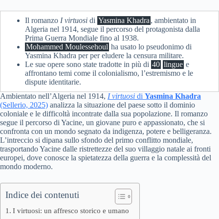
Il romanzo
I virtuosi
di
Yasmina Khadra
, ambientato in
Algeria nel 1914, segue il percorso del protagonista dalla
Prima Guerra Mondiale fino al 1938.
Mohammed Moulessehoul
ha usato lo pseudonimo di
Yasmina Khadra per per eludere la censura militare.
Le sue opere sono state tradotte in più di
40
lingue
e
affrontano temi come il colonialismo, l’estremismo e le
dispute identitarie.
Ambientato nell’Algeria nel 1914,
I virtuosi
di
Yasmina Khadra
(Sellerio, 2025)
analizza la situazione del paese sotto il dominio
coloniale e le difficoltà incontrate dalla sua popolazione. Il romanzo
segue il percorso di Yacine, un giovane puro e appassionato, che si
confronta con un mondo segnato da indigenza, potere e belligeranza.
L’intreccio si dipana sullo sfondo del primo conflitto mondiale,
trasportando Yacine dalle ristrettezze del suo villaggio natale ai fronti
europei, dove conosce la spietatezza della guerra e la complessità del
mondo moderno.
Indice dei contenuti
I virtuosi: un affresco storico e umano