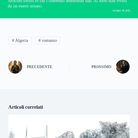
Articolo ibrido in cui i contenuti selezionati dall’AI sono stati rivisti
da un essere umano.
(scopri di più)
# Algeria
# romanzo
PRECEDENTE
PROSSIMO
Articoli correlati