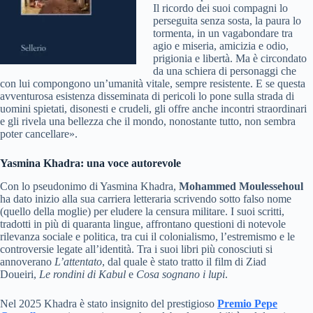
Il ricordo dei suoi compagni lo
perseguita senza sosta, la paura lo
tormenta, in un vagabondare tra
agio e miseria, amicizia e odio,
prigionia e libertà. Ma è circondato
da una schiera di personaggi che
con lui compongono un’umanità vitale, sempre resistente. E se questa
avventurosa esistenza disseminata di pericoli lo pone sulla strada di
uomini spietati, disonesti e crudeli, gli offre anche incontri straordinari
e gli rivela una bellezza che il mondo, nonostante tutto, non sembra
poter cancellare».
Yasmina Khadra: una voce autorevole
Con lo pseudonimo di Yasmina Khadra,
Mohammed Moulessehoul
ha dato inizio alla sua carriera letteraria scrivendo sotto falso nome
(quello della moglie) per eludere la censura militare. I suoi scritti,
tradotti in più di quaranta lingue, affrontano questioni di notevole
rilevanza sociale e politica, tra cui il colonialismo, l’estremismo e le
controversie legate all’identità. Tra i suoi libri più conosciuti si
annoverano
L’attentato
, dal quale è stato tratto il film di Ziad
Doueiri,
Le rondini di Kabul
e
Cosa sognano i lupi
.
Nel 2025 Khadra è stato insignito del prestigioso
Premio Pepe