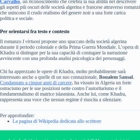
Carvalho
, un riconoscimento che celebra la sua abilità nel descrivere
gli aspetti più oscuri delle società algerina e francese attraverso romanzi
che uniscono il crudo realismo del genere noir a una forte carica
politica e sociale.
Per orientarsi fra testo e contesto
Il romanzo
I virtuosi
propone uno spaccato della società algerina
durante il periodo coloniale e della Prima Guerra Mondiale. L’opera di
Khadra si distingue per la sua capacità di coniugare la narrazione
avvincente con una profonda analisi psicologica dei personaggi.
Chi ha apprezzato le opere di Khadra, molto probabilmente sarà
interessato anche a quelle di un suo connazionale,
Boualem Sansal
.
Condannato a cinque anni di carcere
, ha vissuto in Algeria un forte
ostracismo per le sue posizioni nette contro l’autoritarismo e il
fondamentalismo di matrice islasmista. Anche lui, come Khadra,
rappresenta una voce che nessun regime è riuscita a silenziare.
Per approfondire:
La pagina di Wikipedia dedicata allo scrittore