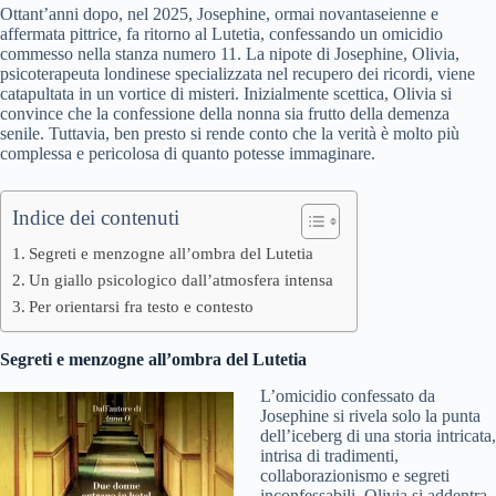
Ottant’anni dopo, nel 2025, Josephine, ormai novantaseienne e
affermata pittrice, fa ritorno al Lutetia, confessando un omicidio
commesso nella stanza numero 11. La nipote di Josephine, Olivia,
psicoterapeuta londinese specializzata nel recupero dei ricordi, viene
catapultata in un vortice di misteri. Inizialmente scettica, Olivia si
convince che la confessione della nonna sia frutto della demenza
senile. Tuttavia, ben presto si rende conto che la verità è molto più
complessa e pericolosa di quanto potesse immaginare.
Indice dei contenuti
Segreti e menzogne all’ombra del Lutetia
Un giallo psicologico dall’atmosfera intensa
Per orientarsi fra testo e contesto
Segreti e menzogne all’ombra del Lutetia
L’omicidio confessato da
Josephine si rivela solo la punta
dell’iceberg di una storia intricata,
intrisa di tradimenti,
collaborazionismo e segreti
inconfessabili. Olivia si addentra