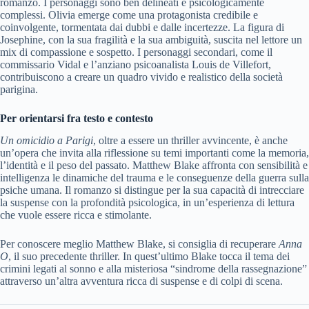
romanzo. I personaggi sono ben delineati e psicologicamente
complessi. Olivia emerge come una protagonista credibile e
coinvolgente, tormentata dai dubbi e dalle incertezze. La figura di
Josephine, con la sua fragilità e la sua ambiguità, suscita nel lettore un
mix di compassione e sospetto. I personaggi secondari, come il
commissario Vidal e l’anziano psicoanalista Louis de Villefort,
contribuiscono a creare un quadro vivido e realistico della società
parigina.
Per orientarsi fra testo e contesto
Un omicidio a Parigi
, oltre a essere un thriller avvincente, è anche
un’opera che invita alla riflessione su temi importanti come la memoria,
l’identità e il peso del passato. Matthew Blake affronta con sensibilità e
intelligenza le dinamiche del trauma e le conseguenze della guerra sulla
psiche umana. Il romanzo si distingue per la sua capacità di intrecciare
la suspense con la profondità psicologica, in un’esperienza di lettura
che vuole essere ricca e stimolante.
Per conoscere meglio Matthew Blake, si consiglia di recuperare
Anna
O
, il suo precedente thriller. In quest’ultimo Blake tocca il tema dei
crimini legati al sonno e alla misteriosa “sindrome della rassegnazione”
attraverso un’altra avventura ricca di suspense e di colpi di scena.