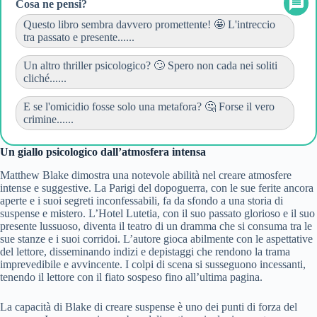
Cosa ne pensi?
Questo libro sembra davvero promettente! 🤩 L'intreccio
tra passato e presente......
Un altro thriller psicologico? 🙄 Spero non cada nei soliti
cliché......
E se l'omicidio fosse solo una metafora? 🤔 Forse il vero
crimine......
Un giallo psicologico dall’atmosfera intensa
Matthew Blake dimostra una notevole abilità nel creare atmosfere
intense e suggestive. La Parigi del dopoguerra, con le sue ferite ancora
aperte e i suoi segreti inconfessabili, fa da sfondo a una storia di
suspense e mistero. L’Hotel Lutetia, con il suo passato glorioso e il suo
presente lussuoso, diventa il teatro di un dramma che si consuma tra le
sue stanze e i suoi corridoi. L’autore gioca abilmente con le aspettative
del lettore, disseminando indizi e depistaggi che rendono la trama
imprevedibile e avvincente. I colpi di scena si susseguono incessanti,
tenendo il lettore con il fiato sospeso fino all’ultima pagina.
La capacità di Blake di creare suspense è uno dei punti di forza del