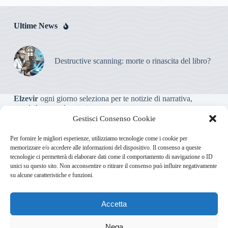
Ultime News
Destructive scanning: morte o rinascita del libro?
Elzevir
ogni giorno seleziona per te notizie di narrativa,
saggistica, poesia e teatro.
Gestisci Consenso Cookie
Testata giornalistica online non iscritta al Tribunale, che non
Per fornire le migliori esperienze, utilizziamo tecnologie come i cookie per
riceve contributi o agevolazioni pubbliche ai sensi dell’art. 3-
memorizzare e/o accedere alle informazioni del dispositivo. Il consenso a queste
bis della legge 103/2012
tecnologie ci permetterà di elaborare dati come il comportamento di navigazione o ID
unici su questo sito. Non acconsentire o ritirare il consenso può influire negativamente
su alcune caratteristiche e funzioni.
Direttore responsabile
:
Carmelo Greco
Accetta
Via Usodimare 3 - 37138 Verona (VR)
info@elzevir.it
bullet-
network.com
Nega