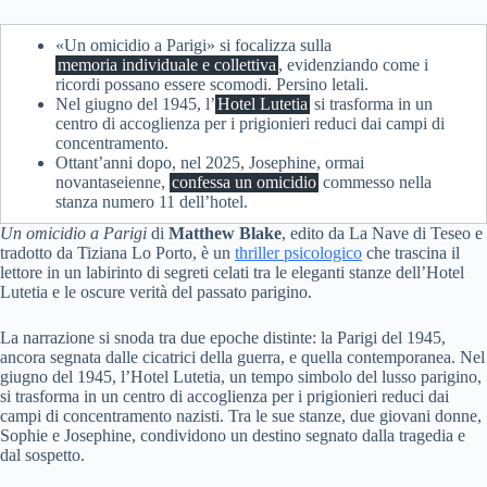
«Un omicidio a Parigi» si focalizza sulla
memoria individuale e collettiva
, evidenziando come i
ricordi possano essere scomodi. Persino letali.
Nel giugno del 1945, l’
Hotel Lutetia
si trasforma in un
centro di accoglienza per i prigionieri reduci dai campi di
concentramento.
Ottant’anni dopo, nel 2025, Josephine, ormai
novantaseienne,
confessa un omicidio
commesso nella
stanza numero 11 dell’hotel.
Un omicidio a Parigi
di
Matthew Blake
, edito da La Nave di Teseo e
tradotto da Tiziana Lo Porto, è un
thriller psicologico
che trascina il
lettore in un labirinto di segreti celati tra le eleganti stanze dell’Hotel
Lutetia e le oscure verità del passato parigino.
La narrazione si snoda tra due epoche distinte: la Parigi del 1945,
ancora segnata dalle cicatrici della guerra, e quella contemporanea. Nel
giugno del 1945, l’Hotel Lutetia, un tempo simbolo del lusso parigino,
si trasforma in un centro di accoglienza per i prigionieri reduci dai
campi di concentramento nazisti. Tra le sue stanze, due giovani donne,
Sophie e Josephine, condividono un destino segnato dalla tragedia e
dal sospetto.