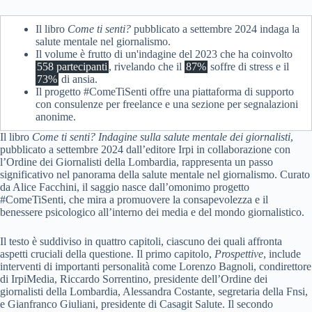
Il libro
Come ti senti?
pubblicato a settembre 2024 indaga la
salute mentale nel giornalismo.
Il volume è frutto di un'indagine del 2023 che ha coinvolto
558 partecipanti
, rivelando che il
87%
soffre di stress e il
73%
di ansia.
Il progetto #ComeTiSenti offre una piattaforma di supporto
con consulenze per freelance e una sezione per segnalazioni
anonime.
Il libro
Come ti senti? Indagine sulla salute mentale dei giornalisti
,
pubblicato a settembre 2024 dall’editore Irpi in collaborazione con
l’Ordine dei Giornalisti della Lombardia, rappresenta un passo
significativo nel panorama della salute mentale nel giornalismo. Curato
da Alice Facchini, il saggio nasce dall’omonimo progetto
#ComeTiSenti, che mira a promuovere la consapevolezza e il
benessere psicologico all’interno dei media e del mondo giornalistico.
Il testo è suddiviso in quattro capitoli, ciascuno dei quali affronta
aspetti cruciali della questione. Il primo capitolo,
Prospettive
, include
interventi di importanti personalità come Lorenzo Bagnoli, condirettore
di IrpiMedia, Riccardo Sorrentino, presidente dell’Ordine dei
giornalisti della Lombardia, Alessandra Costante, segretaria della Fnsi,
e Gianfranco Giuliani, presidente di Casagit Salute. Il secondo