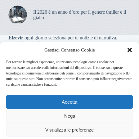
Il 2026 è un anno d’oro per il genere thriller e il
giallo
Elzevir
ogni giorno seleziona per te notizie di narrativa,
saggistica, poesia e teatro.
Gestisci Consenso Cookie
Testata giornalistica online non iscritta al Tribunale, che non
Per fornire le migliori esperienze, utilizziamo tecnologie come i cookie per
riceve contributi o agevolazioni pubbliche ai sensi dell’art. 3-
memorizzare e/o accedere alle informazioni del dispositivo. Il consenso a queste
bis della legge 103/2012
tecnologie ci permetterà di elaborare dati come il comportamento di navigazione o ID
unici su questo sito. Non acconsentire o ritirare il consenso può influire negativamente
su alcune caratteristiche e funzioni.
Direttore responsabile
:
Carmelo Greco
Accetta
Via Usodimare 3 - 37138 Verona (VR)
info@elzevir.it
bullet-
network.com
Nega
5
Visualizza le preferenze
Chi Siamo
Newsletter
Privacy Policy
Cookie Policy