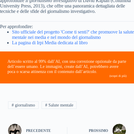
approfondire
Il giornalismo investigativo
di David Kaplan (Columbia
University Press, 2013), che offre una panoramica dettagliata delle
tecniche e delle sfide del giornalismo investigativo.
Per approfondire:
Sito ufficiale del progetto 'Come ti senti?' che promuove la salute
mentale nei media e nel mondo del giornalismo
La pagina di Irpi Media dedicata al libro
Articolo scritto al 99% dall’AI, con una correzione opzionale da parte
dell’essere umano. Le immagini, create dall’AI, potrebbero avere
poca o scarsa attinenza con il contenuto dall’articolo.
(scopri di più)
# giornalismo
# Salute mentale
PRECEDENTE
PROSSIMO