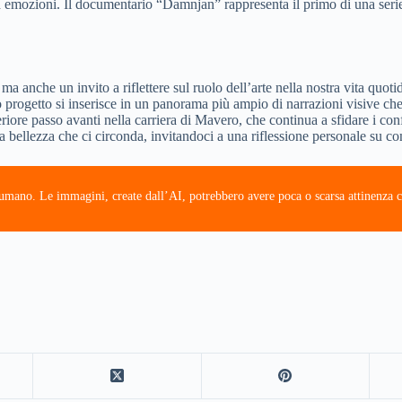
emozioni. Il documentario “Damnjan” rappresenta il primo di una serie d
anche un invito a riflettere sul ruolo dell’arte nella nostra vita quoti
 progetto si inserisce in un panorama più ampio di narrazioni visive che
iore passo avanti nella carriera di Mavero, che continua a sfidare i con
 bellezza che ci circonda, invitandoci a una riflessione personale su com
e umano. Le immagini, create dall’AI, potrebbero avere poca o scarsa attinenza c