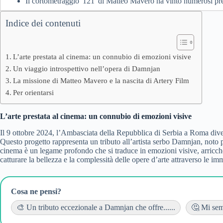
Il cortometraggio '121' di Matteo Mavero ha vinto numerosi prem
Indice dei contenuti
L’arte prestata al cinema: un connubio di emozioni visive
Un viaggio introspettivo nell’opera di Damnjan
La missione di Matteo Mavero e la nascita di Artery Film
Per orientarsi
L’arte prestata al cinema: un connubio di emozioni visive
Il 9 ottobre 2024, l’Ambasciata della Repubblica di Serbia a Roma dive
Questo progetto rappresenta un tributo all’artista serbo Damnjan, noto pe
cinema è un legame profondo che si traduce in emozioni visive, arricche
catturare la bellezza e la complessità delle opere d’arte attraverso le im
Cosa ne pensi?
🎨 Un tributo eccezionale a Damnjan che offre......
🤔 Mi semb