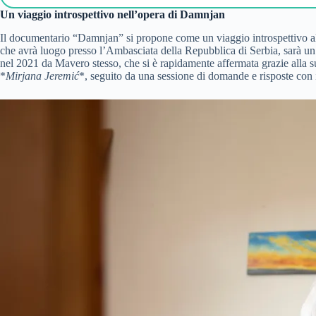
Un viaggio introspettivo nell’opera di Damnjan
Il documentario “Damnjan” si propone come un viaggio introspettivo all’i
che avrà luogo presso l’Ambasciata della Repubblica di Serbia, sarà un
nel 2021 da Mavero stesso, che si è rapidamente affermata grazie alla sua
*
Mirjana Jeremić
*, seguito da una sessione di domande e risposte con il