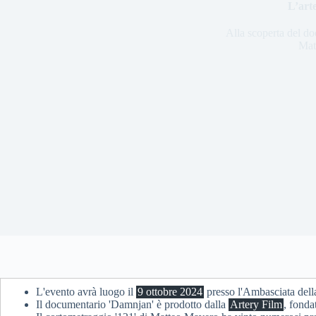
L’art
Alla scoperta del do
Mat
L'evento avrà luogo il
9 ottobre 2024
presso l'Ambasciata dell
Il documentario 'Damnjan' è prodotto dalla
Artery Film
, fonda