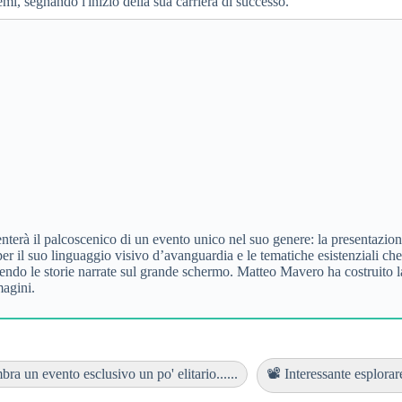
i, segnando l'inizio della sua carriera di successo.
nterà il palcoscenico di un evento unico nel suo genere: la presentazi
r il suo linguaggio visivo d’avanguardia e le tematiche esistenziali che c
ndo le storie narrate sul grande schermo. Matteo Mavero ha costruito la
magini.
ra un evento esclusivo un po' elitario......
📽️ Interessante esplorare