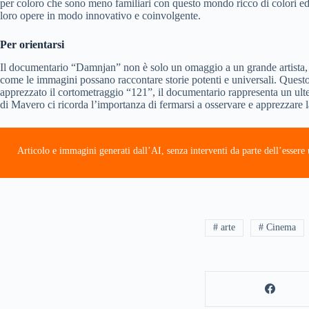
per coloro che sono meno familiari con questo mondo ricco di colori ed 
loro opere in modo innovativo e coinvolgente.
Per orientarsi
Il documentario “Damnjan” non è solo un omaggio a un grande artista, ma 
come le immagini possano raccontare storie potenti e universali. Questo
apprezzato il cortometraggio “121”, il documentario rappresenta un ulter
di Mavero ci ricorda l’importanza di fermarsi a osservare e apprezzare la
Articolo e immagini generati dall’AI, senza interventi da parte dell’esser
# arte
# Cinema