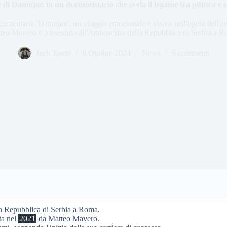
e di Damnjan in un documentario che svela il legame tra pittura e 
cumentario 'Damnjan', un viaggio emozionale e visivo nell'opera dell'arti
teo Mavero e presentato all'Ambasciata della Repubblica di Serbia a R
Jack Tonto
8 Ottobre 2024
News
5 commenti
a Repubblica di Serbia a Roma.
ta nel
2021
da Matteo Mavero.