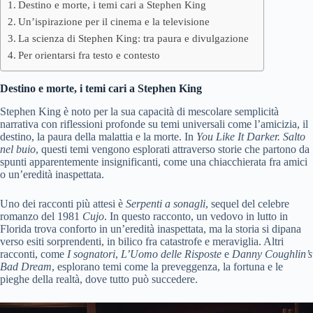
Destino e morte, i temi cari a Stephen King
Un’ispirazione per il cinema e la televisione
La scienza di Stephen King: tra paura e divulgazione
Per orientarsi fra testo e contesto
Destino e morte, i temi cari a Stephen King
Stephen King è noto per la sua capacità di mescolare semplicità
narrativa con riflessioni profonde su temi universali come l’amicizia, il
destino, la paura della malattia e la morte. In
You Like It Darker. Salto
nel buio
, questi temi vengono esplorati attraverso storie che partono da
spunti apparentemente insignificanti, come una chiacchierata fra amici
o un’eredità inaspettata.
Uno dei racconti più attesi è
Serpenti a sonagli
, sequel del celebre
romanzo del 1981
Cujo
. In questo racconto, un vedovo in lutto in
Florida trova conforto in un’eredità inaspettata, ma la storia si dipana
verso esiti sorprendenti, in bilico fra catastrofe e meraviglia. Altri
racconti, come
I sognatori
,
L’Uomo delle Risposte
e
Danny Coughlin’s
Bad Dream
, esplorano temi come la preveggenza, la fortuna e le
pieghe della realtà, dove tutto può succedere.