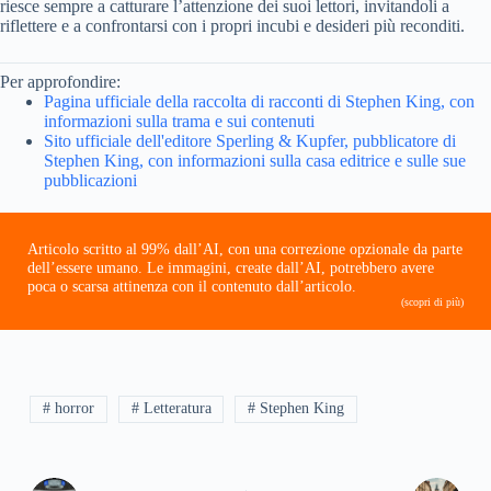
riesce sempre a catturare l’attenzione dei suoi lettori, invitandoli a
riflettere e a confrontarsi con i propri incubi e desideri più reconditi.
Per approfondire:
Pagina ufficiale della raccolta di racconti di Stephen King, con
informazioni sulla trama e sui contenuti
Sito ufficiale dell'editore Sperling & Kupfer, pubblicatore di
Stephen King, con informazioni sulla casa editrice e sulle sue
pubblicazioni
Articolo scritto al 99% dall’AI, con una correzione opzionale da parte
dell’essere umano. Le immagini, create dall’AI, potrebbero avere
poca o scarsa attinenza con il contenuto dall’articolo.
(scopri di più)
# horror
# Letteratura
# Stephen King