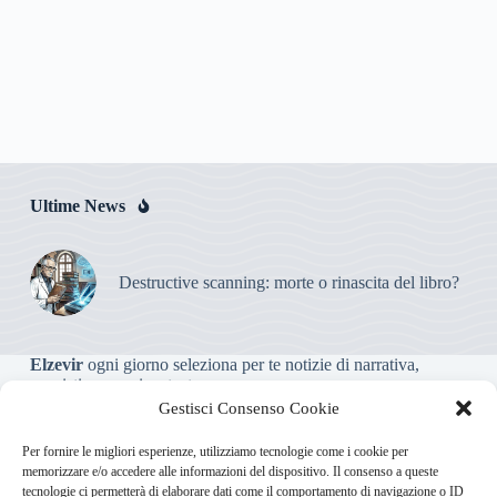
Ultime News
Destructive scanning: morte o rinascita del libro?
Elzevir
ogni giorno seleziona per te notizie di narrativa,
saggistica, poesia e teatro.
Gestisci Consenso Cookie
Testata giornalistica online non iscritta al Tribunale, che non
Per fornire le migliori esperienze, utilizziamo tecnologie come i cookie per
riceve contributi o agevolazioni pubbliche ai sensi dell’art. 3-
memorizzare e/o accedere alle informazioni del dispositivo. Il consenso a queste
bis della legge 103/2012
tecnologie ci permetterà di elaborare dati come il comportamento di navigazione o ID