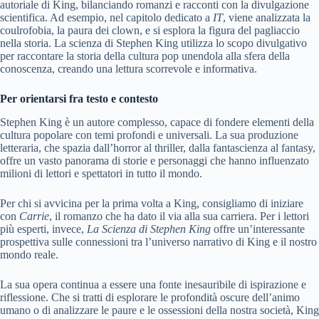
autoriale di King, bilanciando romanzi e racconti con la divulgazione
scientifica. Ad esempio, nel capitolo dedicato a
IT
, viene analizzata la
coulrofobia, la paura dei clown, e si esplora la figura del pagliaccio
nella storia. La scienza di Stephen King utilizza lo scopo divulgativo
per raccontare la storia della cultura pop unendola alla sfera della
conoscenza, creando una lettura scorrevole e informativa.
Per orientarsi fra testo e contesto
Stephen King è un autore complesso, capace di fondere elementi della
cultura popolare con temi profondi e universali. La sua produzione
letteraria, che spazia dall’horror al thriller, dalla fantascienza al fantasy,
offre un vasto panorama di storie e personaggi che hanno influenzato
milioni di lettori e spettatori in tutto il mondo.
Per chi si avvicina per la prima volta a King, consigliamo di iniziare
con
Carrie
, il romanzo che ha dato il via alla sua carriera. Per i lettori
più esperti, invece,
La Scienza di Stephen King
offre un’interessante
prospettiva sulle connessioni tra l’universo narrativo di King e il nostro
mondo reale.
La sua opera continua a essere una fonte inesauribile di ispirazione e
riflessione. Che si tratti di esplorare le profondità oscure dell’animo
umano o di analizzare le paure e le ossessioni della nostra società, King