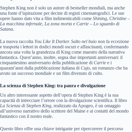
Stephen King non è solo un autore di bestseller mondiali, ma anche
una fonte d’ispirazione per decine di registi cinematografici. Le sue
opere hanno dato vita a film indimenticabili come
Shining
,
Christine –
La macchina infernale
,
La zona morta
e
Carrie – Lo sguardo di
Satana
.
La nuova raccolta
You Like It Darker. Salto nel buio
non fa eccezione
e trasporta i lettori in dodici mondi oscuri e affascinanti, confermando
ancora una volta la grandezza di King come maestro della narrativa
fantastica. Quest’anno, inoltre, segna due importanti anniversari: il
cinquantesimo anniversario della pubblicazione di
Carrie
e i
quarant’anni dalla pubblicazione italiana di
Cujo
, un romanzo che ha
avuto un successo mondiale e un film divenuto di culto.
La scienza di Stephen King: tra paura e divulgazione
Un altro interessante aspetto dell’opera di Stephen King è la sua
capacità di intrecciare l’orrore con la divulgazione scientifica. Il libro
La Scienza di Stephen King
, realizzato da Apogeo, è un omaggio
all’universo narrativo dello scrittore del Maine e ai contatti del mondo
fantastico con il nostro reale.
Questo libro offre una chiave intrigante per ripercorrere il percorso