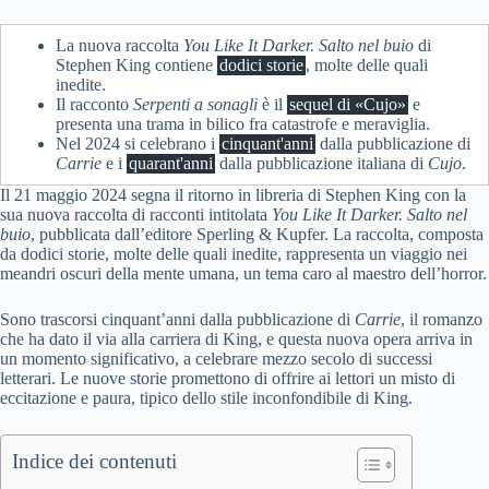
La nuova raccolta
You Like It Darker. Salto nel buio
di
Stephen King contiene
dodici storie
, molte delle quali
inedite.
Il racconto
Serpenti a sonagli
è il
sequel di «Cujo»
e
presenta una trama in bilico fra catastrofe e meraviglia.
Nel 2024 si celebrano i
cinquant'anni
dalla pubblicazione di
Carrie
e i
quarant'anni
dalla pubblicazione italiana di
Cujo
.
Il 21 maggio 2024 segna il ritorno in libreria di Stephen King con la
sua nuova raccolta di racconti intitolata
You Like It Darker. Salto nel
buio
, pubblicata dall’editore Sperling & Kupfer. La raccolta, composta
da dodici storie, molte delle quali inedite, rappresenta un viaggio nei
meandri oscuri della mente umana, un tema caro al maestro dell’horror.
Sono trascorsi cinquant’anni dalla pubblicazione di
Carrie
, il romanzo
che ha dato il via alla carriera di King, e questa nuova opera arriva in
un momento significativo, a celebrare mezzo secolo di successi
letterari. Le nuove storie promettono di offrire ai lettori un misto di
eccitazione e paura, tipico dello stile inconfondibile di King.
Indice dei contenuti