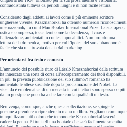
Ungheria nel 1954, rinomato per la sua prosa intensa e visionaria,
contraddistinta tuttavia da periodi lunghi e di non facile lettura.
Considerato dagli addetti ai lavori come il più eminente scrittore
ungherese vivente, Krasznahorkai ha ottenuto numerosi riconoscimenti
internazionali, tra cui il Man Booker International Prize. La sua opera,
ostica e complessa, tocca temi come la decadenza, il caos e
l’alienazione, ambientati in contesti apocalittici. Non proprio una
lettura della domenica, motivo per cui l’ipotesi del suo abbandono è
facile che sia una trovata dettata dal marketing.
Per orientarsi fra testo e contesto
L’annuncio del possibile ritiro di László Krasznahorkai dalla scrittura
ha innescato una sorta di corsa all’accaparramento dei titoli disponibili.
In più, la prevista pubblicazione del suo (ultimo?) romanzo ha
aumentato le attese suscitate dopo la proclamazione del Nobel. La
vicenda è emblematica di un mercato in cui i lettori sono spesso colpiti
da un gossip che poco ha a che fare con la qualità di un testo.
Ben venga, comunque, anche questa sollecitazione, se spinge le
persone a prendere o riprendere in mano un libro. Vogliamo comunque
tranquillizzare tutti coloro che temono che Krasznahorkai lascerà
cadere la penna. Si tratta di una boutade che sarà facilmente smentita
dai fatti. E, anche se non lo fosse, è sufficiente quanto già scritto