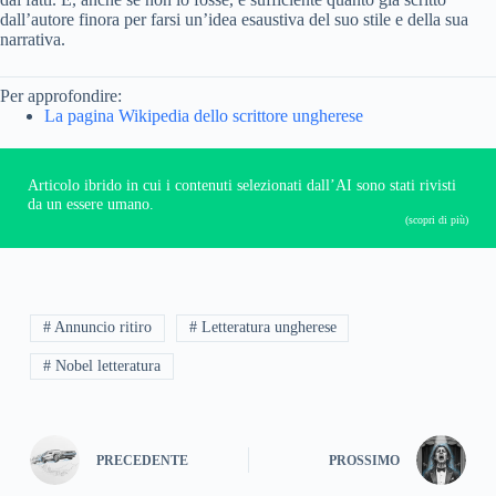
dall’autore finora per farsi un’idea esaustiva del suo stile e della sua
narrativa.
Per approfondire:
La pagina Wikipedia dello scrittore ungherese
Articolo ibrido in cui i contenuti selezionati dall’AI sono stati rivisti
da un essere umano.
(scopri di più)
# Annuncio ritiro
# Letteratura ungherese
# Nobel letteratura
PRECEDENTE
PROSSIMO