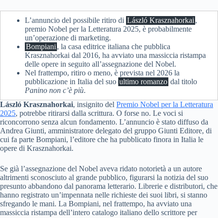
L’annuncio del possibile ritiro di
László Krasznahorkai
,
premio Nobel per la Letteratura 2025, è probabilmente
un’operazione di marketing.
Bompiani
, la casa editrice italiana che pubblica
Krasznahorkai dal 2016, ha avviato una massiccia ristampa
delle opere in seguito all’assegnazione del Nobel.
Nel frattempo, ritiro o meno, è prevista nel 2026 la
pubblicazione in Italia del suo
ultimo romanzo
dal titolo
Panino non c’è più
.
László Krasznahorkai
, insignito del
Premio Nobel per la Letteratura
2025
, potrebbe ritirarsi dalla scrittura. O forse no. Le voci si
riconcorrono senza alcun fondamento. L’annuncio è stato diffuso da
Andrea Giunti, amministratore delegato del gruppo Giunti Editore, di
cui fa parte Bompiani, l’editore che ha pubblicato finora in Italia le
opere di Krasznahorkai.
Se già l’assegnazione del Nobel aveva ridato notorietà a un autore
altrimenti sconosciuto al grande pubblico, figurarsi la notizia del suo
presunto abbandono dal panorama letterario. Librerie e distributori, che
hanno registrato un’impennata nelle richieste dei suoi libri, si stanno
sfregando le mani. La Bompiani, nel frattempo, ha avviato una
massiccia ristampa dell’intero catalogo italiano dello scrittore per