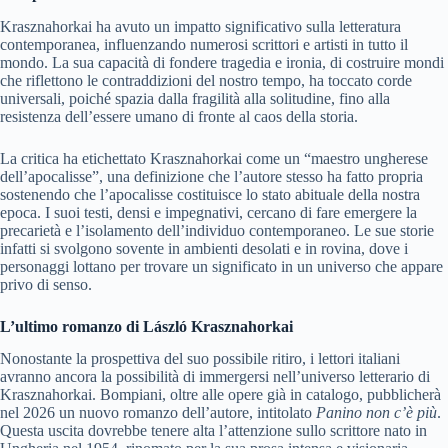
Krasznahorkai ha avuto un impatto significativo sulla letteratura
contemporanea, influenzando numerosi scrittori e artisti in tutto il
mondo. La sua capacità di fondere tragedia e ironia, di costruire mondi
che riflettono le contraddizioni del nostro tempo, ha toccato corde
universali, poiché spazia dalla fragilità alla solitudine, fino alla
resistenza dell’essere umano di fronte al caos della storia.
La critica ha etichettato Krasznahorkai come un “maestro ungherese
dell’apocalisse”, una definizione che l’autore stesso ha fatto propria
sostenendo che l’apocalisse costituisce lo stato abituale della nostra
epoca. I suoi testi, densi e impegnativi, cercano di fare emergere la
precarietà e l’isolamento dell’individuo contemporaneo. Le sue storie
infatti si svolgono sovente in ambienti desolati e in rovina, dove i
personaggi lottano per trovare un significato in un universo che appare
privo di senso.
L’ultimo romanzo di
László Krasznahorkai
Nonostante la prospettiva del suo possibile ritiro, i lettori italiani
avranno ancora la possibilità di immergersi nell’universo letterario di
Krasznahorkai. Bompiani, oltre alle opere già in catalogo, pubblicherà
nel 2026 un nuovo romanzo dell’autore, intitolato
Panino non c’è più
.
Questa uscita dovrebbe tenere alta l’attenzione sullo scrittore nato in