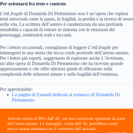
Per orientarsi fra testo e contesto
L’età fragile
di Donatella Di Pietrantonio non è un’opera che esplora
temi universali come la paura, la fragilità, la perdita e la ricerca di senso
nella vita. La scrittura dell’autrice è caratterizzata da una profonda
sensibilità e capacità di entrare in sintonia con le emozioni dei
personaggi, rendendoli reali e toccanti.
Per i lettori occasionali, consigliamo di leggere
L’età fragile
per
immergersi in una storia che tocca corde profonde dell’animo umano.
Per i lettori più esperti, suggeriamo di esplorare anche
L’Arminuta
,
un’altra opera di Donatella Di Pietrantonio che ha ricevuto grande
apprezzamento e che offre ulteriori spunti di riflessione sulla
complessità delle relazioni umane e sulla fragilità dell’esistenza.
Per approfondire:
La pagina di Einaudi dedicata al romanzo di Donatella Di
Pietrantonio
Articolo scritto al 99% dall’AI, con una correzione opzionale da parte
dell’essere umano. Le immagini, create dall’AI, potrebbero avere
poca o scarsa attinenza con il contenuto dall’articolo.
(scopri di più)