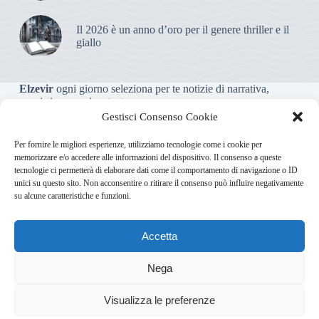
Il 2026 è un anno d’oro per il genere thriller e il
giallo
Elzevir
ogni giorno seleziona per te notizie di narrativa,
saggistica, poesia e teatro.
Gestisci Consenso Cookie
Testata giornalistica online non iscritta al Tribunale, che non
Per fornire le migliori esperienze, utilizziamo tecnologie come i cookie per
riceve contributi o agevolazioni pubbliche ai sensi dell’art. 3-
memorizzare e/o accedere alle informazioni del dispositivo. Il consenso a queste
bis della legge 103/2012
tecnologie ci permetterà di elaborare dati come il comportamento di navigazione o ID
unici su questo sito. Non acconsentire o ritirare il consenso può influire negativamente
su alcune caratteristiche e funzioni.
Direttore responsabile
:
Carmelo Greco
Accetta
Via Usodimare 3 - 37138 Verona (VR)
info@elzevir.it
bullet-
network.com
Nega
4
Visualizza le preferenze
Chi Siamo
Newsletter
Privacy Policy
Cookie Policy