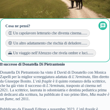
Cosa ne pensi?
👏 Un capolavoro letterario che diventa cinema......
😟 Un altro adattamento che rischia di deludere......
🌄 Un viaggio nell'Abruzzo che rivela ombre e luci......
Il successo di Donatella Di Pietrantonio
Donatella Di Pietrantonio ha vinto il David di Donatello con Monica
Zapelli per la miglior sceneggiatura adattata di
L’Arminuta
, film diretto
da Giuseppe Bonito.
L’età fragile
è il quinto romanzo della scrittrice,
che ha già visto il successo di
L’Arminuta
, trasposto al cinema nel
2021. La scrittrice, laureata in odontoiatria e dentista pediatrica prima
di dedicarsi alla scrittura, ha pubblicato il suo primo libro,
Mia madre è
un fiume
, nel 2011.
Pubblicato da Einaudi Editore a novembre 2023,
L’età fragile
è