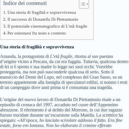
Indice dei contenuti
Una storia di fragilità e sopravvivenza
Il successo di Donatella Di Pietrantonio
Il potenziale cinematografico di L’età fragile
Per orientarsi fra testo e contesto
Una storia di fragilità e sopravvivenza
Amanda, la protagonista di
L’età fragile
, ritorna al suo paesino
d’origine vicino a Pescara, da cui era fuggita. Tuttavia, qualcosa dentro
di lei si è spento e sua madre lo legge nei suoi occhi. Vorrebbe
proteggerla, ma non può nasconderle qualcosa di serio. Sotto il
massiccio del Dente del Lupo, nel complesso del Gran Sasso, su un
terreno appartenente alla famiglia di speculatori edilizi, si notano i resti
di un campeggio dove anni prima si è consumata una tragedia.
L’origine del nuovo lavoro di Donatella Di Pietrantonio risale a un
episodio di cronaca del 1997, accaduto nel cuore dell’Appennino
abruzzese. Il riferimento è al delitto del Morrone, in cui due ragazze
furono trucidate durante un’escursione sulla Maiella. La scrittrice ha
spiegato: «
All’epoca, ho lasciato scivolare addosso il fatto. Era fine
estate, forse ero lontana. Non ho elaborato il crimine efferato