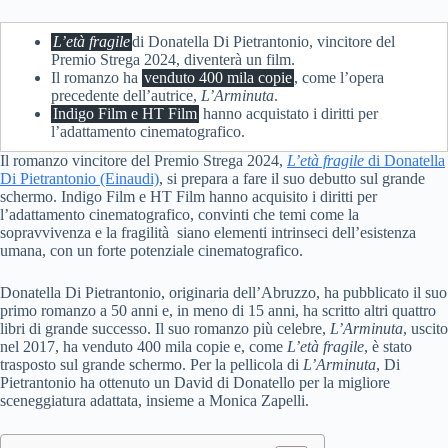
L’età fragile
di Donatella Di Pietrantonio, vincitore del
Premio Strega 2024, diventerà un film.
Il romanzo ha
venduto 400 mila copie
, come l’opera
precedente dell’autrice,
L’Arminuta
.
Indigo Film e HT Film
hanno acquistato i diritti per
l’adattamento cinematografico.
Il romanzo vincitore del Premio Strega 2024,
L’età fragile
di Donatella
Di Pietrantonio (Einaudi)
, si prepara a fare il suo debutto sul grande
schermo. Indigo Film e HT Film hanno acquisito i diritti per
l’adattamento cinematografico, convinti che temi come la
sopravvivenza e la fragilità siano elementi intrinseci dell’esistenza
umana, con un forte potenziale cinematografico.
Donatella Di Pietrantonio, originaria dell’Abruzzo, ha pubblicato il suo
primo romanzo a 50 anni e, in meno di 15 anni, ha scritto altri quattro
libri di grande successo. Il suo romanzo più celebre,
L’Arminuta
, uscito
nel 2017, ha venduto 400 mila copie e, come
L’età fragile
, è stato
trasposto sul grande schermo. Per la pellicola di
L’Arminuta
, Di
Pietrantonio ha ottenuto un David di Donatello per la migliore
sceneggiatura adattata, insieme a Monica Zapelli.