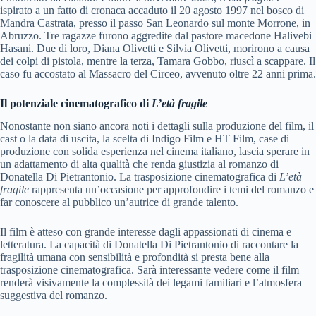
ispirato a un fatto di cronaca accaduto il 20 agosto 1997 nel bosco di
Mandra Castrata, presso il passo San Leonardo sul monte Morrone, in
Abruzzo. Tre ragazze furono aggredite dal pastore macedone Halivebi
Hasani. Due di loro, Diana Olivetti e Silvia Olivetti, morirono a causa
dei colpi di pistola, mentre la terza, Tamara Gobbo, riuscì a scappare. Il
caso fu accostato al Massacro del Circeo, avvenuto oltre 22 anni prima.
Il potenziale cinematografico di
L’età fragile
Nonostante non siano ancora noti i dettagli sulla produzione del film, il
cast o la data di uscita, la scelta di Indigo Film e HT Film, case di
produzione con solida esperienza nel cinema italiano, lascia sperare in
un adattamento di alta qualità che renda giustizia al romanzo di
Donatella Di Pietrantonio. La trasposizione cinematografica di
L’età
fragile
rappresenta un’occasione per approfondire i temi del romanzo e
far conoscere al pubblico un’autrice di grande talento.
Il film è atteso con grande interesse dagli appassionati di cinema e
letteratura. La capacità di Donatella Di Pietrantonio di raccontare la
fragilità umana con sensibilità e profondità si presta bene alla
trasposizione cinematografica. Sarà interessante vedere come il film
renderà visivamente la complessità dei legami familiari e l’atmosfera
suggestiva del romanzo.