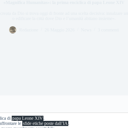
«Magnifica Humanitas»: la prima enciclica di papa Leone XIV
reata da Dio si trova oggi di fronte ad una scelta decisiva: innalzare u
o edificare la città dove Dio e l’umanità abitano insieme».
Redazione
26 Maggio 2026
News
3 commenti
lica di
papa Leone XIV
.
affrontare le
sfide etiche poste dall’IA
.