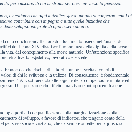
endo per ciascuno di noi la strada per crescere verso la pienezza.
 Santo, e crediamo che ogni autentico sforzo umano di cooperare con Lui
siamo contribuire con impegno a tutte quelle iniziative che
 dello sviluppo integrale di ogni essere umano.
i da una conclusione. Il cuore del documento risiede nell’analisi dei
artificiale. Leone XIV ribadisce l’importanza della dignità della persona
o alla vita, dal concepimento alla morte naturale. Un’attenzione specifica
ncreti a livello legislativo, lavorativo e sociale.
a Francesco, che rischia di subordinare ogni scelta a criteri di
i valori di chi la sviluppa e la utilizza. Di conseguenza, è fondamentale
sarmare l’IA», sottraendola alle logiche della competizione militare ed
gresso. Una posizione che riflette una visione antropocentrica che
ecnologia porti alla dequalificazione, alla marginalizzazione o alla
ametro di sviluppo, a favore di indicatori che tengano conto della
l pensiero sociale cristiano, che da sempre si batte per la giustizia