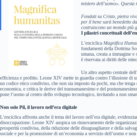
mistero dell’uomo». Questa ma
Fondati su Cristo, pietra vi
per il bene sarà benedetto da
costruiscono un mondo più gi
I pilastri concettuali dell’en
L’enciclica
Magnifica Human
fondamenti della Dottrina Soc
umana, creata a immagine e som
è riservata ai diritti delle mi
Un altro aspetto centrale dell
efficienza e profitto. Leone XIV mette in guardia contro l’illusione di u
un codice etico condiviso, che non sia imposto da pochi, ma che tenga co
economica, e critica le derive del transumanesimo e del postumanesimo,
pone l’uomo al centro dello sviluppo tecnologico, invitando a non smarri
Non solo Pil, il lavoro nell’era digitale
L’enciclica affronta anche il tema del lavoro nell’era digitale, evidenzian
disoccupazione. Leone XIV auspica un rinnovamento delle organizzazion
prosperità condivisa, della riduzione delle disuguaglianze e della salvagu
sociale e per la promozione di un’economia a servizio dell’uomo e non 