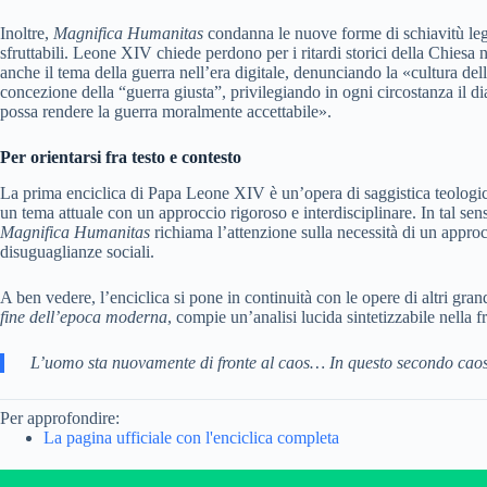
Inoltre,
Magnifica Humanitas
condanna le nuove forme di schiavitù legat
sfruttabili. Leone XIV chiede perdono per i ritardi storici della Chiesa
anche il tema della guerra nell’era digitale, denunciando la «cultura dell
concezione della “guerra giusta”, privilegiando in ogni circostanza il d
possa rendere la guerra moralmente accettabile».
Per orientarsi fra testo e contesto
La prima enciclica di Papa Leone XIV è un’opera di saggistica teologica c
un tema attuale con un approccio rigoroso e interdisciplinare. In tal se
Magnifica Humanitas
richiama l’attenzione sulla necessità di un approcc
disuguaglianze sociali.
A ben vedere, l’enciclica si pone in continuità con le opere di altri gra
fine dell’epoca moderna
, compie un’analisi lucida sintetizzabile nella f
L’uomo sta nuovamente di fronte al caos… In questo secondo caos si 
Per approfondire:
La pagina ufficiale con l'enciclica completa