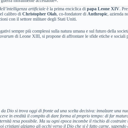
a guerra moralmente accettabile».
’intelligenza artificiale
è la prima enciclica di
papa Leone XIV
. Pr
el calibro di
Christopher Olah
, co-fondatore di
Anthropic
, azienda n
ni con il settore militare degli Stati Uniti.
ogativi sempre più complessi sulla natura umana e sul futuro della società
ovarum
di Leone XIII, si propone di affrontare le sfide etiche e sociali 
a Dio si trova oggi di fronte ad una scelta decisiva: innalzare una nuo
eve in eredità il compito di dare forma al proprio tempo: di far maturar
aternità resa possibile. Ma su ogni epoca incombe il rischio di costrui
 noi cristiani alziamo gli occhi verso il Dio che si è fatto carne, sapend