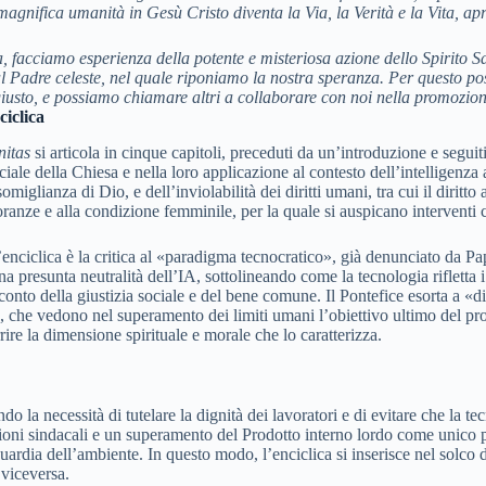
gnifica umanità in Gesù Cristo diventa la Via, la Verità e la Vita, apr
va, facciamo esperienza della potente e misteriosa azione dello Spirito
l Padre celeste, nel quale riponiamo la nostra speranza. Per questo pos
usto, e possiamo chiamare altri a collaborare con noi nella promozione
ciclica
itas
si articola in cinque capitoli, preceduti da un’introduzione e seguit
iale della Chiesa e nella loro applicazione al contesto dell’intelligenza 
iglianza di Dio, e dell’inviolabilità dei diritti umani, tra cui il diritt
noranze e alla condizione femminile, per la quale si auspicano interventi co
’enciclica è la critica al «paradigma tecnocratico», già denunciato da Pap
na presunta neutralità dell’IA, sottolineando come la tecnologia rifletta 
nto della giustizia sociale e del bene comune. Il Pontefice esorta a «di
 che vedono nel superamento dei limiti umani l’obiettivo ultimo del pro
re la dimensione spirituale e morale che lo caratterizza.
do la necessità di tutelare la dignità dei lavoratori e di evitare che la t
i sindacali e un superamento del Prodotto interno lordo come unico par
ardia dell’ambiente. In questo modo, l’enciclica si inserisce nel solco de
viceversa.