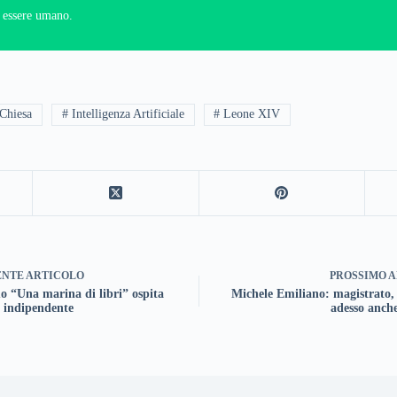
un essere umano.
 Chiesa
# Intelligenza Artificiale
# Leone XIV
ENTE
ARTICOLO
PROSSIMO
A
o “Una marina di libri” ospita
Michele Emiliano: magistrato, 
a indipendente
adesso anche