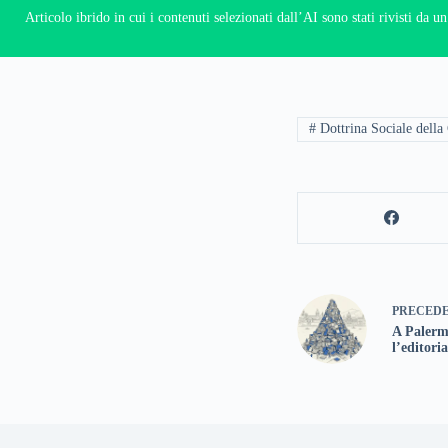
Articolo ibrido in cui i contenuti selezionati dall’AI sono stati rivisti da 
# Dottrina Sociale della
PRECED
A Palerm
l’editori