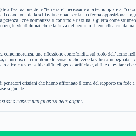
e all’estrazione delle “terre rare” necessarie alla tecnologia e al “colon
 nella condanna della schiavitù e ribadisce la sua ferma opposizione a og
a potenza» che normalizza il conflitto e riabilita la guerra come strument
ialogo, le vie diplomatiche e la forza del perdono. L’enciclica condanna
ontemporanea, una riflessione approfondita sul ruolo dell’uomo nell’era d
nso, si inserisce in un filone di pensiero che vede la Chiesa impegnata a
io etico e responsabile all’intelligenza artificiale, al fine di evitare ch
ndi pensatori cristiani che hanno affrontato il tema del rapporto tra fede
rase seguente:
sono riaperti tutti gli abissi delle origini.