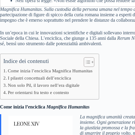
Nell’opera si legge: «Non esiste algoritmo che possa rendere l
Magnifica Humanitas. Sulla custodia della persona umana nel tempo dell
partecipazione di figure di spicco della curia romana insieme a esperti d
impegno che è emerso soprattutto nel prendere le distanze da collaborazio
In un’epoca in cui le innovazioni scientifiche e digitali sollevano interr
Sociale della Chiesa. L’enciclica, che giunge a 135 anni dalla
Rerum N
sé, bensì uno strumento dalle potenzialità ambivalenti.
Indice dei contenuti
Come inizia l’enciclica Magnifica Humanitas
I pilastri concettuali dell’enciclica
Non solo Pil, il lavoro nell’era digitale
Per orientarsi fra testo e contesto
Come inizia l’enciclica
Magnifica Humanitas
La magnifica umanità creata d
insieme. Ogni generazione ric
la giustizia promossa e la fr
di smarrire il proprio volto,