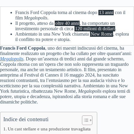
Francis Ford Coppola torna al cinema dopo
13 anni
con il
film
Megalopolis
.
Il progetto, atteso da
oltre 40 anni
, ha comportato un
investimento personale di circa
120 milioni di dollari
.
Ambientato in una New York chiamata
New Rome
, esplora
il conflitto tra potere e utopia.
Francis Ford Coppola
, uno dei maestri indiscussi del cinema, ha
finalmente realizzato un progetto che ha cullato per oltre quarant’anni:
Megalopolis
. Dopo un’assenza di tredici anni dal grande schermo,
Coppola ritorna con un’opera che non solo rappresenta un traguardo
personale, ma anche un testamento artistico. Il film, presentato in
anteprima al Festival di Cannes il 16 maggio 2024, ha suscitato
reazioni contrastanti, tra l’entusiasmo per la sua audacia visiva e lo
scetticismo per la sua complessità narrativa. Ambientato in una New
York futuristica, ribattezzata New Rome,
Megalopolis
esplora temi di
potere, utopia e decadenza, ispirandosi alla storia romana e alle sue
dinamiche politiche.
Indice dei contenuti
Un cast stellare e una produzione travagliata