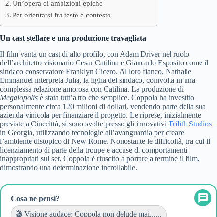
Un’opera di ambizioni epiche
Per orientarsi fra testo e contesto
Un cast stellare e una produzione travagliata
Il film vanta un cast di alto profilo, con Adam Driver nel ruolo
dell’architetto visionario Cesar Catilina e Giancarlo Esposito come il
sindaco conservatore Franklyn Cicero. Al loro fianco, Nathalie
Emmanuel interpreta Julia, la figlia del sindaco, coinvolta in una
complessa relazione amorosa con Catilina. La produzione di
Megalopolis
è stata tutt’altro che semplice. Coppola ha investito
personalmente circa 120 milioni di dollari, vendendo parte della sua
azienda vinicola per finanziare il progetto. Le riprese, inizialmente
previste a Cinecittà, si sono svolte presso gli innovativi
Trilith Studios
in Georgia, utilizzando tecnologie all’avanguardia per creare
l’ambiente distopico di New Rome. Nonostante le difficoltà, tra cui il
licenziamento di parte della troupe e accuse di comportamenti
inappropriati sul set, Coppola è riuscito a portare a termine il film,
dimostrando una determinazione incrollabile.
Cosa ne pensi?
🎬 Visione audace: Coppola non delude mai......