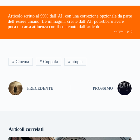
Articolo scritto al 99% dall’AI, con una correzione opzionale da parte
dell’essere umano. Le immagini, create dall’AI, potrebbero avere
poca o scarsa attinenza con il contenuto dall’articolo.
(scopri di più)
# Cinema
# Coppola
# utopia
PRECEDENTE
PROSSIMO
Articoli correlati