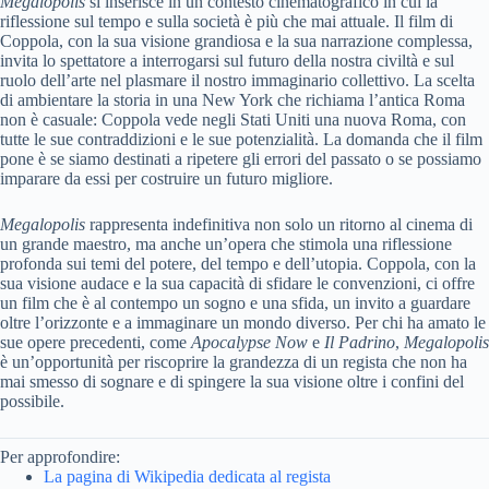
Megalopolis
si inserisce in un contesto cinematografico in cui la
riflessione sul tempo e sulla società è più che mai attuale. Il film di
Coppola, con la sua visione grandiosa e la sua narrazione complessa,
invita lo spettatore a interrogarsi sul futuro della nostra civiltà e sul
ruolo dell’arte nel plasmare il nostro immaginario collettivo. La scelta
di ambientare la storia in una New York che richiama l’antica Roma
non è casuale: Coppola vede negli Stati Uniti una nuova Roma, con
tutte le sue contraddizioni e le sue potenzialità. La domanda che il film
pone è se siamo destinati a ripetere gli errori del passato o se possiamo
imparare da essi per costruire un futuro migliore.
Megalopolis
rappresenta indefinitiva non solo un ritorno al cinema di
un grande maestro, ma anche un’opera che stimola una riflessione
profonda sui temi del potere, del tempo e dell’utopia. Coppola, con la
sua visione audace e la sua capacità di sfidare le convenzioni, ci offre
un film che è al contempo un sogno e una sfida, un invito a guardare
oltre l’orizzonte e a immaginare un mondo diverso. Per chi ha amato le
sue opere precedenti, come
Apocalypse Now
e
Il Padrino
,
Megalopolis
è un’opportunità per riscoprire la grandezza di un regista che non ha
mai smesso di sognare e di spingere la sua visione oltre i confini del
possibile.
Per approfondire:
La pagina di Wikipedia dedicata al regista