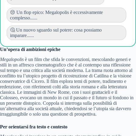
😒 Un flop epico: Megalopolis è eccessivamente
complesso......
🤔 Un nuovo sguardo sul potere: cosa possiamo
imparare......
Un’opera di ambizioni epiche
Megalopolis
è un film che sfida le convenzioni, mescolando generi e
stili in un affresco cinematografico che è al contempo una riflessione
sul tempo e una critica alla società moderna. La trama ruota attorno al
conflitto tra l’utopico progetto di ricostruzione di Catilina e la visione
conservatrice di Cicero. Il film esplora temi di potere, tradimento e
redenzione, con riferimenti colti alla storia romana e alla letteratura
classica. Le immagini di New Rome, con i suoi grattacieli e il
Colosseo, evocano un mondo in cui il passato e il futuro si fondono in
un presente distopico. Coppola si interroga sulla possibilità di
un’alternativa alla società attuale, chiedendosi se l’utopia sia davvero
irraggiungibile o solo una questione di prospettiva.
Per orientarsi fra testo e contesto