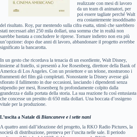
realizzate con mesi di lavoro
da un team di animatori, per
poi essere tagliate perché Walt
era costantemente insoddisatto
del risultato. Roy, pur mentendo sulla cifra esatta, stimò che sarebbero
stati necessari altri 250 mila dollari, una somma che in realtà non
sarebbe bastata a concludere le riprese. Tornare indietro non era più
un’opzione: dopo due anni di lavoro, abbandonare il progetto avrebbe
significato la bancarotta.
In un gesto che ricordava la tenacia di un esordiente, Walt Disney,
insieme al fratello, si presentò a Joe Rosenberg, direttore della Bank of
America di Los Angeles. Con un proiettore e un telone, mostrarono i
frammenti del film già completati. Nonostante la Disney avesse già
sfiorato il fallimento in due occasioni, lasciando i dipendenti senza
stipendio per mesi, Rosenberg fu profondamente colpito dalla
grandezza e dalla portata della storia. La sua reazione fu così entusiasta
che concesse un prestito di 650 mila dollari. Una boccata d’ossigeno
vitale per la produzione.
L’uscita a Natale di
Biancaneve e i sette nani
A quattro anni dall’ideazione del progetto, la RKO Radio Pictures, la
società di distribuzione, premeva per l’uscita nelle sale. Il periodo