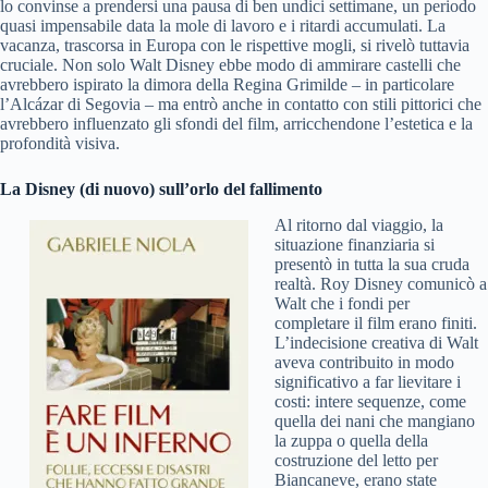
lo convinse a prendersi una pausa di ben undici settimane, un periodo
quasi impensabile data la mole di lavoro e i ritardi accumulati. La
vacanza, trascorsa in Europa con le rispettive mogli, si rivelò tuttavia
cruciale. Non solo Walt Disney ebbe modo di ammirare castelli che
avrebbero ispirato la dimora della Regina Grimilde – in particolare
l’Alcázar di Segovia – ma entrò anche in contatto con stili pittorici che
avrebbero influenzato gli sfondi del film, arricchendone l’estetica e la
profondità visiva.
La Disney (di nuovo) sull’orlo del fallimento
Al ritorno dal viaggio, la
situazione finanziaria si
presentò in tutta la sua cruda
realtà. Roy Disney comunicò a
Walt che i fondi per
completare il film erano finiti.
L’indecisione creativa di Walt
aveva contribuito in modo
significativo a far lievitare i
costi: intere sequenze, come
quella dei nani che mangiano
la zuppa o quella della
costruzione del letto per
Biancaneve, erano state