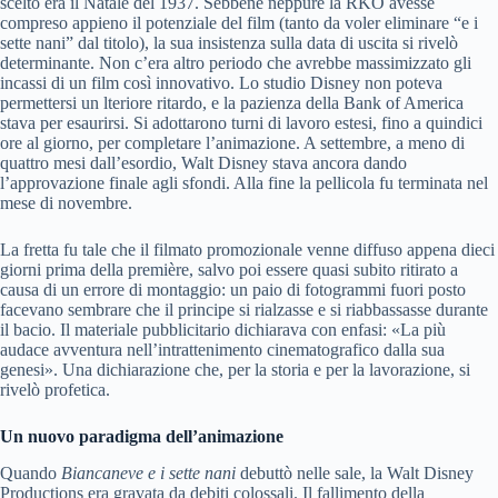
scelto era il Natale del 1937. Sebbene neppure la RKO avesse
compreso appieno il potenziale del film (tanto da voler eliminare “e i
sette nani” dal titolo), la sua insistenza sulla data di uscita si rivelò
determinante. Non c’era altro periodo che avrebbe massimizzato gli
incassi di un film così innovativo. Lo studio Disney non poteva
permettersi un lteriore ritardo, e la pazienza della Bank of America
stava per esaurirsi. Si adottarono turni di lavoro estesi, fino a quindici
ore al giorno, per completare l’animazione. A settembre, a meno di
quattro mesi dall’esordio, Walt Disney stava ancora dando
l’approvazione finale agli sfondi. Alla fine la pellicola fu terminata nel
mese di novembre.
La fretta fu tale che il filmato promozionale venne diffuso appena dieci
giorni prima della première, salvo poi essere quasi subito ritirato a
causa di un errore di montaggio: un paio di fotogrammi fuori posto
facevano sembrare che il principe si rialzasse e si riabbassasse durante
il bacio. Il materiale pubblicitario dichiarava con enfasi: «La più
audace avventura nell’intrattenimento cinematografico dalla sua
genesi». Una dichiarazione che, per la storia e per la lavorazione, si
rivelò profetica.
Un nuovo paradigma dell’animazione
Quando
Biancaneve e i sette nani
debuttò nelle sale, la Walt Disney
Productions era gravata da debiti colossali. Il fallimento della