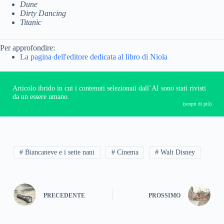
Dune
Dirty Dancing
Titanic
Per approfondire:
La pagina dell'editore dedicata al libro di Niola
Articolo ibrido in cui i contenuti selezionati dall’AI sono stati rivisti
da un essere umano.
(scopri di più)
# Biancaneve e i sette nani
# Cinema
# Walt Disney
PRECEDENTE
PROSSIMO