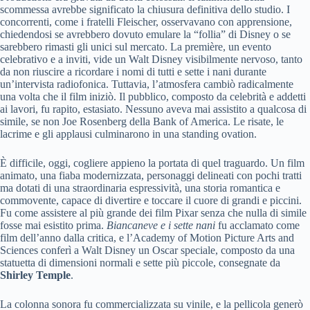
scommessa avrebbe significato la chiusura definitiva dello studio. I
concorrenti, come i fratelli Fleischer, osservavano con apprensione,
chiedendosi se avrebbero dovuto emulare la “follia” di Disney o se
sarebbero rimasti gli unici sul mercato. La première, un evento
celebrativo e a inviti, vide un Walt Disney visibilmente nervoso, tanto
da non riuscire a ricordare i nomi di tutti e sette i nani durante
un’intervista radiofonica. Tuttavia, l’atmosfera cambiò radicalmente
una volta che il film iniziò. Il pubblico, composto da celebrità e addetti
ai lavori, fu rapito, estasiato. Nessuno aveva mai assistito a qualcosa di
simile, se non Joe Rosenberg della Bank of America. Le risate, le
lacrime e gli applausi culminarono in una standing ovation.
È difficile, oggi, cogliere appieno la portata di quel traguardo. Un film
animato, una fiaba modernizzata, personaggi delineati con pochi tratti
ma dotati di una straordinaria espressività, una storia romantica e
commovente, capace di divertire e toccare il cuore di grandi e piccini.
Fu come assistere al più grande dei film Pixar senza che nulla di simile
fosse mai esistito prima.
Biancaneve e i sette nani
fu acclamato come
film dell’anno dalla critica, e l’Academy of Motion Picture Arts and
Sciences conferì a Walt Disney un Oscar speciale, composto da una
statuetta di dimensioni normali e sette più piccole, consegnate da
Shirley Temple
.
La colonna sonora fu commercializzata su vinile, e la pellicola generò