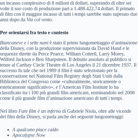
un incasso complessivo di 8 milioni di dollari, superando di oltre sei
volte il suo costo di produzione pari a 1.488.422,74 dollari. Il primato
di film con il maggior incasso di tutti i tempi sarebbe stato superato due
anni dopo da
Via col vento
.
Per orientarsi fra testo e contesto
Biancaneve e i sette nani
è stato il primo lungometraggio d’animazione
della Disney, con la produzione supervisionata da David Hand e le
sequenze dirette da Perce Pearce, William Cottrell, Larry Morey,
Wilfred Jackson e Ben Sharpsteen. Il debutto assoluto al pubblico si
tenne al Carthay Circle Theatre di Los Angeles il 21 dicembre 1937. Il
successo fu tale che nel 1989 il film è stato selezionato per la
conservazione nel National Film Registry degli Stati Uniti dalla
Biblioteca del Congresso come «culturalmente, storicamente o
esteticamente significativo», e l’American Film Institute lo ha
classificato tra i 100 più grandi film americani, nominandolo nel 2008
come il più grande film d’animazione americano di tutti i tempi.
Nel libro
Fare film è un inferno
di Gabriele Niola, oltre alle vicende
del film della Disney, si parla anche dei seguenti lungometraggi:
A qualcuno piace caldo
Apocalypse Now