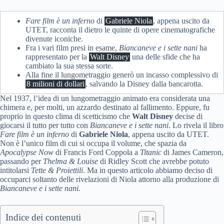
Fare film è un inferno
di
Gabriele Niola
, appena uscito da
UTET, racconta il dietro le quinte di opere cinematografiche
divenute iconiche.
Fra i vari film presi in esame,
Biancaneve e i sette nani
ha
rappresentato per la
Walt Disney
una delle sfide che ha
cambiato la sua stessa sorte.
Alla fine il lungometraggio generò un incasso complessivo di
8 milioni di dollari
, salvando la Disney dalla bancarotta.
Nel 1937, l’idea di un lungometraggio animato era considerata una
chimera e, per molti, un azzardo destinato al fallimento. Eppure, fu
proprio in questo clima di scetticismo che
Walt Disney
decise di
giocarsi il tutto per tutto con
Biancaneve e i sette nani
. Lo rivela il libro
Fare film è un inferno
di
Gabriele Niola
, appena uscito da UTET.
Non è l’unico film di cui si occupa il volume, che spazia da
Apocalypse Now
di Francis Ford Coppola a
Titanic
di James Cameron,
passando per
Thelma & Louise
di Ridley Scott che avrebbe potuto
intitolarsi
Tette & Proiettili
. Ma in questo articolo abbiamo deciso di
occuparci soltanto delle rivelazioni di Niola attorno alla produzione di
Biancaneve e i sette nani
.
Indice dei contenuti