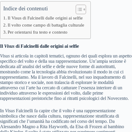
Indice dei contenuti
Il Visus di Falcinelli dalle origini ai selfie
Il volto come campo di battaglia culturale
Per orientarsi fra testo e contesto
Il
Visus
di Falcinelli dalle origini ai selfie
Visus
si articola in capitoli tematici, ognuno dei quali esplora un aspetto
specifico del volto e della sua rappresentazione. Un’ampia sezione è
dedicata all’analisi del selfie e delle nuove forme di autoritratti,
mostrando come la tecnologia abbia rivoluzionato il modo in cui ci
rappresentiamo. Ma il lavoro di Falcinelli, nel suo inquadramento di
stampo storico e sociale, non tralascia di esplorare le modalità
attraverso cui l’arte ha cercato di catturare l’essenza interiore di un
individuo attraverso le espressioni del volto, dalle prime
rappresentazioni preistoriche fino ai ritratti psicologici del Novecento.
In
Visus
Falcinelli fa capire che il volto è una rappresentazione
simbolica che nasce dalla cultura, rappresentazione stratificata di
significati che l’umanità ha codificato nel corso del tempo. Da
Alessandro Magno a Rita Hayworth, da Elsa di Frozen al bambino
della Kinder, il volto è stato utilizzato per esprimere sentimenti