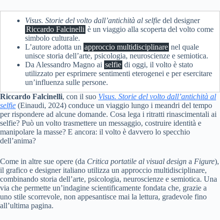
Visus. Storie del volto dall’antichità al selfie
del designer
Riccardo Falcinelli
è un viaggio alla scoperta del volto come
simbolo culturale.
L’autore adotta un
approccio multidisciplinare
nel quale
unisce storia dell’arte, psicologia, neuroscienze e semiotica.
Da Alessandro Magno ai
selfie
di oggi, il volto è stato
utilizzato per esprimere sentimenti eterogenei e per esercitare
un’influenza sulle persone.
Riccardo Falcinelli
, con il suo
Visus. Storie del volto dall’antichità al
selfie
(Einaudi, 2024) conduce un viaggio lungo i meandri del tempo
per rispondere ad alcune domande. Cosa lega i ritratti rinascimentali ai
selfie? Può un volto trasmettere un messaggio, costruire identità e
manipolare la masse? E ancora: il volto è davvero lo specchio
dell’anima?
Come in altre sue opere (da
Critica portatile al visual design
a
Figure
),
il grafico e designer italiano utilizza un approccio multidisciplinare,
combinando storia dell’arte, psicologia, neuroscienze e semiotica. Una
via che permette un’indagine scientificamente fondata che, grazie a
uno stile scorrevole, non appesantisce mai la lettura, gradevole fino
all’ultima pagina.