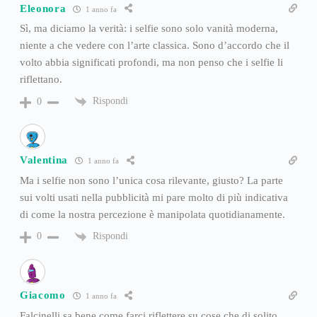
Eleonora
1 anno fa
Sì, ma diciamo la verità: i selfie sono solo vanità moderna,
niente a che vedere con l’arte classica. Sono d’accordo che il
volto abbia significati profondi, ma non penso che i selfie li
riflettano.
Rispondi
0
Valentina
1 anno fa
Ma i selfie non sono l’unica cosa rilevante, giusto? La parte
sui volti usati nella pubblicità mi pare molto di più indicativa
di come la nostra percezione è manipolata quotidianamente.
Rispondi
0
Giacomo
1 anno fa
Falcinelli sa bene come farci riflettere su cose che di solito