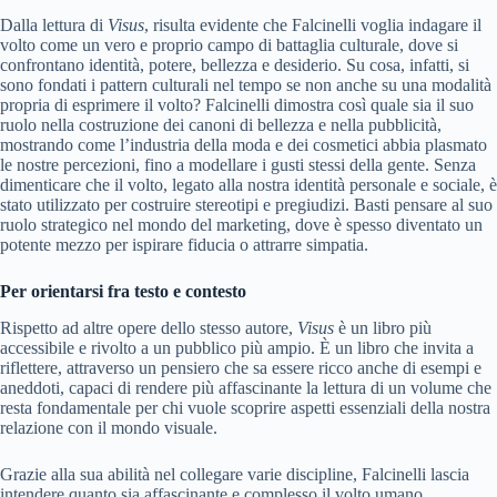
Dalla lettura di
Visus
, risulta evidente che Falcinelli voglia indagare il
volto come un vero e proprio campo di battaglia culturale, dove si
confrontano identità, potere, bellezza e desiderio. Su cosa, infatti, si
sono fondati i pattern culturali nel tempo se non anche su una modalità
propria di esprimere il volto? Falcinelli dimostra così quale sia il suo
ruolo nella costruzione dei canoni di bellezza e nella pubblicità,
mostrando come l’industria della moda e dei cosmetici abbia plasmato
le nostre percezioni, fino a modellare i gusti stessi della gente. Senza
dimenticare che il volto, legato alla nostra identità personale e sociale, è
stato utilizzato per costruire stereotipi e pregiudizi. Basti pensare al suo
ruolo strategico nel mondo del marketing, dove è spesso diventato un
potente mezzo per ispirare fiducia o attrarre simpatia.
Per orientarsi fra testo e contesto
Rispetto ad altre opere dello stesso autore,
Visus
è un libro più
accessibile e rivolto a un pubblico più ampio. È un libro che invita a
riflettere, attraverso un pensiero che sa essere ricco anche di esempi e
aneddoti, capaci di rendere più affascinante la lettura di un volume che
resta fondamentale per chi vuole scoprire aspetti essenziali della nostra
relazione con il mondo visuale.
Grazie alla sua abilità nel collegare varie discipline, Falcinelli lascia
intendere quanto sia affascinante e complesso il volto umano,