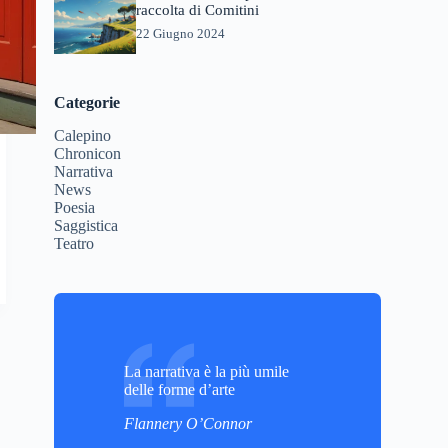
raccolta di Comitini
22 Giugno 2024
Categorie
Calepino
Chronicon
Narrativa
News
Poesia
Saggistica
Teatro
La narrativa è la più umile
delle forme d’arte
Flannery O’Connor