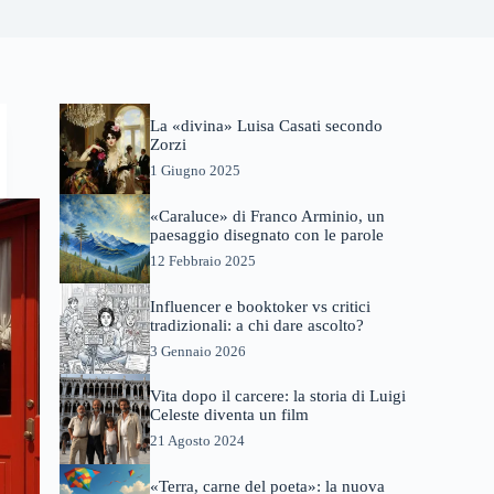
La «divina» Luisa Casati secondo
Zorzi
1 Giugno 2025
«Caraluce» di Franco Arminio, un
paesaggio disegnato con le parole
12 Febbraio 2025
Influencer e booktoker vs critici
tradizionali: a chi dare ascolto?
3 Gennaio 2026
Vita dopo il carcere: la storia di Luigi
Celeste diventa un film
21 Agosto 2024
«Terra, carne del poeta»: la nuova