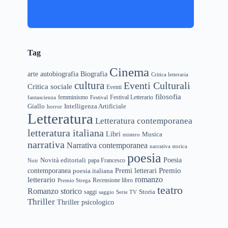
Tag
Cinema
arte
Biografia
autobiografia
Critica letteraria
cultura
Eventi Culturali
Critica sociale
Eventi
filosofia
femminismo
Festival Letterario
fantascienza
Festival
Giallo
Intelligenza Artificiale
horror
Letteratura
Letteratura contemporanea
letteratura italiana
Libri
Musica
mistero
narrativa
Narrativa contemporanea
narrativa storica
poesia
Novità editoriali
Poesia
papa Francesco
Noir
Premio
Premi letterari
contemporanea
poesia italiana
letterario
romanzo
Recensione libro
Premio Strega
teatro
Romanzo storico
Storia
saggi
saggio
Serie TV
Thriller
Thriller psicologico