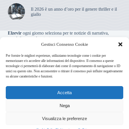
Il 2026 è un anno d’oro per il genere thriller e il
giallo
Elzevir
ogni giorno seleziona per te notizie di narrativa,
saggistica, poesia e teatro.
Gestisci Consenso Cookie
Testata giornalistica online non iscritta al Tribunale, che non
Per fornire le migliori esperienze, utilizziamo tecnologie come i cookie per
riceve contributi o agevolazioni pubbliche ai sensi dell’art. 3-
memorizzare e/o accedere alle informazioni del dispositivo. Il consenso a queste
bis della legge 103/2012
tecnologie ci permetterà di elaborare dati come il comportamento di navigazione o ID
unici su questo sito. Non acconsentire o ritirare il consenso può influire negativamente
su alcune caratteristiche e funzioni.
Direttore responsabile
:
Carmelo Greco
Accetta
Via Usodimare 3 - 37138 Verona (VR)
info@elzevir.it
bullet-
network.com
Nega
Visualizza le preferenze
Chi Siamo
Newsletter
Privacy Policy
Cookie Policy
Bullet - Dynamic Solutions Srl P.IVA 02954300238 – REA