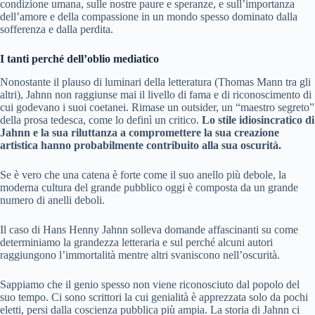
condizione umana, sulle nostre paure e speranze, e sull’importanza
dell’amore e della compassione in un mondo spesso dominato dalla
sofferenza e dalla perdita.
I tanti perché dell’oblio mediatico
Nonostante il plauso di luminari della letteratura (Thomas Mann tra gli
altri), Jahnn non raggiunse mai il livello di fama e di riconoscimento di
cui godevano i suoi coetanei. Rimase un outsider, un “maestro segreto”
della prosa tedesca, come lo definì un critico.
Lo stile idiosincratico di
Jahnn e la sua riluttanza a compromettere la sua creazione
artistica hanno probabilmente contribuito alla sua oscurità.
Se è vero che una catena è forte come il suo anello più debole, la
moderna cultura del grande pubblico oggi è composta da un grande
numero di anelli deboli.
Il caso di Hans Henny Jahnn solleva domande affascinanti su come
determiniamo la grandezza letteraria e sul perché alcuni autori
raggiungono l’immortalità mentre altri svaniscono nell’oscurità.
Sappiamo che il genio spesso non viene riconosciuto dal popolo del
suo tempo. Ci sono scrittori la cui genialità è apprezzata solo da pochi
eletti, persi dalla coscienza pubblica più ampia. La storia di Jahnn ci