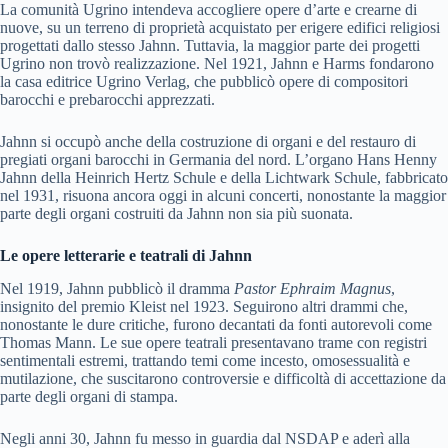
La comunità Ugrino intendeva accogliere opere d’arte e crearne di
nuove, su un terreno di proprietà acquistato per erigere edifici religiosi
progettati dallo stesso Jahnn. Tuttavia, la maggior parte dei progetti
Ugrino non trovò realizzazione. Nel 1921, Jahnn e Harms fondarono
la casa editrice Ugrino Verlag, che pubblicò opere di compositori
barocchi e prebarocchi apprezzati.
Jahnn si occupò anche della costruzione di organi e del restauro di
pregiati organi barocchi in Germania del nord. L’organo Hans Henny
Jahnn della Heinrich Hertz Schule e della Lichtwark Schule, fabbricato
nel 1931, risuona ancora oggi in alcuni concerti, nonostante la maggior
parte degli organi costruiti da Jahnn non sia più suonata.
Le opere letterarie e teatrali di Jahnn
Nel 1919, Jahnn pubblicò il dramma
Pastor Ephraim Magnus
,
insignito del premio Kleist nel 1923. Seguirono altri drammi che,
nonostante le dure critiche, furono decantati da fonti autorevoli come
Thomas Mann. Le sue opere teatrali presentavano trame con registri
sentimentali estremi, trattando temi come incesto, omosessualità e
mutilazione, che suscitarono controversie e difficoltà di accettazione da
parte degli organi di stampa.
Negli anni 30, Jahnn fu messo in guardia dal NSDAP e aderì alla