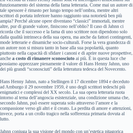
funzionamento del sistema della fama letteraria. Come mai un autore di
tale spessore è rimasto per lungo tempo nell’ombra, mentre altri
scrittori di portata inferiore hanno raggiunto una notorietà ben più
ampia? Perché alcune opere diventano “classici” immortali, mentre
altre, pur di grande valore, finiscono nell’oblio? Il caso di Jahnn ci
ricorda che il successo e la fama di uno scrittore non dipendono solo
dalla qualità intrinseca della sua opera, ma anche da fattori contingenti,
mode letterarie e dinamiche socio-culturali. Forse la vera grandezza di
un autore non si misura tanto in base alla sua popolarità, quanto
piuttosto nella capacità di sfidare i canoni e di aprire nuove prospettive,
anche
a costo di rimanere sconosciuto
ai più. È in questa luce che
possiamo apprezzare pienamente il valore di Hans Henny Jahnn, uno
dei più grandi “sconosciuti” della letteratura tedesca del Novecento.
Hans Henny Jahnn, nato a Stellingen il 17 dicembre 1894 e deceduto
ad Amburgo il 29 novembre 1959, è uno degli scrittori tedeschi più
enigmatici e complessi del XX secolo. La sua opera letteraria ruota
intorno al tema dell’angoscia esistenziale, una condizione umana che,
secondo Jahnn, può essere superata solo attraverso l’amore e la
compassione verso gli altri e il creato. La perdita di amore e attenzioni,
invece, porta a un crollo tragico nella sofferenza primaria dovuta al
lutto.
Jahnn coniuga la sua visione del mondo con un’estetica pitagorica