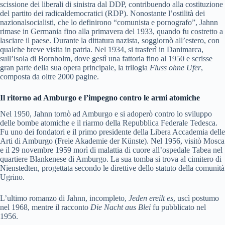
scissione dei liberali di sinistra dal DDP, contribuendo alla costituzione
del partito dei radicaldemocratici (RDP). Nonostante l’ostilità dei
nazionalsocialisti, che lo definirono “comunista e pornografo”, Jahnn
rimase in Germania fino alla primavera del 1933, quando fu costretto a
lasciare il paese. Durante la dittatura nazista, soggiornò all’estero, con
qualche breve visita in patria. Nel 1934, si trasferì in Danimarca,
sull’isola di Bornholm, dove gestì una fattoria fino al 1950 e scrisse
gran parte della sua opera principale, la trilogia
Fluss ohne Ufer
,
composta da oltre 2000 pagine.
Il ritorno ad Amburgo e l’impegno contro le armi atomiche
Nel 1950, Jahnn tornò ad Amburgo e si adoperò contro lo sviluppo
delle bombe atomiche e il riarmo della Repubblica Federale Tedesca.
Fu uno dei fondatori e il primo presidente della Libera Accademia delle
Arti di Amburgo (Freie Akademie der Künste). Nel 1956, visitò Mosca
e il 29 novembre 1959 morì di malattia di cuore all’ospedale Tabea nel
quartiere Blankenese di Amburgo. La sua tomba si trova al cimitero di
Nienstedten, progettata secondo le direttive dello statuto della comunità
Ugrino.
L’ultimo romanzo di Jahnn, incompleto,
Jeden ereilt es
, uscì postumo
nel 1968, mentre il racconto
Die Nacht aus Blei
fu pubblicato nel
1956.