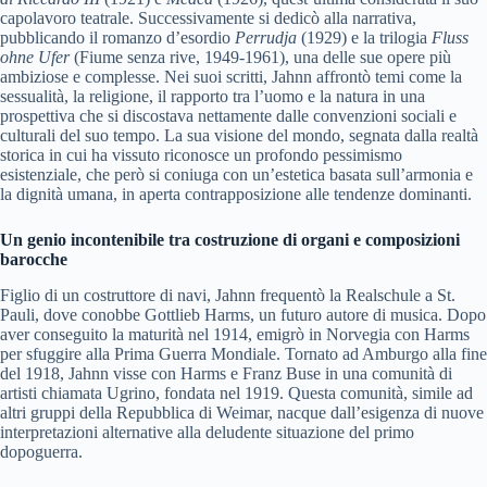
capolavoro teatrale. Successivamente si dedicò alla narrativa,
pubblicando il romanzo d’esordio
Perrudja
(1929) e la trilogia
Fluss
ohne Ufer
(Fiume senza rive, 1949-1961), una delle sue opere più
ambiziose e complesse. Nei suoi scritti, Jahnn affrontò temi come la
sessualità, la religione, il rapporto tra l’uomo e la natura in una
prospettiva che si discostava nettamente dalle convenzioni sociali e
culturali del suo tempo. La sua visione del mondo, segnata dalla realtà
storica in cui ha vissuto riconosce un profondo pessimismo
esistenziale, che però si coniuga con un’estetica basata sull’armonia e
la dignità umana, in aperta contrapposizione alle tendenze dominanti.
Un genio incontenibile tra costruzione di organi e composizioni
barocche
Figlio di un costruttore di navi, Jahnn frequentò la Realschule a St.
Pauli, dove conobbe Gottlieb Harms, un futuro autore di musica. Dopo
aver conseguito la maturità nel 1914, emigrò in Norvegia con Harms
per sfuggire alla Prima Guerra Mondiale. Tornato ad Amburgo alla fine
del 1918, Jahnn visse con Harms e Franz Buse in una comunità di
artisti chiamata Ugrino, fondata nel 1919. Questa comunità, simile ad
altri gruppi della Repubblica di Weimar, nacque dall’esigenza di nuove
interpretazioni alternative alla deludente situazione del primo
dopoguerra.