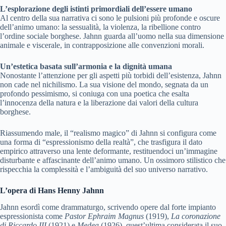
L’esplorazione degli istinti primordiali dell’essere umano
Al centro della sua narrativa ci sono le pulsioni più profonde e oscure
dell’animo umano: la sessualità, la violenza, la ribellione contro
l’ordine sociale borghese. Jahnn guarda all’uomo nella sua dimensione
animale e viscerale, in contrapposizione alle convenzioni morali.
Un’estetica basata sull’armonia e la dignità umana
Nonostante l’attenzione per gli aspetti più torbidi dell’esistenza, Jahnn
non cade nel nichilismo. La sua visione del mondo, segnata da un
profondo pessimismo, si coniuga con una poetica che esalta
l’innocenza della natura e la liberazione dai valori della cultura
borghese.
Riassumendo male, il “realismo magico” di Jahnn si configura come
una forma di “espressionismo della realtà”, che trasfigura il dato
empirico attraverso una lente deformante, restituendoci un’immagine
disturbante e affascinante dell’animo umano. Un ossimoro stilistico che
rispecchia la complessità e l’ambiguità del suo universo narrativo.
L’opera di Hans Henny Jahnn
Jahnn esordì come drammaturgo, scrivendo opere dal forte impianto
espressionista come
Pastor Ephraim Magnus
(1919),
La coronazione
di Riccardo III
(1921) e
Medea
(1926), quest’ultima considerata il suo