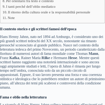
Per orientarsi fra testo e contesto
I tanti perché dell’oblio mediatico
Il ritorno della cultura orale e la responsabilità personale
Note
Il contesto storico e gli scrittori famosi dell’epoca
Hans Henny Jahnn, nato nel 1894 ad Amburgo, è considerato uno dei
più grandi scrittori tedeschi del XX secolo, nonostante sia rimasto
pressoché sconosciuto al grande pubblico. Nasce nel contesto della
letteratura tedesca del primo Novecento, un periodo caratterizzato dalla
fioritura di numerosi autori di fama mondiale come Thomas
Mann
,
Franz
Kafka
, Rainer Maria
Rilke
e Hermann
Hesse
. Mentre questi
scrittori hanno raggiunto una notorietà internazionale e sono ancora
oggi ampiamente studiati e letti, l’opera di Jahnn è rimasta per lungo
tempo nell’ombra, conosciuta solo da un piccolo circolo di
appassionati. Eppure, il suo lavoro presenta una forza e una coerenza
stilistica e ideologica che lo potrebbero rendere un autore di primissimo
piano, all’altezza dei temi più scabrosi e controversi della condizione
umana.
Fama e oblio nella letteratura
La vicenda di Hans Henny Jahnn solleva interrogativi affascinanti sul