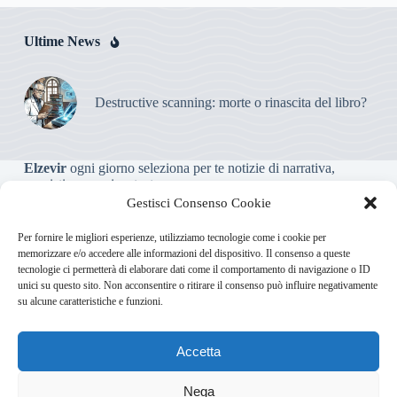
Ultime News
Destructive scanning: morte o rinascita del libro?
Elzevir
ogni giorno seleziona per te notizie di narrativa,
saggistica, poesia e teatro.
Gestisci Consenso Cookie
Testata giornalistica online non iscritta al Tribunale, che non
Per fornire le migliori esperienze, utilizziamo tecnologie come i cookie per
riceve contributi o agevolazioni pubbliche ai sensi dell’art. 3-
memorizzare e/o accedere alle informazioni del dispositivo. Il consenso a queste
bis della legge 103/2012
tecnologie ci permetterà di elaborare dati come il comportamento di navigazione o ID
unici su questo sito. Non acconsentire o ritirare il consenso può influire negativamente
su alcune caratteristiche e funzioni.
Direttore responsabile
:
Carmelo Greco
Accetta
Via Usodimare 3 - 37138 Verona (VR)
info@elzevir.it
bullet-
network.com
Nega