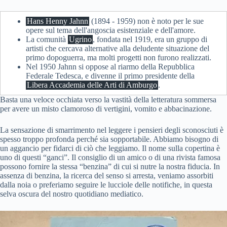
Hans Henny Jahnn
(1894 - 1959) non è noto per le sue
opere sul tema dell'angoscia esistenziale e dell'amore.
La comunità
Ugrino
, fondata nel 1919, era un gruppo di
artisti che cercava alternative alla deludente situazione del
primo dopoguerra, ma molti progetti non furono realizzati.
Nel 1950 Jahnn si oppose al riarmo della Repubblica
Federale Tedesca, e divenne il primo presidente della
Libera Accademia delle Arti di Amburgo
.
Basta una veloce occhiata verso la vastità della letteratura sommersa
per avere un misto clamoroso di vertigini, vomito e abbacinazione.
La sensazione di smarrimento nel leggere i pensieri degli sconosciuti è
spesso troppo profonda perché sia sopportabile. Abbiamo bisogno di
un aggancio per fidarci di ciò che leggiamo. Il nome sulla copertina è
uno di questi “ganci”. Il consiglio di un amico o di una rivista famosa
possono fornire la stessa “benzina” di cui si nutre la nostra fiducia. In
assenza di benzina, la ricerca del senso si arresta, veniamo assorbiti
dalla noia o preferiamo seguire le lucciole delle notifiche, in questa
selva oscura del nostro quotidiano mediatico.