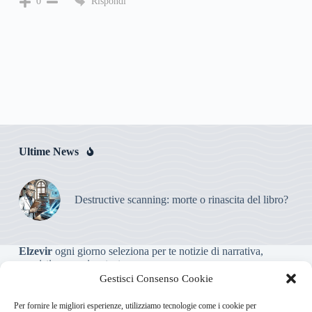
Rispondi
0
Ultime News
Destructive scanning: morte o rinascita del libro?
Elzevir
ogni giorno seleziona per te notizie di narrativa,
saggistica, poesia e teatro.
Gestisci Consenso Cookie
Testata giornalistica online non iscritta al Tribunale, che non
Per fornire le migliori esperienze, utilizziamo tecnologie come i cookie per