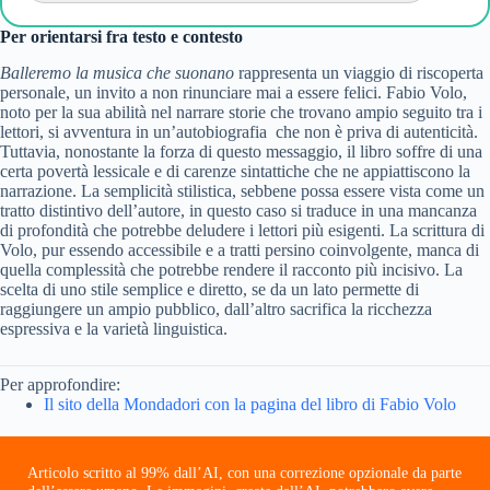
Per orientarsi fra testo e contesto
Balleremo la musica che suonano
rappresenta un viaggio di riscoperta
personale, un invito a non rinunciare mai a essere felici. Fabio Volo,
noto per la sua abilità nel narrare storie che trovano ampio seguito tra i
lettori, si avventura in un’autobiografia che non è priva di autenticità.
Tuttavia, nonostante la forza di questo messaggio, il libro soffre di una
certa povertà lessicale e di carenze sintattiche che ne appiattiscono la
narrazione. La semplicità stilistica, sebbene possa essere vista come un
tratto distintivo dell’autore, in questo caso si traduce in una mancanza
di profondità che potrebbe deludere i lettori più esigenti. La scrittura di
Volo, pur essendo accessibile e a tratti persino coinvolgente, manca di
quella complessità che potrebbe rendere il racconto più incisivo. La
scelta di uno stile semplice e diretto, se da un lato permette di
raggiungere un ampio pubblico, dall’altro sacrifica la ricchezza
espressiva e la varietà linguistica.
Per approfondire:
Il sito della Mondadori con la pagina del libro di Fabio Volo
Articolo scritto al 99% dall’AI, con una correzione opzionale da parte