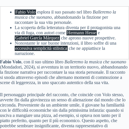
Fabio Volo
esplora il suo passato nel libro
Balleremo la
musica che suonano
, abbandonando la finzione per
raccontare la sua vita personale.
La scoperta della letteratura diventa per il protagonista una
via di fuga, con autori come
Hermann Hesse
e
Gabriel García Márquez
che aprono nuove prospettive.
Nonostante le sue buone intenzioni, il libro soffre di una
eccessiva semplicità stilistica
che ne appiattisce la
narrazione.
Fabio Volo
, con il suo ultimo libro
Balleremo la musica che suonano
(Mondadori, 2024), si avventura in un territorio nuovo, abbandonando
la finzione narrativa per raccontare la sua storia personale. Il racconto
si snoda attraverso episodi che alternano momenti di commozione a
scene di leggerezza, in uno spaccato autentico della sua vita.
Il personaggio principale del racconto, che coincide con Volo stesso,
avverte fin dalla giovinezza un senso di alienazione dal mondo che lo
circonda. Proveniente da un ambiente umile, il giovane ha familiarità
con le difficoltà economiche sin dalla primissima infanzia: quando si
usciva a mangiare una pizza, ad esempio, si optava non tanto per il
piatto preferito, quanto per il più economico. Questo aspetto, che
potrebbe sembrare insignificante, diventa rappresentativo di