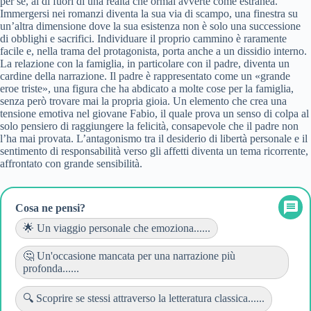
per sé, al di fuori di una realtà che ormai avverte come estranea.
Immergersi nei romanzi diventa la sua via di scampo, una finestra su
un’altra dimensione dove la sua esistenza non è solo una successione
di obblighi e sacrifici. Individuare il proprio cammino è raramente
facile e, nella trama del protagonista, porta anche a un dissidio interno.
La relazione con la famiglia, in particolare con il padre, diventa un
cardine della narrazione. Il padre è rappresentato come un «grande
eroe triste», una figura che ha abdicato a molte cose per la famiglia,
senza però trovare mai la propria gioia. Un elemento che crea una
tensione emotiva nel giovane Fabio, il quale prova un senso di colpa al
solo pensiero di raggiungere la felicità, consapevole che il padre non
l’ha mai provata. L’antagonismo tra il desiderio di libertà personale e il
sentimento di responsabilità verso gli affetti diventa un tema ricorrente,
affrontato con grande sensibilità.
Cosa ne pensi?
🌟 Un viaggio personale che emoziona......
🤔 Un'occasione mancata per una narrazione più
profonda......
🔍 Scoprire se stessi attraverso la letteratura classica......