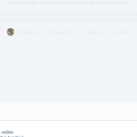
«Mai più soli», un’opera tra bullismo e dinamiche familiari
zo «Mai più soli» di Gloria Rosati e Alessio Caprara tocca le corde del
e sociali dei giovani. Disponibile nelle librerie e negli store online dal
Redazione
24 Giugno 2024
Narrativa
5 commenti
e online