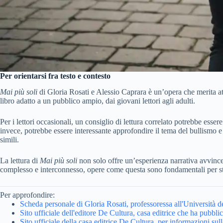
Per orientarsi fra testo e contesto
Mai più soli
di Gloria Rosati e Alessio Caprara è un’opera che merita att
libro adatto a un pubblico ampio, dai giovani lettori agli adulti.
Per i lettori occasionali, un consiglio di lettura correlato potrebbe esser
invece, potrebbe essere interessante approfondire il tema del bullismo 
simili.
La lettura di
Mai più soli
non solo offre un’esperienza narrativa avvince
complesso e interconnesso, opere come questa sono fondamentali per s
Per approfondire:
Scheda personale di Gloria Rosati, professoressa all'Università d
Sito ufficiale dell'editore De Cultura, casa editrice che ha pubbli
Sito ufficiale della casa editrice De Cultura, per informazioni sull