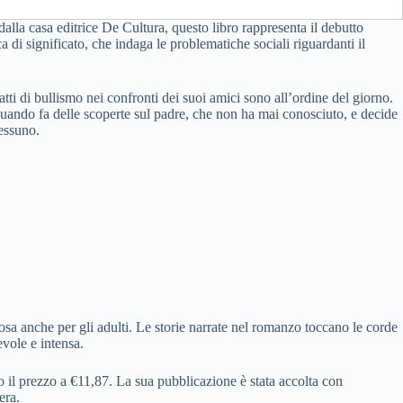
dalla casa editrice De Cultura, questo libro rappresenta il debutto
a di significato, che indaga le problematiche sociali riguardanti il
tti di bullismo nei confronti dei suoi amici sono all’ordine del giorno.
 quando fa delle scoperte sul padre, che non ha mai conosciuto, e decide
nessuno.
iosa anche per gli adulti. Le storie narrate nel romanzo toccano le corde
evole e intensa.
 il prezzo a €11,87. La sua pubblicazione è stata accolta con
era.