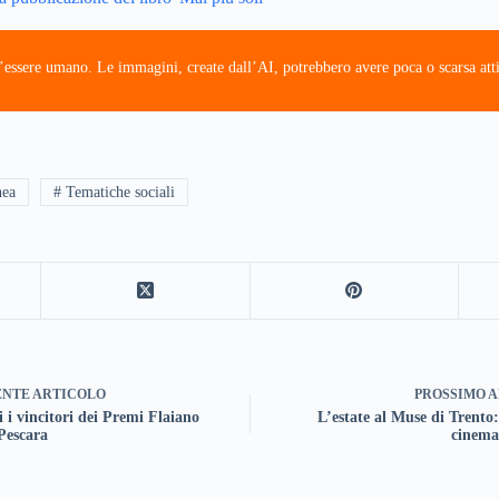
’essere umano. Le immagini, create dall’AI, potrebbero avere poca o scarsa atti
nea
# Tematiche sociali
ENTE
ARTICOLO
PROSSIMO
A
i i vincitori dei Premi Flaiano
L’estate al Muse di Trento:
Pescara
cinema