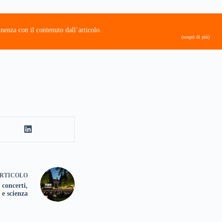
nenza con il contenuto dall’articolo.
(scopri di più)
RTICOLO
 concerti,
 e scienza