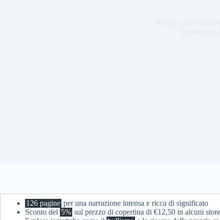
Scopri come il roman
problematich
126 pagine
per una narrazione intensa e ricca di significato
Sconto del
5%
sul prezzo di copertina di €12,50 in alcuni stor