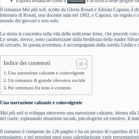
Esplora tematiche come il
bullismo
e la ricerca delle proprie ra
Il romanzo
Mai più soli
, scritto da Gloria Rosati e Alessio Caprara, è d
letterario di Rosati, una docente nata nel 1982, e Caprara, un regista e s
mondo dei giovani e non solo.
La storia si concentra sulla vita della sedicenne Irene, che procede con
Le serate, invece, sono caratterizzate dalla freddezza della madre Silva
di cercarlo. In questa avventura, è accompagnata dalla sorella Giulia e 
Indice dei contenuti
Una narrazione calzante e coinvolgente
Un romanzo di grande rilevanza sociale
Per orientarsi fra testo e contesto
Una narrazione calzante e coinvolgente
Mai più soli
si sviluppa attraverso una narrazione calzante, idonea alla l
del cuore, esplorando situazioni sociali, psicologiche ed emotive. Il tutt
Il romanzo è composto da 126 pagine e ha un prezzo di copertina di €12
entusiasmo, e nei prossimi mesi sono calendarizzate varie presentazioni in