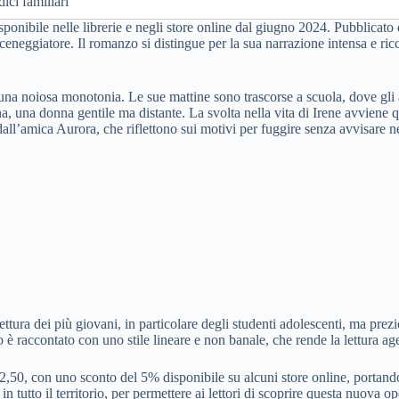
dici familiari
isponibile nelle librerie e negli store online dal giugno 2024. Pubblicato 
ceneggiatore. Il romanzo si distingue per la sua narrazione intensa e ricc
 una noiosa monotonia. Le sue mattine sono trascorse a scuola, dove gli a
na, una donna gentile ma distante. La svolta nella vita di Irene avviene
dall’amica Aurora, che riflettono sui motivi per fuggire senza avvisare 
ettura dei più giovani, in particolare degli studenti adolescenti, ma prez
o è raccontato con uno stile lineare e non banale, che rende la lettura ag
,50, con uno sconto del 5% disponibile su alcuni store online, portando
 tutto il territorio, per permettere ai lettori di scoprire questa nuova op