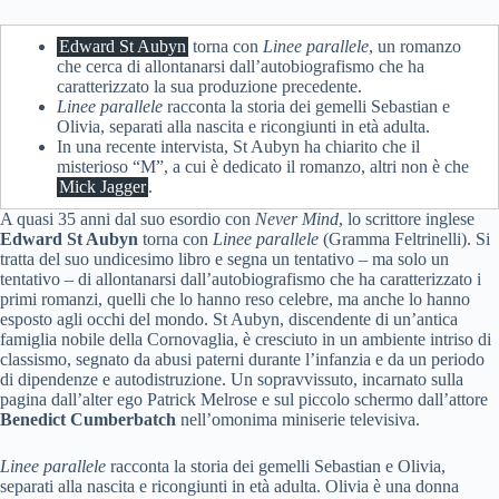
Edward St Aubyn
torna con
Linee parallele
, un romanzo
che cerca di allontanarsi dall’autobiografismo che ha
caratterizzato la sua produzione precedente.
Linee parallele
racconta la storia dei gemelli Sebastian e
Olivia, separati alla nascita e ricongiunti in età adulta.
In una recente intervista, St Aubyn ha chiarito che il
misterioso “M”, a cui è dedicato il romanzo, altri non è che
Mick Jagger
.
A quasi 35 anni dal suo esordio con
Never Mind
, lo scrittore inglese
Edward St Aubyn
torna con
Linee parallele
(Gramma Feltrinelli). Si
tratta del suo undicesimo libro e segna un tentativo – ma solo un
tentativo – di allontanarsi dall’autobiografismo che ha caratterizzato i
primi romanzi, quelli che lo hanno reso celebre, ma anche lo hanno
esposto agli occhi del mondo. St Aubyn, discendente di un’antica
famiglia nobile della Cornovaglia, è cresciuto in un ambiente intriso di
classismo, segnato da abusi paterni durante l’infanzia e da un periodo
di dipendenze e autodistruzione. Un sopravvissuto, incarnato sulla
pagina dall’alter ego Patrick Melrose e sul piccolo schermo dall’attore
Benedict Cumberbatch
nell’omonima miniserie televisiva.
Linee parallele
racconta la storia dei gemelli Sebastian e Olivia,
separati alla nascita e ricongiunti in età adulta. Olivia è una donna