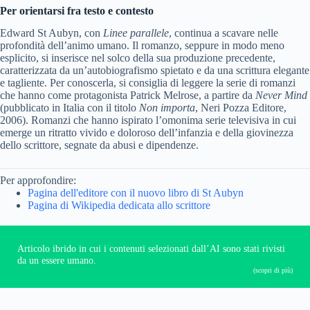
Per orientarsi fra testo e contesto
Edward St Aubyn, con
Linee parallele
, continua a scavare nelle
profondità dell’animo umano. Il romanzo, seppure in modo meno
esplicito, si inserisce nel solco della sua produzione precedente,
caratterizzata da un’autobiografismo spietato e da una scrittura elegante
e tagliente. Per conoscerla, si consiglia di leggere la serie di romanzi
che hanno come protagonista Patrick Melrose, a partire da
Never Mind
(pubblicato in Italia con il titolo
Non importa
, Neri Pozza Editore,
2006). Romanzi che hanno ispirato l’omonima serie televisiva in cui
emerge un ritratto vivido e doloroso dell’infanzia e della giovinezza
dello scrittore, segnate da abusi e dipendenze.
Per approfondire:
Pagina dell'editore con il nuovo libro di St Aubyn
Pagina di Wikipedia dedicata allo scrittore
Articolo ibrido in cui i contenuti selezionati dall’AI sono stati rivisti
da un essere umano.
(scopri di più)