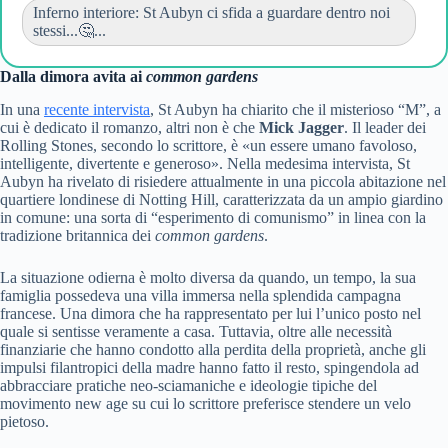
Inferno interiore: St Aubyn ci sfida a guardare dentro noi
stessi...🤔...
Dalla dimora avita ai
common gardens
In una
recente intervista
, St Aubyn ha chiarito che il misterioso “M”, a
cui è dedicato il romanzo, altri non è che
Mick Jagger
. Il leader dei
Rolling Stones, secondo lo scrittore, è «un essere umano favoloso,
intelligente, divertente e generoso». Nella medesima intervista, St
Aubyn ha rivelato di risiedere attualmente in una piccola abitazione nel
quartiere londinese di Notting Hill, caratterizzata da un ampio giardino
in comune: una sorta di “esperimento di comunismo” in linea con la
tradizione britannica dei
common gardens
.
La situazione odierna è molto diversa da quando, un tempo, la sua
famiglia possedeva una villa immersa nella splendida campagna
francese. Una dimora che ha rappresentato per lui l’unico posto nel
quale si sentisse veramente a casa. Tuttavia, oltre alle necessità
finanziarie che hanno condotto alla perdita della proprietà, anche gli
impulsi filantropici della madre hanno fatto il resto, spingendola ad
abbracciare pratiche neo-sciamaniche e ideologie tipiche del
movimento new age su cui lo scrittore preferisce stendere un velo
pietoso.