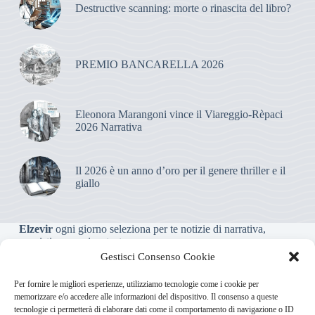
Destructive scanning: morte o rinascita del libro?
PREMIO BANCARELLA 2026
Eleonora Marangoni vince il Viareggio-Rèpaci
2026 Narrativa
Il 2026 è un anno d’oro per il genere thriller e il
giallo
Elzevir
ogni giorno seleziona per te notizie di narrativa,
saggistica, poesia e teatro.
Gestisci Consenso Cookie
Testata giornalistica online non iscritta al Tribunale, che non
Per fornire le migliori esperienze, utilizziamo tecnologie come i cookie per
riceve contributi o agevolazioni pubbliche ai sensi dell’art. 3-
memorizzare e/o accedere alle informazioni del dispositivo. Il consenso a queste
bis della legge 103/2012
tecnologie ci permetterà di elaborare dati come il comportamento di navigazione o ID