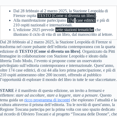
Dal 28 febbraio al 2 marzo 2025, la Stazione Leopolda di
Firenze ospita
TESTO [Come si diventa un libro]
.
Alla manifestazione partecipano
174
case editrici
e più di
210 ospiti nazionali e internazionali.
L’edizione 2025 prevede
sette stazioni tematiche
che
illustrano il ciclo di vita di un libro, dal manoscritto al lettore.
Dal 28 febbraio al 2 marzo 2025, la Stazione Leopolda di Firenze si
trasforma nel cuore pulsante dell’editoria contemporanea con la quarta
edizione di
TESTO [Come si diventa un libro]
. Organizzato da Pitti
Immagine in collaborazione con Stazione Leopolda e ideato dalla
libreria Todo Modo, l’evento si propone come un osservatorio
privilegiato sull’editoria contemporanea e internazionale. Quest’anno,
oltre 174 case editrici, di cui 44 alla loro prima partecipazione, e più di
210 ospiti animeranno oltre 200 incontri, offrendo al pubblico
l’opportunità di esplorare il mondo del libro in tutte le sue sfaccettature.
STARE
è il manifesto di questa edizione, un invito a fermarsi e
riflettere:
stare ad ascoltare, stare a leggere, stare a pensare
. Questo
tema guida un
ricco programma di incontri
che esplorano l’attualità e la
cultura attraverso il prisma dell’editoria. Tra le novità di quest’anno, la
Regione Toscana partecipa per la prima volta con uno spazio dedicato
al ricordo di Oliviero Toscani e al progetto “Toscana delle Donne”, che