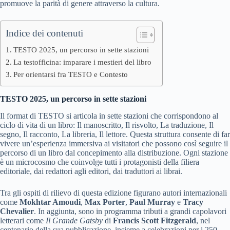
promuove la parità di genere attraverso la cultura.
Indice dei contenuti
TESTO 2025, un percorso in sette stazioni
La testofficina: imparare i mestieri del libro
Per orientarsi fra TESTO e Contesto
TESTO 2025, un percorso in sette stazioni
Il format di TESTO si articola in sette stazioni che corrispondono al
ciclo di vita di un libro: Il manoscritto, Il risvolto, La traduzione, Il
segno, Il racconto, La libreria, Il lettore. Questa struttura consente di far
vivere un’esperienza immersiva ai visitatori che possono così seguire il
percorso di un libro dal concepimento alla distribuzione. Ogni stazione
è un microcosmo che coinvolge tutti i protagonisti della filiera
editoriale, dai redattori agli editori, dai traduttori ai librai.
Tra gli ospiti di rilievo di questa edizione figurano autori internazionali
come
Mokhtar Amoudi
,
Max Porter
,
Paul Murray
e
Tracy
Chevalier
. In aggiunta, sono in programma tributi a grandi capolavori
letterari come
Il Grande Gatsby
di
Francis Scott Fitzgerald
, nel
centenario della sua pubblicazione, insieme a celebrazioni per i 250