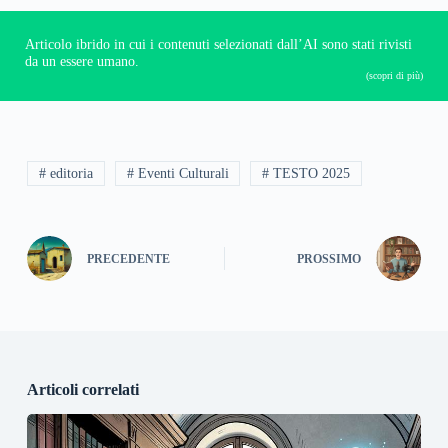
Articolo ibrido in cui i contenuti selezionati dall’AI sono stati rivisti
da un essere umano.
(scopri di più)
# editoria
# Eventi Culturali
# TESTO 2025
PRECEDENTE
PROSSIMO
Articoli correlati