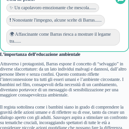
✨ Un capolavoro emozionante che mescola......
❗ Nonostante l'impegno, alcune scelte di Barras......
🌍 Affascinante come Barras riesca a mostrare il legame
tra......
L’importanza dell’educazione ambientale
Attraverso i protagonisti, Barras espone il concetto di “selvaggio” in
diverse sfaccettature: da un lato individui malvagi e dannosi, dall’altro
persone libere e senza confini. Questo contrasto riflette
l’interconnessione tra tutti gli esseri umani e l’ambiente circostante. I
bambini nel film, consapevoli della necessità di un cambiamento,
diventano portavoce di un messaggio di sensibilizzazione per una
maggiore consapevolezza ambientale.
Il regista sottolinea come i bambini siano in grado di comprendere la
gravità delle azioni umane e di riflettere su di esse, tanto da creare un
dialogo aperto con gli adulti.
Sauvages
aspira a stimolare un confronto
su tematiche cruciali, incoraggiando spettatori di tutte le età a
considerare piccole azioni quotidiane che possano fare la differenza.