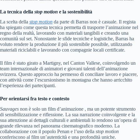
La tecnica della
stop
motion
e la sostenibilità
La scelta della
stop
motion
da parte di Barras non è casuale. Il regista
ha spiegato come questa tecnica permetta di trasporre l’animazione nel
regno della realtà, lavorando con materiali tangibili e creando una
comunità sul set. Nonostante le sfide tecniche e logistiche, Barras ha
voluto rendere la produzione il più sostenibile possibile, utilizzando
materiali riciclabili e lavorando con compagnie locali certificate.
Il film è stato girato a Martigny, nel Canton Vallese, coinvolgendo un
team internazionale di animatori e giovani talenti dell’animazione
svizzera. Questo approccio ha permesso di conciliare lavoro e piacere,
con attività come l’escursionismo in montagna che hanno arricchito
l’esperienza dei partecipanti.
Per orientarsi fra testo e contesto
Sauvages
non è solo un film d’animazione , ma un potente strumento
di sensibilizzazione e riflessione. La sua narrazione coinvolgente e la
sua attenzione ai dettagli culturali e ambientali lo rendono un’opera di
grande rilevanza nel panorama cinematografico moderno. La
collaborazione con il popolo Penan e l’uso della
stop
motion
conferiscono al film un’autenticità e una profondità uniche.