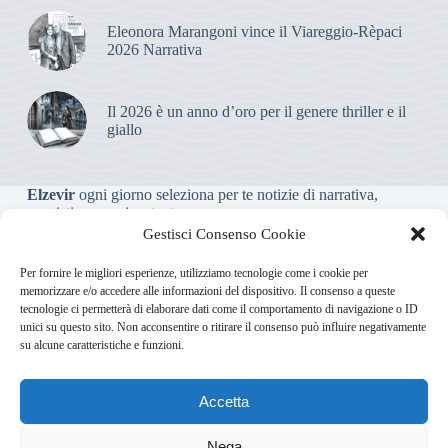
Eleonora Marangoni vince il Viareggio-Rèpaci
2026 Narrativa
Il 2026 è un anno d’oro per il genere thriller e il
giallo
Elzevir
ogni giorno seleziona per te notizie di narrativa,
saggistica, poesia e teatro.
Gestisci Consenso Cookie
Testata giornalistica online non iscritta al Tribunale, che non
Per fornire le migliori esperienze, utilizziamo tecnologie come i cookie per
riceve contributi o agevolazioni pubbliche ai sensi dell’art. 3-
memorizzare e/o accedere alle informazioni del dispositivo. Il consenso a queste
bis della legge 103/2012
tecnologie ci permetterà di elaborare dati come il comportamento di navigazione o ID
unici su questo sito. Non acconsentire o ritirare il consenso può influire negativamente
su alcune caratteristiche e funzioni.
Direttore responsabile
:
Carmelo Greco
Accetta
Via Usodimare 3 - 37138 Verona (VR)
info@elzevir.it
bullet-
network.com
Nega