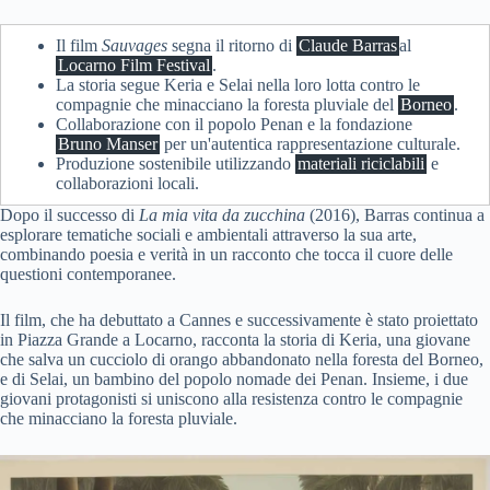
Il film
Sauvages
segna il ritorno di
Claude Barras
al
Locarno Film Festival
.
La storia segue Keria e Selai nella loro lotta contro le
compagnie che minacciano la foresta pluviale del
Borneo
.
Collaborazione con il popolo Penan e la fondazione
Bruno Manser
per un'autentica rappresentazione culturale.
Produzione sostenibile utilizzando
materiali riciclabili
e
collaborazioni locali.
Dopo il successo di
La mia vita da zucchina
(2016), Barras continua a
esplorare tematiche sociali e ambientali attraverso la sua arte,
combinando poesia e verità in un racconto che tocca il cuore delle
questioni contemporanee.
Il film, che ha debuttato a Cannes e successivamente è stato proiettato
in Piazza Grande a Locarno, racconta la storia di Keria, una giovane
che salva un cucciolo di orango abbandonato nella foresta del Borneo,
e di Selai, un bambino del popolo nomade dei Penan. Insieme, i due
giovani protagonisti si uniscono alla resistenza contro le compagnie
che minacciano la foresta pluviale.