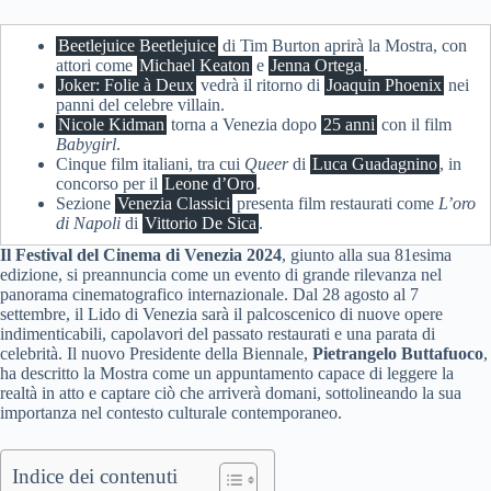
Beetlejuice Beetlejuice
di Tim Burton aprirà la Mostra, con
attori come
Michael Keaton
e
Jenna Ortega
.
Joker: Folie à Deux
vedrà il ritorno di
Joaquin Phoenix
nei
panni del celebre villain.
Nicole Kidman
torna a Venezia dopo
25 anni
con il film
Babygirl
.
Cinque film italiani, tra cui
Queer
di
Luca Guadagnino
, in
concorso per il
Leone d’Oro
.
Sezione
Venezia Classici
presenta film restaurati come
L’oro
di Napoli
di
Vittorio De Sica
.
Il Festival del Cinema di Venezia 2024
, giunto alla sua 81esima
edizione, si preannuncia come un evento di grande rilevanza nel
panorama cinematografico internazionale. Dal 28 agosto al 7
settembre, il Lido di Venezia sarà il palcoscenico di nuove opere
indimenticabili, capolavori del passato restaurati e una parata di
celebrità. Il nuovo Presidente della Biennale,
Pietrangelo Buttafuoco
,
ha descritto la Mostra come un appuntamento capace di leggere la
realtà in atto e captare ciò che arriverà domani, sottolineando la sua
importanza nel contesto culturale contemporaneo.
Indice dei contenuti