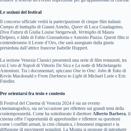
Le sezioni del festival
Il concorso ufficiale vedrà la partecipazione di cinque film italiani:
Campo di battaglia
di Gianni Amelio,
Queer
di Luca Guadagnino,
Diva Futura
di Giulia Louise Steigerwalt,
Vermiglio
di Maura
Delpero, e
Iddu
di Fabio Grassadonia e Antonio Piazza. Questi film si
contenderanno il Leone d’Oro, che sarà assegnato dalla giuria
presieduta dall’attrice francese Isabelle Huppert.
La sezione Venezia Classici presenterà una serie di film restaurati, tra
cui
L’oro di Napoli
di Vittorio De Sica e
La notte
di Michelangelo
Antonioni. Tra i documentari, spiccano
One to One: John & Yoko
di
Kevin Macdonald e
From Darkness to Light
di Michael Lurie e Eric
Friedler.
Per orientarsi fra testo e contesto
Il Festival del Cinema di Venezia 2024 è sia un evento
cinematografico, sia un’occasione per riflettere sui grandi temi della
contemporaneità. Come ha sottolineato il direttore
Alberto Barbera
, il
cinema offre l’opportunità di approfondire e riflettere su questioni
come i conflitti armati, la crisi climatica, i fenomeni migratori e la
diffusione di movimenti populisti. La Mostra si propone di introdurre