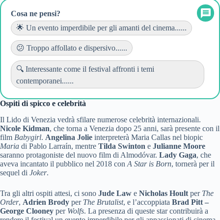
Cosa ne pensi?
🌟 Un evento imperdibile per gli amanti del cinema......
😕 Troppo affollato e dispersivo......
🔍 Interessante come il festival affronti i temi
contemporanei......
Ospiti di spicco e celebrità
Il Lido di Venezia vedrà sfilare numerose celebrità internazionali.
Nicole Kidman
, che torna a Venezia dopo 25 anni, sarà presente con il
film
Babygirl
.
Angelina Jolie
interpreterà Maria Callas nel biopic
Maria
di Pablo Larraín, mentre
Tilda Swinton
e
Julianne Moore
saranno protagoniste del nuovo film di Almodóvar.
Lady Gaga
, che
aveva incantato il pubblico nel 2018 con
A Star is Born
, tornerà per il
sequel di
Joker
.
Tra gli altri ospiti attesi, ci sono
Jude Law
e
Nicholas Hoult
per
The
Order
,
Adrien Brody
per
The Brutalist
, e l’accoppiata
Brad Pitt –
George Clooney
per
Wolfs
. La presenza di queste star contribuirà a
rendere il festival un evento imperdibile per gli appassionati di cinema.