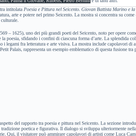
iano, Palma il Giovane, Rubens, Pietro Bernini
e di tanti altri.
ra intitolata
Poesia e Pittura nel Seicento. Giovan Battista Marino e l
eratura, arte e potere nel primo Seicento. La mostra si concentra su come
culturale.
569 – 1625), uno dei più grandi poeti del Seicento, noto per opere co
 e la poesia, sfidando i confini di ciascuna forma d’arte. La splendida co
 i legami fra letteratura e arte visiva. La mostra include capolavori di 
etit Palais, rappresenta un esempio emblematico di questa fusione tra p
spetto del rapporto tra poesia e pittura nel Seicento. La sezione introdu
tradizione poetica e figurativa. Il dialogo si sviluppa ulteriormente nel
e. Qui, il visitatore può ammirare capolavori di artisti come Luca Camb