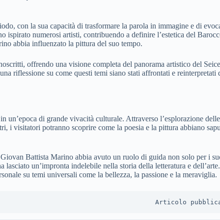
iodo, con la sua capacità di trasformare la parola in immagine e di evoc
no ispirato numerosi artisti, contribuendo a definire l’estetica del Baro
ino abbia influenzato la pittura del suo tempo.
scritti, offrendo una visione completa del panorama artistico del Seicen
 una riflessione su come questi temi siano stati affrontati e reinterpretat
n un’epoca di grande vivacità culturale. Attraverso l’esplorazione del
ri, i visitatori potranno scoprire come la poesia e la pittura abbiano sa
 Giovan Battista Marino abbia avuto un ruolo di guida non solo per i suo
 lasciato un’impronta indelebile nella storia della letteratura e dell’art
rsonale su temi universali come la bellezza, la passione e la meraviglia.
Articolo pubblic