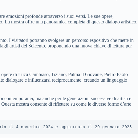
are emozioni profonde attraverso i suoi versi. Le sue opere,
cco. La mostra offre una panoramica completa di questo dialogo artistico,
to. I visitatori potranno svolgere un percorso espositivo che mette in
i dagli artisti del Seicento, proponendo una nuova chiave di lettura per
le opere di Luca Cambiaso, Tiziano, Palma il Giovane, Pietro Paolo
puto dialogare e influenzarsi reciprocamente, creando un linguaggio
i contemporanei, ma anche per le generazioni successive di artisti e
e. Questa mostra consente di riflettere su come le diverse forme d’arte
ato il 4 novembre 2024 e aggiornato il 29 gennaio 2025