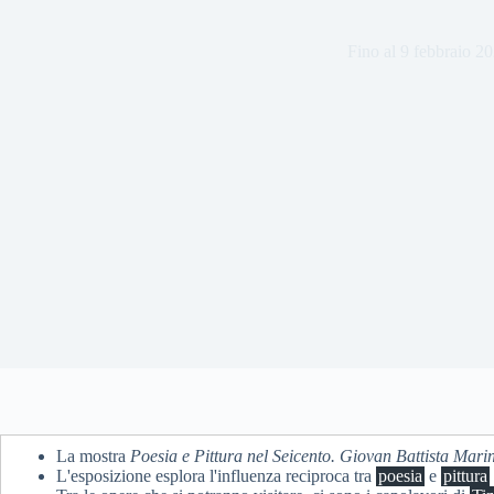
Fino al 9 febbraio 2
La mostra
Poesia e Pittura nel Seicento. Giovan Battista Mari
L'esposizione esplora l'influenza reciproca tra
poesia
e
pittura