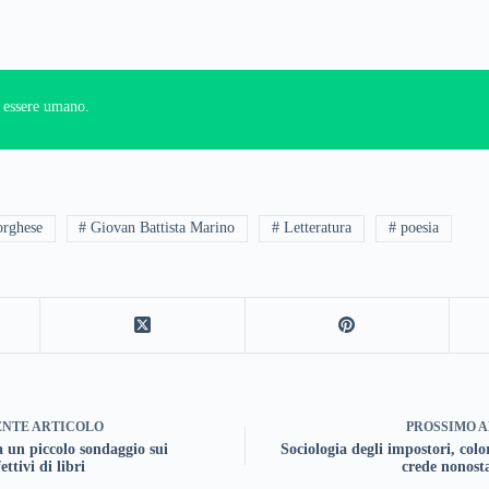
un essere umano.
orghese
# Giovan Battista Marino
# Letteratura
# poesia
ENTE
ARTICOLO
PROSSIMO
A
 un piccolo sondaggio sui
Sociologia degli impostori, color
fettivi di libri
crede nonost