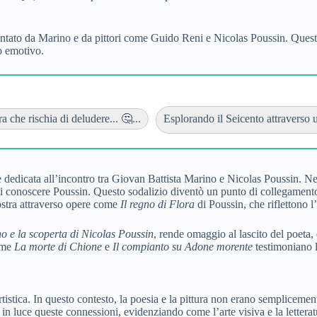
rontato da Marino e da pittori come Guido Reni e Nicolas Poussin. Questa
to emotivo.
 che rischia di deludere... 🤔...
Esplorando il Seicento attraverso u
dedicata all’incontro tra Giovan Battista Marino e Nicolas Poussin. Nel 
i conoscere Poussin. Questo sodalizio diventò un punto di collegamento t
mostra attraverso opere come
Il regno di Flora
di Poussin, che riflettono l
o e la scoperta di Nicolas Poussin
, rende omaggio al lascito del poeta
come
La morte di Chione
e
Il compianto su Adone morente
testimoniano l’
istica. In questo contesto, la poesia e la pittura non erano semplicemen
 luce queste connessioni, evidenziando come l’arte visiva e la letteratur