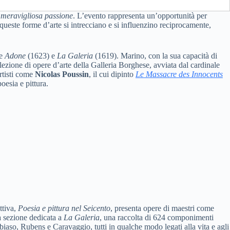
a meravigliosa passione
. L’evento rappresenta un’opportunità per
 queste forme d’arte si intrecciano e si influenzino reciprocamente,
me
Adone
(1623) e
La Galeria
(1619). Marino, con la sua capacità di
llezione di opere d’arte della Galleria Borghese, avviata dal cardinale
artisti come
Nicolas Poussin
, il cui dipinto
Le Massacre des Innocents
oesia e pittura.
ttiva,
Poesia e pittura nel Seicento
, presenta opere di maestri come
la sezione dedicata a
La Galeria
, una raccolta di 624 componimenti
iaso, Rubens e Caravaggio, tutti in qualche modo legati alla vita e agli