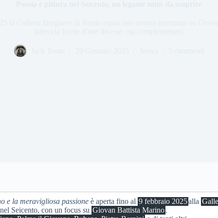
Poesia e pittura nel Seicento, un legame tutto da scoprire
025 la Galleria Borghese di Roma ospita una mostra incentrata su Giova
intreccia forme d'arte diverse, ma complementari.
Jack Tonto
29 Gennaio 2025
News
5 commenti
no e la meravigliosa passione
è aperta fino al
9 febbraio 2025
alla
Gall
nel Seicento, con un focus su
Giovan Battista Marino
.