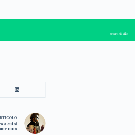
(scopri di più)
RTICOLO
o a cui si
ante tutto