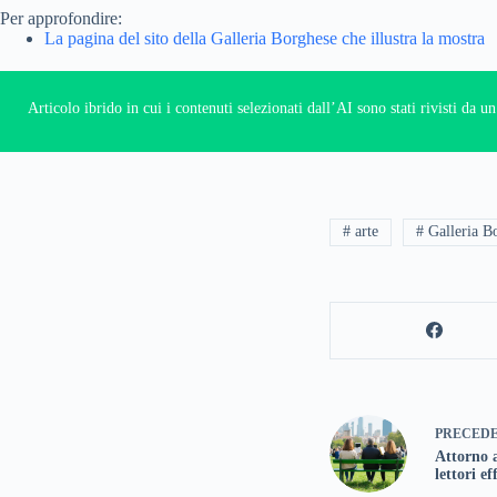
Per approfondire:
La pagina del sito della Galleria Borghese che illustra la mostra
Articolo ibrido in cui i contenuti selezionati dall’AI sono stati rivisti da 
# arte
# Galleria B
PRECED
Attorno a
lettori ef