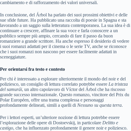
cambiamento e di rafforzamento dei valori universali.
In conclusione, del Árbol ha parlato dei suoi prossimi obiettivi e delle
sue sfide future. Ha pubblicato una raccolta di poesie in Spagna e sta
lavorando a un saggio sulla letteratura contemporanea. La sua idea è di
continuare a crescere, affinare la sua voce e farla conoscere a un
pubblico sempre più ampio, cercando di fare il passo da buon
romanziere a grande scrittore. Ha anche espresso il desiderio di vedere
i suoi romanzi adattati per il cinema o le serie TV, anche se riconosce
che i suoi romanzi non nascono per essere facilmente adattati in
sceneggiature.
Per orientarsi fra testo e contesto
Per chi è interessato a esplorare ulteriormente il mondo del noir e del
poliziesco, un consiglio di lettura correlato potrebbe essere
La tristeza
del samurái
, un altro capolavoro di Víctor del Árbol che ha riscosso
grande successo internazionale. Questo romanzo, vincitore del Prix du
Polar Européen, offre una trama complessa e personaggi
profondamente delineati, simili a quelli di
Nessuno su questa terra
.
Per i lettori esperti, un’ulteriore nozione di lettura potrebbe essere
l’esplorazione delle opere di Dostoevskij, in particolare
Delitto e
castigo
, che ha influenzato profondamente il genere noir e poliziesco.