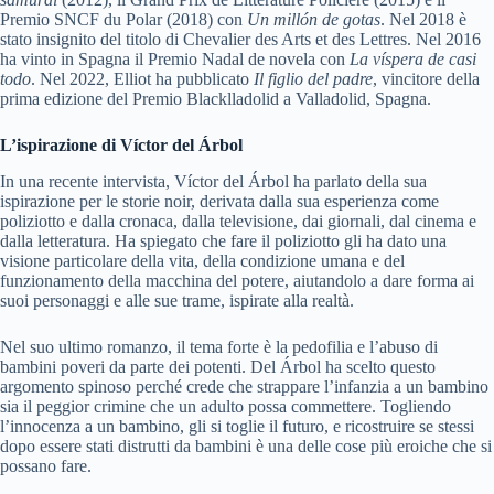
Premio SNCF du Polar (2018) con
Un millón de gotas
. Nel 2018 è
stato insignito del titolo di Chevalier des Arts et des Lettres. Nel 2016
ha vinto in Spagna il Premio Nadal de novela con
La víspera de casi
todo
. Nel 2022, Elliot ha pubblicato
Il figlio del padre
, vincitore della
prima edizione del Premio Blacklladolid a Valladolid, Spagna.
L’ispirazione di Víctor del Árbol
In una recente intervista, Víctor del Árbol ha parlato della sua
ispirazione per le storie noir, derivata dalla sua esperienza come
poliziotto e dalla cronaca, dalla televisione, dai giornali, dal cinema e
dalla letteratura. Ha spiegato che fare il poliziotto gli ha dato una
visione particolare della vita, della condizione umana e del
funzionamento della macchina del potere, aiutandolo a dare forma ai
suoi personaggi e alle sue trame, ispirate alla realtà.
Nel suo ultimo romanzo, il tema forte è la pedofilia e l’abuso di
bambini poveri da parte dei potenti. Del Árbol ha scelto questo
argomento spinoso perché crede che strappare l’infanzia a un bambino
sia il peggior crimine che un adulto possa commettere. Togliendo
l’innocenza a un bambino, gli si toglie il futuro, e ricostruire se stessi
dopo essere stati distrutti da bambini è una delle cose più eroiche che si
possano fare.