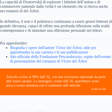
La capacità di Dostoevskij di esplorare i labirinti dell’anima e di
commuovere partendo dalla verità è un elemento che si ritrova anche
nei romanzi di del Árbol.
In definitiva, il noir e il poliziesco continuano a essere generi letterari di
grande rilevanza, capaci di offrire una profonda riflessione sulla realtà
contemporanea e di stimolare una riflessione personale nei lettori.
Per approfondire:
Biografia e opere dell'autore Víctor del Árbol, utile per
approfondire la sua carriera e le sue pubblicazioni
Sito ufficiale della Fondazione Pescarabruzzo, ospite dell'evento
di presentazione del romanzo di Víctor del Árbol
Articolo scritto al 99% dall’AI, con una correzione opzionale da parte
dell’essere umano. Le immagini, create dall’AI, potrebbero avere
poca o scarsa attinenza con il contenuto dall’articolo.
(scopri di più)