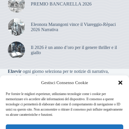
PREMIO BANCARELLA 2026
Eleonora Marangoni vince il Viareggio-Rèpaci
2026 Narrativa
Il 2026 è un anno d’oro per il genere thriller e il
giallo
Elzevir
ogni giorno seleziona per te notizie di narrativa,
saggistica, poesia e teatro.
Gestisci Consenso Cookie
Testata giornalistica online non iscritta al Tribunale, che non
Per fornire le migliori esperienze, utilizziamo tecnologie come i cookie per
riceve contributi o agevolazioni pubbliche ai sensi dell’art. 3-
memorizzare e/o accedere alle informazioni del dispositivo. Il consenso a queste
bis della legge 103/2012
tecnologie ci permetterà di elaborare dati come il comportamento di navigazione o ID
unici su questo sito. Non acconsentire o ritirare il consenso può influire negativamente
su alcune caratteristiche e funzioni.
Direttore responsabile
:
Carmelo Greco