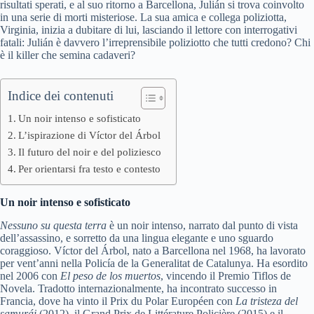
risultati sperati, e al suo ritorno a Barcellona, Julián si trova coinvolto
in una serie di morti misteriose. La sua amica e collega poliziotta,
Virginia, inizia a dubitare di lui, lasciando il lettore con interrogativi
fatali: Julián è davvero l’irreprensibile poliziotto che tutti credono? Chi
è il killer che semina cadaveri?
Indice dei contenuti
Un noir intenso e sofisticato
L’ispirazione di Víctor del Árbol
Il futuro del noir e del poliziesco
Per orientarsi fra testo e contesto
Un noir intenso e sofisticato
Nessuno su questa terra
è un noir intenso, narrato dal punto di vista
dell’assassino, e sorretto da una lingua elegante e uno sguardo
coraggioso. Víctor del Árbol, nato a Barcellona nel 1968, ha lavorato
per vent’anni nella Policía de la Generalitat de Catalunya. Ha esordito
nel 2006 con
El peso de los muertos
, vincendo il Premio Tiflos de
Novela. Tradotto internazionalmente, ha incontrato successo in
Francia, dove ha vinto il Prix du Polar Européen con
La tristeza del
samurái
(2012), il Grand Prix de Littérature Policière (2015) e il