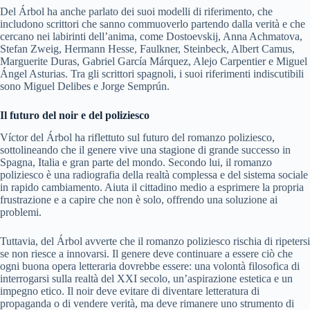
Del Árbol ha anche parlato dei suoi modelli di riferimento, che
includono scrittori che sanno commuoverlo partendo dalla verità e che
cercano nei labirinti dell’anima, come Dostoevskij, Anna Achmatova,
Stefan Zweig, Hermann Hesse, Faulkner, Steinbeck, Albert Camus,
Marguerite Duras, Gabriel García Márquez, Alejo Carpentier e Miguel
Ángel Asturias. Tra gli scrittori spagnoli, i suoi riferimenti indiscutibili
sono Miguel Delibes e Jorge Semprún.
Il futuro del noir e del poliziesco
Víctor del Árbol ha riflettuto sul futuro del romanzo poliziesco,
sottolineando che il genere vive una stagione di grande successo in
Spagna, Italia e gran parte del mondo. Secondo lui, il romanzo
poliziesco è una radiografia della realtà complessa e del sistema sociale
in rapido cambiamento. Aiuta il cittadino medio a esprimere la propria
frustrazione e a capire che non è solo, offrendo una soluzione ai
problemi.
Tuttavia, del Árbol avverte che il romanzo poliziesco rischia di ripetersi
se non riesce a innovarsi. Il genere deve continuare a essere ciò che
ogni buona opera letteraria dovrebbe essere: una volontà filosofica di
interrogarsi sulla realtà del XXI secolo, un’aspirazione estetica e un
impegno etico. Il noir deve evitare di diventare letteratura di
propaganda o di vendere verità, ma deve rimanere uno strumento di