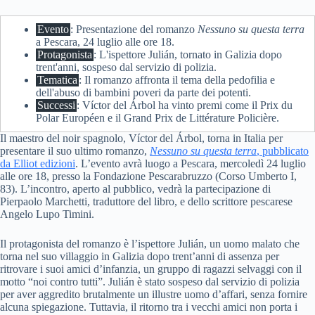
Evento
: Presentazione del romanzo
Nessuno su questa terra
a Pescara, 24 luglio alle ore 18.
Protagonista
: L'ispettore Julián, tornato in Galizia dopo
trent'anni, sospeso dal servizio di polizia.
Tematica
: Il romanzo affronta il tema della pedofilia e
dell'abuso di bambini poveri da parte dei potenti.
Successi
: Víctor del Árbol ha vinto premi come il Prix du
Polar Européen e il Grand Prix de Littérature Policière.
Il maestro del noir spagnolo, Víctor del Árbol, torna in Italia per
presentare il suo ultimo romanzo,
Nessuno su questa terra
, pubblicato
da Elliot edizioni
. L’evento avrà luogo a Pescara, mercoledì 24 luglio
alle ore 18, presso la Fondazione Pescarabruzzo (Corso Umberto I,
83). L’incontro, aperto al pubblico, vedrà la partecipazione di
Pierpaolo Marchetti, traduttore del libro, e dello scrittore pescarese
Angelo Lupo Timini.
Il protagonista del romanzo è l’ispettore Julián, un uomo malato che
torna nel suo villaggio in Galizia dopo trent’anni di assenza per
ritrovare i suoi amici d’infanzia, un gruppo di ragazzi selvaggi con il
motto “noi contro tutti”. Julián è stato sospeso dal servizio di polizia
per aver aggredito brutalmente un illustre uomo d’affari, senza fornire
alcuna spiegazione. Tuttavia, il ritorno tra i vecchi amici non porta i