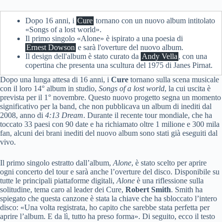
Dopo 16 anni, i
Cure
tornano con un nuovo album intitolato
«Songs of a lost world».
Il primo singolo «Alone» è ispirato a una poesia di
Ernest Dowson
e sarà l'overture del nuovo album.
Il design dell'album è stato curato da
Andy Vella
, con una
copertina che presenta una scultura del 1975 di Janes Pirnat.
Dopo una lunga attesa di 16 anni, i
Cure
tornano sulla scena musicale
con il loro 14° album in studio,
Songs of a lost world
, la cui uscita è
prevista per il 1° novembre. Questo nuovo progetto segna un momento
significativo per la band, che non pubblicava un album di inediti dal
2008, anno di
4:13 Dream
. Durante il recente tour mondiale, che ha
toccato 33 paesi con 90 date e ha richiamato oltre 1 milione e 300 mila
fan, alcuni dei brani inediti del nuovo album sono stati già eseguiti dal
vivo.
Il primo singolo estratto dall’album,
Alone
, è stato scelto per aprire
ogni concerto del tour e sarà anche l’overture del disco. Disponibile su
tutte le principali piattaforme digitali,
Alone
è una riflessione sulla
solitudine, tema caro al leader dei Cure,
Robert Smith
. Smith ha
spiegato che questa canzone è stata la chiave che ha sbloccato l’intero
disco: «Una volta registrata, ho capito che sarebbe stata perfetta per
aprire l’album. E da lì, tutto ha preso forma». Di seguito, ecco il testo