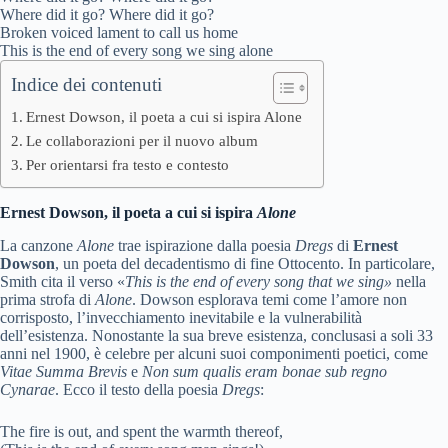
Where did it go? Where did it go?
Broken voiced lament to call us home
This is the end of every song we sing alone
Indice dei contenuti
Ernest Dowson, il poeta a cui si ispira Alone
Le collaborazioni per il nuovo album
Per orientarsi fra testo e contesto
Ernest Dowson, il poeta a cui si ispira
Alone
La canzone
Alone
trae ispirazione dalla poesia
Dregs
di
Ernest
Dowson
, un poeta del decadentismo di fine Ottocento. In particolare,
Smith cita il verso «
This is the end of every song that we sing»
nella
prima strofa di
Alone
. Dowson esplorava temi come l’amore non
corrisposto, l’invecchiamento inevitabile e la vulnerabilità
dell’esistenza. Nonostante la sua breve esistenza, conclusasi a soli 33
anni nel 1900, è celebre per alcuni suoi componimenti poetici, come
Vitae Summa Brevis
e
Non sum qualis eram bonae sub regno
Cynarae
. Ecco il testo della poesia
Dregs
:
The fire is out, and spent the warmth thereof,