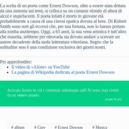
La scelta di un poeta come Ernest Dowson, oltre a essere stata dettata
da una sintonia sui temi, si colloca su un comune sfondo di abusi di
alcol e stupefacenti. Il poeta infatti è morto in giovane età
probabilmente a causa di una cirrosi epatica dovuta al bere. Di Robert
Smith sono noti gli eccessi che, per sua fortuna, non lo hanno portato
alla tomba anzitempo. Oggi, a 65 anni, la sua vena artistica è tutt’altro
che esaurita, sebbene per ritrovarla sia dovuto andare a scovare un
autore decadente della tarda letteratura vittoriana. Segno che la
solitudine non è una condizione esclusiva dei giorni nostri.
Per approfondire:
Il video di «Alone» su YouTube
La pagina di Wikipedia dedicata al poeta Ernest Dowson
Articolo ibrido in cui i contenuti selezionati dall’AI sono stati rivisti
da un essere umano.
(scopri di più)
# album
# Cure
# Ernest Dowson
# Musica