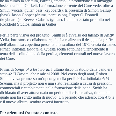
ne ha curato la scrittura, l’arrangiamento, la produzione e il mixaggio
insieme a Paul Corkett. La formazione corrente dei Cure vede, oltre a
Smith (vocals, guitar, bass, keyboards), la presenza di Simon Gallup
(bass), Jason Cooper (drums, percussion), Roger O’Donnell
(keyboards) e Reeves Gabrels (guitar). L’album è stato prodotto nei
Rockfield Studios, situati in Galles.
Per la parte visiva del progetto, Smith si è avvalso del talento di
Andy
Vella
, loro storico collaboratore, che ha realizzato il design e la grafica
dell’album. La copertina presenta una scultura del 1975 creata da Janes
Pirnat, intitolata
Bagatelle
. Questa scelta sottolinea ulteriormente il
tema della solitudine e della perdita, elementi centrali nel nuovo lavoro
dei Cure.
Prima di
Songs of a lost world
, l’ultimo disco in studio della band era
stato
4:13 Dream
, che risale al 2008. Nel corso degli anni, Robert
Smith aveva promesso un’opera gemella per il 2014, intitolata
4:14
Scream
, ma il progetto non è mai stato realizzato a causa di pressioni
commerciali e cambiamenti nella formazione della band. Smith ha
dichiarato di aver attraversato un periodo di crisi creativa, durante il
quale non ha scritto nulla di nuovo. Un periodo che adesso, con
Alone
e il nuovo album, sembra essersi interrotto.
Per orientarsi fra testo e contesto