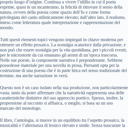
proprio luogo d’origine. Continua a vivere l’idillio in cui il poeta
esprime, quasi in un incantesimo, la felicità di ritrovare il senso della
natura, ovvero della poesia come spazio dell’Io e come forma
privilegiata del canto stilisticamente elevato; dall’altro lato, il realismo,
inteso come letteratura quale interpretazione e rappresentazione del
mondo.
Tutti questi elementi topici vengono impiegati in chiave moderna per
ottenere un effetto prosaico. La nostalgia scaturisce dalla privazione, e
non può che essere nostalgia per la vita quotidiana, per i piccoli eventi,
per le microstorie da cui emanano gli aromi di un’epoca trascorsa.
Nelle sue poesie, la componente narrativa è preponderante. Sebbene
possedesse materiale per una novella in prosa, Piersanti opta per la
costruzione di una poesia che è in parte lirica nel senso tradizionale del
termine, ma anche narrazione in versi.
Questo non è un caso isolato nella sua produzione, non particolarmente
vasta, tanto da poter affermare che la narratività rappresenta una delle
caratteristiche distintive del suo approccio poetico. Spesso, inoltre, la
propensione al racconto si affianca, o meglio, si basa su un uso
marcato del monologo.
Il libro, l’antologia, si muove in un equilibrio tra l’aspetto prosaico, la
musicalità e l’alternanza di lessico elevato e umile. Senza trascurare la