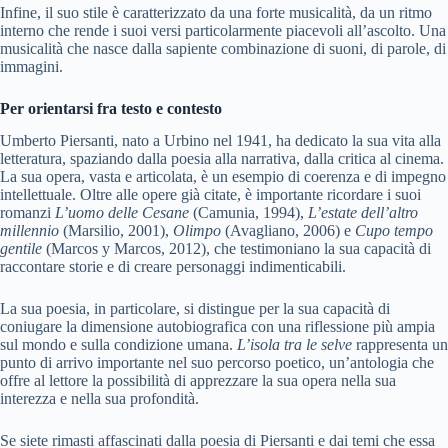
Infine, il suo stile è caratterizzato da una forte musicalità, da un ritmo
interno che rende i suoi versi particolarmente piacevoli all’ascolto. Una
musicalità che nasce dalla sapiente combinazione di suoni, di parole, di
immagini.
Per orientarsi fra testo e contesto
Umberto Piersanti, nato a Urbino nel 1941, ha dedicato la sua vita alla
letteratura, spaziando dalla poesia alla narrativa, dalla critica al cinema.
La sua opera, vasta e articolata, è un esempio di coerenza e di impegno
intellettuale. Oltre alle opere già citate, è importante ricordare i suoi
romanzi
L’uomo delle Cesane
(Camunia, 1994),
L’estate dell’altro
millennio
(Marsilio, 2001),
Olimpo
(Avagliano, 2006) e
Cupo tempo
gentile
(Marcos y Marcos, 2012), che testimoniano la sua capacità di
raccontare storie e di creare personaggi indimenticabili.
La sua poesia, in particolare, si distingue per la sua capacità di
coniugare la dimensione autobiografica con una riflessione più ampia
sul mondo e sulla condizione umana.
L’isola tra le selve
rappresenta un
punto di arrivo importante nel suo percorso poetico, un’antologia che
offre al lettore la possibilità di apprezzare la sua opera nella sua
interezza e nella sua profondità.
Se siete rimasti affascinati dalla poesia di Piersanti e dai temi che essa