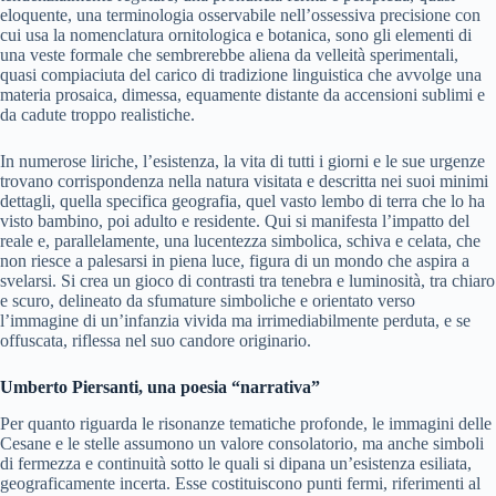
eloquente, una terminologia osservabile nell’ossessiva precisione con
cui usa la nomenclatura ornitologica e botanica, sono gli elementi di
una veste formale che sembrerebbe aliena da velleità sperimentali,
quasi compiaciuta del carico di tradizione linguistica che avvolge una
materia prosaica, dimessa, equamente distante da accensioni sublimi e
da cadute troppo realistiche.
In numerose liriche, l’esistenza, la vita di tutti i giorni e le sue urgenze
trovano corrispondenza nella natura visitata e descritta nei suoi minimi
dettagli, quella specifica geografia, quel vasto lembo di terra che lo ha
visto bambino, poi adulto e residente. Qui si manifesta l’impatto del
reale e, parallelamente, una lucentezza simbolica, schiva e celata, che
non riesce a palesarsi in piena luce, figura di un mondo che aspira a
svelarsi. Si crea un gioco di contrasti tra tenebra e luminosità, tra chiaro
e scuro, delineato da sfumature simboliche e orientato verso
l’immagine di un’infanzia vivida ma irrimediabilmente perduta, e se
offuscata, riflessa nel suo candore originario.
Umberto Piersanti, una poesia “narrativa”
Per quanto riguarda le risonanze tematiche profonde, le immagini delle
Cesane e le stelle assumono un valore consolatorio, ma anche simboli
di fermezza e continuità sotto le quali si dipana un’esistenza esiliata,
geograficamente incerta. Esse costituiscono punti fermi, riferimenti al