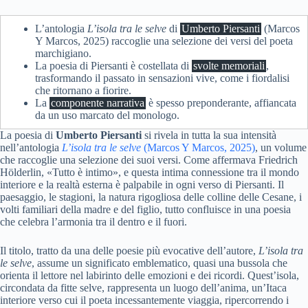
L’antologia
L’isola tra le selve
di
Umberto Piersanti
(Marcos
Y Marcos, 2025) raccoglie una selezione dei versi del poeta
marchigiano.
La poesia di Piersanti è costellata di
svolte memoriali
,
trasformando il passato in sensazioni vive, come i fiordalisi
che ritornano a fiorire.
La
componente narrativa
è spesso preponderante, affiancata
da un uso marcato del monologo.
La poesia di
Umberto Piersanti
si rivela in tutta la sua intensità
nell’antologia
L’isola tra le selve
(Marcos Y Marcos, 2025)
, un volume
che raccoglie una selezione dei suoi versi. Come affermava Friedrich
Hölderlin,
«
Tutto è intimo», e questa intima connessione tra il mondo
interiore e la realtà esterna è palpabile in ogni verso di Piersanti. Il
paesaggio, le stagioni, la natura rigogliosa delle colline delle Cesane, i
volti familiari della madre e del figlio, tutto confluisce in una poesia
che celebra l’armonia tra il dentro e il fuori.
Il titolo, tratto da una delle poesie più evocative dell’autore,
L’isola tra
le selve
, assume un significato emblematico, quasi una bussola che
orienta il lettore nel labirinto delle emozioni e dei ricordi. Quest’isola,
circondata da fitte selve, rappresenta un luogo dell’anima, un’Itaca
interiore verso cui il poeta incessantemente viaggia, ripercorrendo i