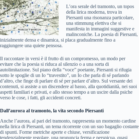
L’ora serale del tramonto, un topos
della lirica moderna, trova in
Piersanti una risonanza particolare,
una stimmung elettiva che si
manifesta in immagini suggestive e
malinconiche. La poesia di Piersanti,
inizialmente densa e dinamica, si placa gradualmente fino a
raggiungere una quiete pensosa.
Il raccontare in versi è il frutto di un compromesso, un modo per
evitare che la poesia si riduca al silenzio o a una sorta di
autolimitazione. Sul piano della “voce” poetante, Piersanti si rifugia
sotto le spoglie di un Io “travestito”, un Io che parla di sé parlando
d’altro, che finge di parlare di sé per parlare d’altro. Sul versante dei
contenuti, si assiste a un discendere al basso, alla quotidianità, nei suoi
aspetti familiari e privati, e allo stesso tempo a un uscire dalla psiche
verso le cose, i fatti, gli accidenti concreti.
Dall’aurora al tramonto, la vita secondo Piersanti
Anche l’aurora, al pari del tramonto, rappresenta un momento cardine
nella lirica di Piersanti, un tema ricorrente con un suo bagaglio costante
di spunti. Forme metriche aperte e chiuse, versificazione
tendenzialmente regolare, una pronuncia ferma e perspicua, quasi