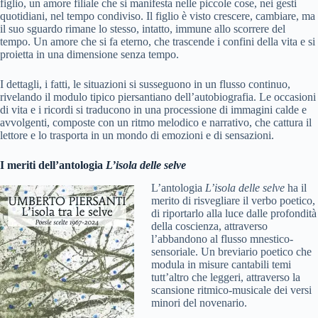
figlio, un amore filiale che si manifesta nelle piccole cose, nei gesti
quotidiani, nel tempo condiviso. Il figlio è visto crescere, cambiare, ma
il suo sguardo rimane lo stesso, intatto, immune allo scorrere del
tempo. Un amore che si fa eterno, che trascende i confini della vita e si
proietta in una dimensione senza tempo.
I dettagli, i fatti, le situazioni si susseguono in un flusso continuo,
rivelando il modulo tipico piersantiano dell’autobiografia. Le occasioni
di vita e i ricordi si traducono in una processione di immagini calde e
avvolgenti, composte con un ritmo melodico e narrativo, che cattura il
lettore e lo trasporta in un mondo di emozioni e di sensazioni.
I meriti dell’antologia
L’isola delle selve
L’antologia
L’isola delle selve
ha il
merito di risvegliare il verbo poetico,
di riportarlo alla luce dalle profondità
della coscienza, attraverso
l’abbandono al flusso mnestico-
sensoriale. Un breviario poetico che
modula in misure cantabili temi
tutt’altro che leggeri, attraverso la
scansione ritmico-musicale dei versi
minori del novenario.