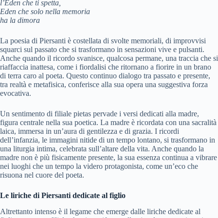
l’Eden che ti spetta,
Eden che solo nella memoria
ha la dimora
La poesia di Piersanti è costellata di svolte memoriali, di improvvisi
squarci sul passato che si trasformano in sensazioni vive e pulsanti.
Anche quando il ricordo svanisce, qualcosa permane, una traccia che si
riaffaccia inattesa, come i fiordalisi che ritornano a fiorire in un brano
di terra caro al poeta. Questo continuo dialogo tra passato e presente,
tra realtà e metafisica, conferisce alla sua opera una suggestiva forza
evocativa.
Un sentimento di filiale pietas pervade i versi dedicati alla madre,
figura centrale nella sua poetica. La madre è ricordata con una sacralità
laica, immersa in un’aura di gentilezza e di grazia. I ricordi
dell’infanzia, le immagini nitide di un tempo lontano, si trasformano in
una liturgia intima, celebrata sull’altare della vita. Anche quando la
madre non è più fisicamente presente, la sua essenza continua a vibrare
nei luoghi che un tempo la videro protagonista, come un’eco che
risuona nel cuore del poeta.
Le liriche di Piersanti dedicate al figlio
Altrettanto intenso è il legame che emerge dalle liriche dedicate al