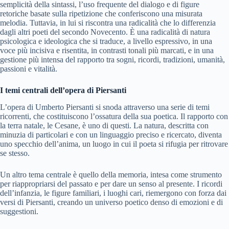
semplicità della sintassi, l’uso frequente del dialogo e di figure
retoriche basate sulla ripetizione che conferiscono una misurata
melodia. Tuttavia, in lui si riscontra una radicalità che lo differenzia
dagli altri poeti del secondo Novecento. È una radicalità di natura
psicologica e ideologica che si traduce, a livello espressivo, in una
voce più incisiva e risentita, in contrasti tonali più marcati, e in una
gestione più intensa del rapporto tra sogni, ricordi, tradizioni, umanità,
passioni e vitalità.
I temi centrali dell’opera di Piersanti
L’opera di Umberto Piersanti si snoda attraverso una serie di temi
ricorrenti, che costituiscono l’ossatura della sua poetica. Il rapporto con
la terra natale, le Cesane, è uno di questi. La natura, descritta con
minuzia di particolari e con un linguaggio preciso e ricercato, diventa
uno specchio dell’anima, un luogo in cui il poeta si rifugia per ritrovare
se stesso.
Un altro tema centrale è quello della memoria, intesa come strumento
per riappropriarsi del passato e per dare un senso al presente. I ricordi
dell’infanzia, le figure familiari, i luoghi cari, riemergono con forza dai
versi di Piersanti, creando un universo poetico denso di emozioni e di
suggestioni.