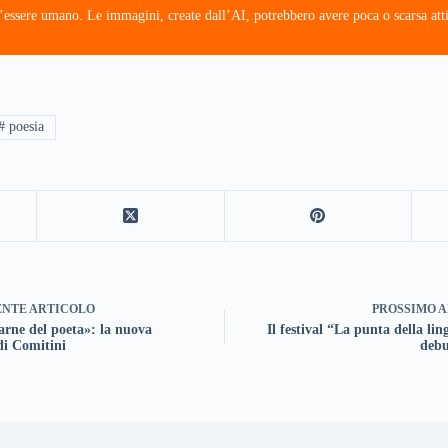
’essere umano. Le immagini, create dall’AI, potrebbero avere poca o scarsa atti
# poesia
ENTE
ARTICOLO
PROSSIMO
A
arne del poeta»: la nuova
Il festival “La punta della li
di Comitini
debu