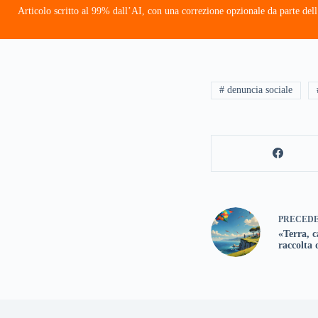
Articolo scritto al 99% dall’AI, con una correzione opzionale da parte dell
# denuncia sociale
PRECED
«Terra, c
raccolta 