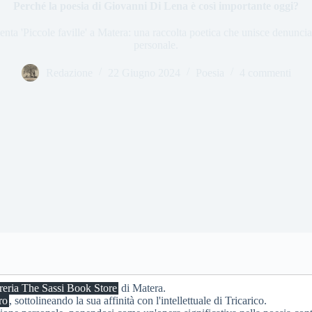
Perché la poesia di Giovanni Di Lena è così importante oggi?
ta 'Piccole faville' a Matera: una raccolta poetica che unisce denuncia
personale.
Redazione
22 Giugno 2024
Poesia
4 commenti
reria The Sassi Book Store
di Matera.
ro
, sottolineando la sua affinità con l'intellettuale di Tricarico.