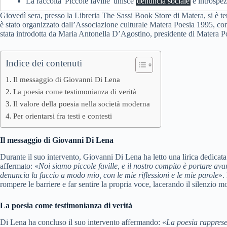
La raccolta 'Piccole faville' unisce
denuncia sociale
e introspez
Giovedì sera, presso la Libreria The Sassi Book Store di Matera, si è te
è stato organizzato dall’Associazione culturale Matera Poesia 1995, con
stata introdotta da Maria Antonella D’Agostino, presidente di Matera P
Indice dei contenuti
Il messaggio di Giovanni Di Lena
La poesia come testimonianza di verità
Il valore della poesia nella società moderna
Per orientarsi fra testi e contesti
Il messaggio di Giovanni Di Lena
Durante il suo intervento, Giovanni Di Lena ha letto una lirica dedicata 
affermato: «
Noi siamo piccole faville, e il nostro compito è portare ava
denuncia la faccio a modo mio, con le mie riflessioni e le mie parole
».
rompere le barriere e far sentire la propria voce, lacerando il silenzio m
La poesia come testimonianza di verità
Di Lena ha concluso il suo intervento affermando: «
La poesia rapprese