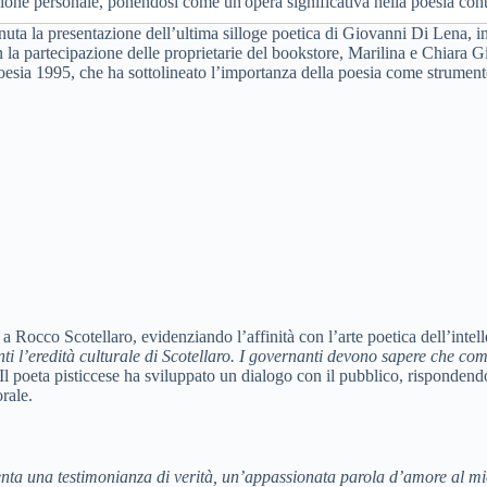
ione personale, ponendosi come un'opera significativa nella poesia co
nuta la presentazione dell’ultima silloge poetica di Giovanni Di Lena, in
 la partecipazione delle proprietarie del bookstore, Marilina e Chiara G
oesia 1995, che ha sottolineato l’importanza della poesia come strument
a Rocco Scotellaro, evidenziando l’affinità con l’arte poetica dell’intell
nti l’eredità culturale di Scotellaro. I governanti devono sapere che co
 Il poeta pisticcese ha sviluppato un dialogo con il pubblico, rispondendo 
orale.
nta una testimonianza di verità, un’appassionata parola d’amore al mio 