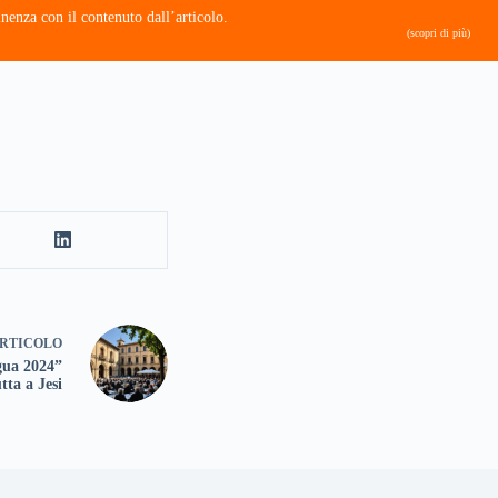
nenza con il contenuto dall’articolo.
(scopri di più)
RTICOLO
ngua 2024”
tta a Jesi