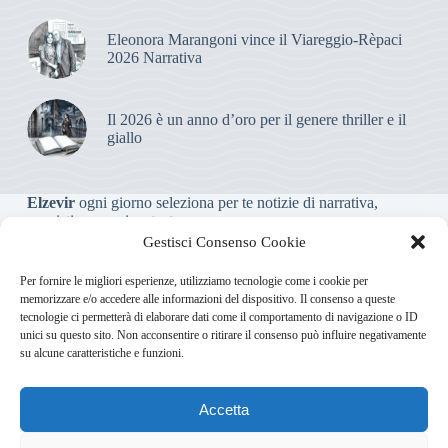
Eleonora Marangoni vince il Viareggio-Rèpaci
2026 Narrativa
Il 2026 è un anno d’oro per il genere thriller e il
giallo
Elzevir
ogni giorno seleziona per te notizie di narrativa,
saggistica, poesia e teatro.
Gestisci Consenso Cookie
Testata giornalistica online non iscritta al Tribunale, che non
Per fornire le migliori esperienze, utilizziamo tecnologie come i cookie per
riceve contributi o agevolazioni pubbliche ai sensi dell’art. 3-
memorizzare e/o accedere alle informazioni del dispositivo. Il consenso a queste
bis della legge 103/2012
tecnologie ci permetterà di elaborare dati come il comportamento di navigazione o ID
unici su questo sito. Non acconsentire o ritirare il consenso può influire negativamente
su alcune caratteristiche e funzioni.
Direttore responsabile
:
Carmelo Greco
Accetta
Via Usodimare 3 - 37138 Verona (VR)
info@elzevir.it
bullet-