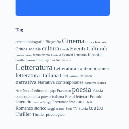
Tag
Cinema
arte
Biografia
autobiografia
Critica letteraria
cultura
Eventi Culturali
Critica sociale
Eventi
filosofia
femminismo
Festival Letterario
fantascienza
Festival
Giallo
Intelligenza Artificiale
horror
Letteratura
Letteratura contemporanea
letteratura italiana
Libri
Musica
mistero
narrativa
Narrativa contemporanea
narrativa storica
poesia
Novità editoriali
Poesia
papa Francesco
Noir
Premio
Premi letterari
contemporanea
poesia italiana
letterario
romanzo
Recensione libro
Premio Strega
teatro
Romanzo storico
Storia
saggi
saggio
Serie TV
Thriller
Thriller psicologico