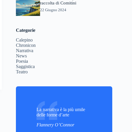
raccolta di Comitini
22 Giugno 2024
Categorie
Calepino
Chronicon
Narrativa
News
Poesia
Saggistica
Teatro
La narrativa è la più umile
delle forme d’arte
Flannery O’Connor