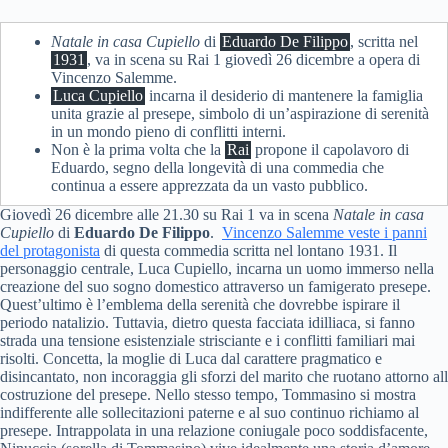
Natale in casa Cupiello
di
Eduardo De Filippo
, scritta nel
1931
, va in scena su Rai 1 giovedì 26 dicembre a opera di
Vincenzo Salemme.
Luca Cupiello
incarna il desiderio di mantenere la famiglia
unita grazie al presepe, simbolo di un’aspirazione di serenità
in un mondo pieno di conflitti interni.
Non è la prima volta che la
Rai
propone il capolavoro di
Eduardo, segno della longevità di una commedia che
continua a essere apprezzata da un vasto pubblico.
Giovedì 26 dicembre alle 21.30 su Rai 1 va in scena
Natale in casa
Cupiello
di
Eduardo De Filippo
.
Vincenzo Salemme veste i panni
del protagonista
di questa commedia scritta nel lontano 1931. Il
personaggio centrale, Luca Cupiello, incarna un uomo immerso nella
creazione del suo sogno domestico attraverso un famigerato presepe.
Quest’ultimo è l’emblema della serenità che dovrebbe ispirare il
periodo natalizio. Tuttavia, dietro questa facciata idilliaca, si fanno
strada una tensione esistenziale strisciante e i conflitti familiari mai
risolti. Concetta, la moglie di Luca dal carattere pragmatico e
disincantato, non incoraggia gli sforzi del marito che ruotano attorno all
costruzione del presepe. Nello stesso tempo, Tommasino si mostra
indifferente alle sollecitazioni paterne e al suo continuo richiamo al
presepe. Intrappolata in una relazione coniugale poco soddisfacente,