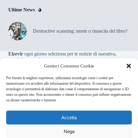
Ultime News
Destructive scanning: morte o rinascita del libro?
Elzevir
ogni giorno seleziona per te notizie di narrativa,
saggistica, poesia e teatro.
Gestisci Consenso Cookie
Testata giornalistica online non iscritta al Tribunale, che non
Per fornire le migliori esperienze, utilizziamo tecnologie come i cookie per
riceve contributi o agevolazioni pubbliche ai sensi dell’art. 3-
memorizzare e/o accedere alle informazioni del dispositivo. Il consenso a queste
bis della legge 103/2012
tecnologie ci permetterà di elaborare dati come il comportamento di navigazione o ID
unici su questo sito. Non acconsentire o ritirare il consenso può influire negativamente
su alcune caratteristiche e funzioni.
Direttore responsabile
:
Carmelo Greco
Accetta
Via Usodimare 3 - 37138 Verona (VR)
info@elzevir.it
bullet-
network.com
Nega