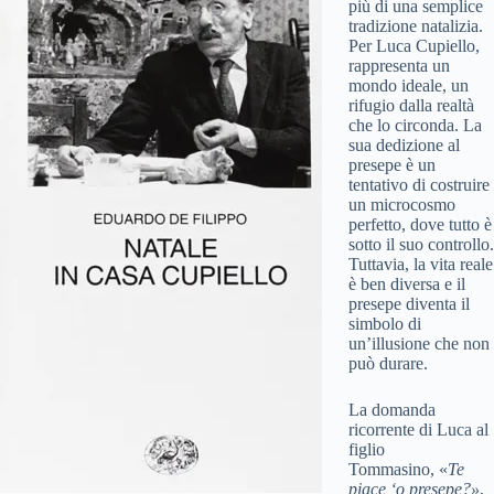
più di una semplice
tradizione natalizia.
Per Luca Cupiello,
rappresenta un
mondo ideale, un
rifugio dalla realtà
che lo circonda. La
sua dedizione al
presepe è un
tentativo di costruire
un microcosmo
perfetto, dove tutto è
sotto il suo controllo.
Tuttavia, la vita reale
è ben diversa e il
presepe diventa il
simbolo di
un’illusione che non
può durare.
La domanda
ricorrente di Luca al
figlio
Tommasino, «
Te
piace ‘o presepe?»
,