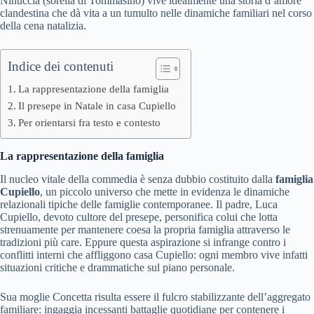
Ninuccia (sorella di Tommasino) vive idealmente una storia d’amore
clandestina che dà vita a un tumulto nelle dinamiche familiari nel corso
della cena natalizia.
Indice dei contenuti
La rappresentazione della famiglia
Il presepe in Natale in casa Cupiello
Per orientarsi fra testo e contesto
La rappresentazione della famiglia
Il nucleo vitale della commedia è senza dubbio costituito dalla
famiglia
Cupiello
, un piccolo universo che mette in evidenza le dinamiche
relazionali tipiche delle famiglie contemporanee. Il padre, Luca
Cupiello, devoto cultore del presepe, personifica colui che lotta
strenuamente per mantenere coesa la propria famiglia attraverso le
tradizioni più care. Eppure questa aspirazione si infrange contro i
conflitti interni che affliggono casa Cupiello: ogni membro vive infatti
situazioni critiche e drammatiche sul piano personale.
Sua moglie Concetta risulta essere il fulcro stabilizzante dell’aggregato
familiare: ingaggia incessanti battaglie quotidiane per contenere i