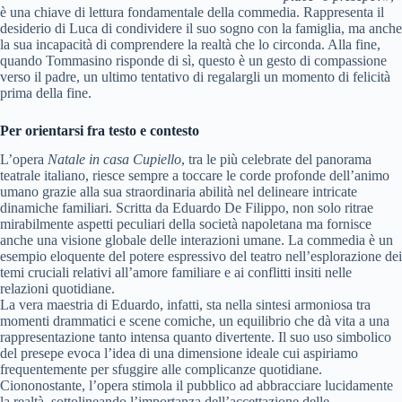
è una chiave di lettura fondamentale della commedia. Rappresenta il
desiderio di Luca di condividere il suo sogno con la famiglia, ma anche
la sua incapacità di comprendere la realtà che lo circonda. Alla fine,
quando Tommasino risponde di sì, questo è un gesto di compassione
verso il padre, un ultimo tentativo di regalargli un momento di felicità
prima della fine.
Per orientarsi fra testo e contesto
L’opera
Natale in casa Cupiello
, tra le più celebrate del panorama
teatrale italiano, riesce sempre a toccare le corde profonde dell’animo
umano grazie alla sua straordinaria abilità nel delineare intricate
dinamiche familiari. Scritta da Eduardo De Filippo, non solo ritrae
mirabilmente aspetti peculiari della società napoletana ma fornisce
anche una visione globale delle interazioni umane. La commedia è un
esempio eloquente del potere espressivo del teatro nell’esplorazione dei
temi cruciali relativi all’amore familiare e ai conflitti insiti nelle
relazioni quotidiane.
La vera maestria di Eduardo, infatti, sta nella sintesi armoniosa tra
momenti drammatici e scene comiche, un equilibrio che dà vita a una
rappresentazione tanto intensa quanto divertente. Il suo uso simbolico
del presepe evoca l’idea di una dimensione ideale cui aspiriamo
frequentemente per sfuggire alle complicanze quotidiane.
Ciononostante, l’opera stimola il pubblico ad abbracciare lucidamente
la realtà, sottolineando l’importanza dell’accettazione delle