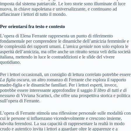
imposta dal sistema patriarcale. Le loro storie sono illuminate di luce
nuova, in chiave napoletana e universalizzante, e continuano ad
affascinare i lettori di tutto il mondo.
Per orientarsi fra testo e contesto
L’opera di Elena Ferrante rappresenta un punto di riferimento
fondamentale per comprendere le dinamiche dell’amicizia femminile e
le complessità dei rapporti umani.
L’amica geniale
non solo esplora le
asperità dell’amicizia, ma offre anche un ritratto senza veli della società
italiana, mettendo in luce le contraddizioni e le sfide del vivere
quotidiano.
Per i lettori occasionali, un consiglio di lettura correlato potrebbe essere
La figlia oscura
, un altro romanzo di Ferrante che esplora il rapporto
madre-figlia e le dinamiche familiari. Per i lettori esperti, invece,
potrebbe essere interessante approfondire il saggio
Il libro di tutti e di
nessuno
di Viviana Scarinci, che offre una prospettiva storica e politica
sull’opera di Ferrante.
L’opera di Ferrante stimola una riflessione personale sulle modalità con
cui le persone si influenzano vicendevolmente e crescono insieme,
talvolta ferendosi. La sua capacità di rappresentare la realtà in modo
crudo e autentico invita i lettori a guardare oltre le apparenze e a