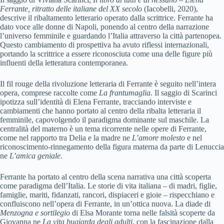
Ferrante, ritratto delle italiane del XX secolo
(Iacobelli, 2020),
descrive il ribaltamento letterario operato dalla scrittrice. Ferrante ha
dato voce alle donne di Napoli, ponendo al centro della narrazione
l’universo femminile e guardando l’Italia attraverso la città partenopea.
Questo cambiamento di prospettiva ha avuto riflessi internazionali,
portando la scrittrice a essere riconosciuta come una delle figure più
influenti della letteratura contemporanea.
Il fil rouge della rivoluzione letteraria di Ferrante è seguito nell’intera
opera, comprese raccolte come
La frantumaglia
. Il saggio di Scarinci
ipotizza sull’identità di Elena Ferrante, tracciando interviste e
cambiamenti che hanno portato al centro della ribalta letteraria il
femminile, capovolgendo il paradigma dominante sul maschile. La
centralità del materno è un tema ricorrente nelle opere di Ferrante,
come nel rapporto tra Delia e la madre ne
L’amore molesto
e nel
riconoscimento-rinnegamento della figura materna da parte di Lenuccia
ne
L’amica geniale
.
Ferrante ha portato al centro della scena narrativa una città scoperta
come paradigma dell’Italia. Le storie di vita italiana – di madri, figlie,
famiglie, mariti, fidanzati, rancori, dispiaceri e gioie – rispecchiano e
confluiscono nell’opera di Ferrante, in un’ottica nuova. La diade di
Menzogna e sortilegio
di Elsa Morante torna nelle falsità scoperte da
Giovanna ne
La vita bugiarda degli adulti
, con la fascinazione dalla