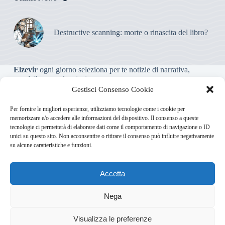
Destructive scanning: morte o rinascita del libro?
Elzevir
ogni giorno seleziona per te notizie di narrativa,
saggistica, poesia e teatro.
Gestisci Consenso Cookie
Testata giornalistica online non iscritta al Tribunale, che non
Per fornire le migliori esperienze, utilizziamo tecnologie come i cookie per
riceve contributi o agevolazioni pubbliche ai sensi dell’art. 3-
memorizzare e/o accedere alle informazioni del dispositivo. Il consenso a queste
bis della legge 103/2012
tecnologie ci permetterà di elaborare dati come il comportamento di navigazione o ID
unici su questo sito. Non acconsentire o ritirare il consenso può influire negativamente
su alcune caratteristiche e funzioni.
Direttore responsabile
:
Carmelo Greco
Accetta
Via Usodimare 3 - 37138 Verona (VR)
info@elzevir.it
bullet-
network.com
Nega
6
Visualizza le preferenze