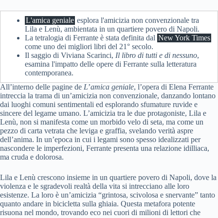
L'amica geniale
esplora l'amicizia non convenzionale tra
Lila e Lenù, ambientata in un quartiere povero di Napoli.
La tetralogia di Ferrante è stata definita dal
New York Times
come uno dei migliori libri del 21° secolo.
Il saggio di Viviana Scarinci,
Il libro di tutti e di nessuno
,
esamina l'impatto delle opere di Ferrante sulla letteratura
contemporanea.
All’interno delle pagine de
L
’
amica geniale
, l’opera di Elena Ferrante
intreccia la trama di un’amicizia non convenzionale, danzando lontano
dai luoghi comuni sentimentali ed esplorando sfumature ruvide e
sincere del legame umano. L’amicizia tra le due protagoniste, Lila e
Lenù, non si manifesta come un morbido velo di seta, ma come un
pezzo di carta vetrata che leviga e graffia, svelando verità aspre
dell’anima. In un’epoca in cui i legami sono spesso idealizzati per
nascondere le imperfezioni, Ferrante presenta una relazione idilliaca,
ma cruda e dolorosa.
Lila e Lenù crescono insieme in un quartiere povero di Napoli, dove la
violenza e le sgradevoli realtà della vita si intrecciano alle loro
esistenze. La loro è un’amicizia “grintosa, scivolosa e snervante” tanto
quanto andare in bicicletta sulla ghiaia. Questa metafora potente
risuona nel mondo, trovando eco nei cuori di milioni di lettori che