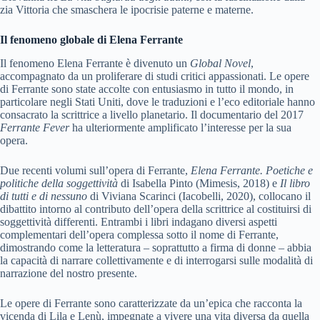
zia Vittoria che smaschera le ipocrisie paterne e materne.
Il fenomeno globale di Elena Ferrante
Il fenomeno Elena Ferrante è divenuto un
Global Novel
,
accompagnato da un proliferare di studi critici appassionati. Le opere
di Ferrante sono state accolte con entusiasmo in tutto il mondo, in
particolare negli Stati Uniti, dove le traduzioni e l’eco editoriale hanno
consacrato la scrittrice a livello planetario. Il documentario del 2017
Ferrante Fever
ha ulteriormente amplificato l’interesse per la sua
opera.
Due recenti volumi sull’opera di Ferrante,
Elena Ferrante. Poetiche e
politiche della soggettività
di Isabella Pinto (Mimesis, 2018) e
Il libro
di tutti e di nessuno
di Viviana Scarinci (Iacobelli, 2020), collocano il
dibattito intorno al contributo dell’opera della scrittrice al costituirsi di
soggettività differenti. Entrambi i libri indagano diversi aspetti
complementari dell’opera complessa sotto il nome di Ferrante,
dimostrando come la letteratura – soprattutto a firma di donne – abbia
la capacità di narrare collettivamente e di interrogarsi sulle modalità di
narrazione del nostro presente.
Le opere di Ferrante sono caratterizzate da un’epica che racconta la
vicenda di Lila e Lenù, impegnate a vivere una vita diversa da quella