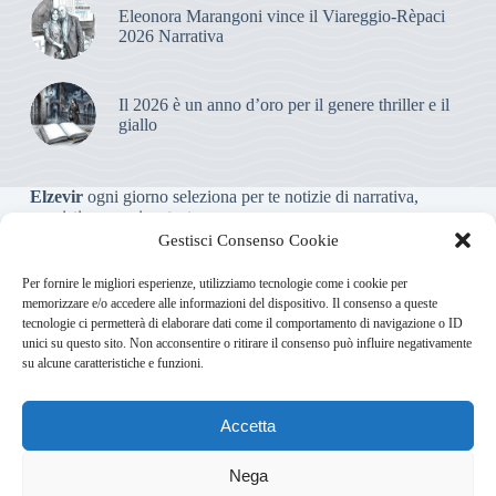
Eleonora Marangoni vince il Viareggio-Rèpaci
2026 Narrativa
Il 2026 è un anno d’oro per il genere thriller e il
giallo
Elzevir
ogni giorno seleziona per te notizie di narrativa,
saggistica, poesia e teatro.
Gestisci Consenso Cookie
Testata giornalistica online non iscritta al Tribunale, che non
Per fornire le migliori esperienze, utilizziamo tecnologie come i cookie per
riceve contributi o agevolazioni pubbliche ai sensi dell’art. 3-
memorizzare e/o accedere alle informazioni del dispositivo. Il consenso a queste
bis della legge 103/2012
tecnologie ci permetterà di elaborare dati come il comportamento di navigazione o ID
unici su questo sito. Non acconsentire o ritirare il consenso può influire negativamente
su alcune caratteristiche e funzioni.
Direttore responsabile
:
Carmelo Greco
Accetta
Via Usodimare 3 - 37138 Verona (VR)
info@elzevir.it
bullet-
network.com
Nega