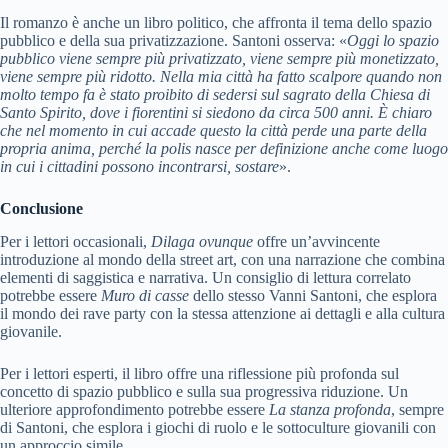
Il romanzo è anche un libro politico, che affronta il tema dello spazio
pubblico e della sua privatizzazione. Santoni osserva: «
Oggi lo spazio
pubblico viene sempre più privatizzato, viene sempre più monetizzato,
viene sempre più ridotto. Nella mia città ha fatto scalpore quando non
molto tempo fa è stato proibito di sedersi sul sagrato della Chiesa di
Santo Spirito, dove i fiorentini si siedono da circa 500 anni. È chiaro
che nel momento in cui accade questo la città perde una parte della
propria anima, perché la polis nasce per definizione anche come luogo
in cui i cittadini possono incontrarsi, sostare
».
Conclusione
Per i lettori occasionali,
Dilaga ovunque
offre un’avvincente
introduzione al mondo della street art, con una narrazione che combina
elementi di saggistica e narrativa. Un consiglio di lettura correlato
potrebbe essere
Muro di casse
dello stesso Vanni Santoni, che esplora
il mondo dei rave party con la stessa attenzione ai dettagli e alla cultura
giovanile.
Per i lettori esperti, il libro offre una riflessione più profonda sul
concetto di spazio pubblico e sulla sua progressiva riduzione. Un
ulteriore approfondimento potrebbe essere
La stanza profonda
, sempre
di Santoni, che esplora i giochi di ruolo e le sottoculture giovanili con
un approccio simile.