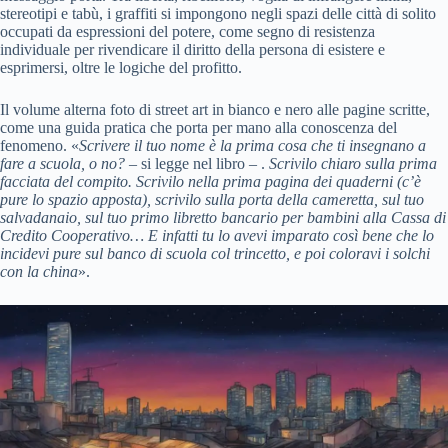
stereotipi e tabù, i graffiti si impongono negli spazi delle città di solito
occupati da espressioni del potere, come segno di resistenza
individuale per rivendicare il diritto della persona di esistere e
esprimersi, oltre le logiche del profitto.
Il volume alterna foto di street art in bianco e nero alle pagine scritte,
come una guida pratica che porta per mano alla conoscenza del
fenomeno. «
Scrivere il tuo nome è la prima cosa che ti insegnano a
fare a scuola, o no?
– si legge nel libro – .
Scrivilo chiaro sulla prima
facciata del compito. Scrivilo nella prima pagina dei quaderni (c’è
pure lo spazio apposta), scrivilo sulla porta della cameretta, sul tuo
salvadanaio, sul tuo primo libretto bancario per bambini alla Cassa di
Credito Cooperativo… E infatti tu lo avevi imparato così bene che lo
incidevi pure sul banco di scuola col trincetto, e poi coloravi i solchi
con la china
».