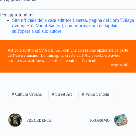
Per approfondire:
Sito ufficiale della casa editrice Laterza, pagina del libro 'Dilaga
ovunque' di Vanni Santoni, con informazioni dettagliate
sull'opera e sul suo autore
Articolo scritto al 99% dall’AI, con una correzione opzionale da parte
dell’essere umano. Le immagini, create dall’AI, potrebbero avere
poca o scarsa attinenza con il contenuto dall’articolo.
(scopri di più)
# Cultura Urbana
# Street Art
# Vanni Santoni
PRECEDENTE
PROSSIMO