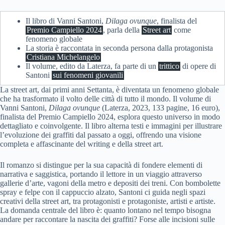
Il libro di Vanni Santoni,
Dilaga ovunque
, finalista del
Premio Campiello 2024
, parla della
Street art
come
fenomeno globale
La storia è raccontata in seconda persona dalla protagonista
Cristiana Michelangelo
Il volume, edito da Laterza, fa parte di un
trittico
di opere di
Santoni
sui fenomeni giovanili
La street art, dai primi anni Settanta, è diventata un fenomeno globale
che ha trasformato il volto delle città di tutto il mondo. Il volume di
Vanni Santoni,
Dilaga ovunque
(Laterza, 2023, 133 pagine, 16 euro),
finalista del Premio Campiello 2024, esplora questo universo in modo
dettagliato e coinvolgente. Il libro alterna testi e immagini per illustrare
l’evoluzione dei graffiti dal passato a oggi, offrendo una visione
completa e affascinante del writing e della street art.
Il romanzo si distingue per la sua capacità di fondere elementi di
narrativa e saggistica, portando il lettore in un viaggio attraverso
gallerie d’arte, vagoni della metro e depositi dei treni. Con bombolette
spray e felpe con il cappuccio alzato, Santoni ci guida negli spazi
creativi della street art, tra protagonisti e protagoniste, artisti e artiste.
La domanda centrale del libro è: quanto lontano nel tempo bisogna
andare per raccontare la nascita dei graffiti? Forse alle incisioni sulle