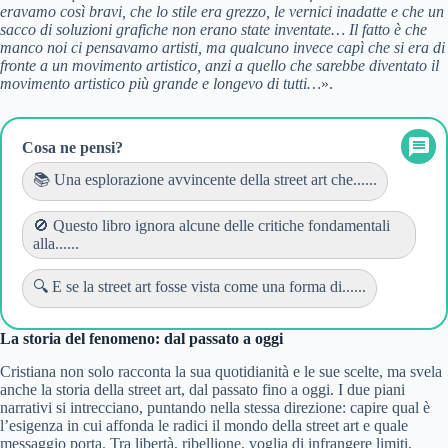
eravamo così bravi, che lo stile era grezzo, le vernici inadatte e che un
sacco di soluzioni grafiche non erano state inventate… Il fatto è che
manco noi ci pensavamo artisti, ma qualcuno invece capì che si era di
fronte a un movimento artistico, anzi a quello che sarebbe diventato il
movimento artistico più grande e longevo di tutti…
».
Cosa ne pensi?
📚 Una esplorazione avvincente della street art che......
🚫 Questo libro ignora alcune delle critiche fondamentali
alla......
🔍 E se la street art fosse vista come una forma di......
La storia del fenomeno: dal passato a oggi
Cristiana non solo racconta la sua quotidianità e le sue scelte, ma svela
anche la storia della street art, dal passato fino a oggi. I due piani
narrativi si intrecciano, puntando nella stessa direzione: capire qual è
l’esigenza in cui affonda le radici il mondo della street art e quale
messaggio porta. Tra libertà, ribellione, voglia di infrangere limiti,