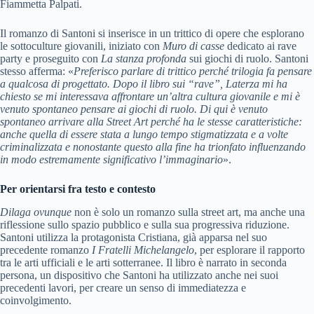
Fiammetta Palpati.
Il romanzo di Santoni si inserisce in un trittico di opere che esplorano
le sottoculture giovanili, iniziato con
Muro di casse
dedicato ai rave
party e proseguito con
La stanza profonda
sui giochi di ruolo. Santoni
stesso afferma: «
Preferisco parlare di trittico perché trilogia fa pensare
a qualcosa di progettato. Dopo il libro sui “rave”, Laterza mi ha
chiesto se mi interessava affrontare un’altra cultura giovanile e mi è
venuto spontaneo pensare ai giochi di ruolo. Di qui è venuto
spontaneo arrivare alla Street Art perché ha le stesse caratteristiche:
anche quella di essere stata a lungo tempo stigmatizzata e a volte
criminalizzata e nonostante questo alla fine ha trionfato influenzando
in modo estremamente significativo l’immaginario
».
Per orientarsi fra testo e contesto
Dilaga ovunque
non è solo un romanzo sulla street art, ma anche una
riflessione sullo spazio pubblico e sulla sua progressiva riduzione.
Santoni utilizza la protagonista Cristiana, già apparsa nel suo
precedente romanzo
I Fratelli Michelangelo
, per esplorare il rapporto
tra le arti ufficiali e le arti sotterranee. Il libro è narrato in seconda
persona, un dispositivo che Santoni ha utilizzato anche nei suoi
precedenti lavori, per creare un senso di immediatezza e
coinvolgimento.