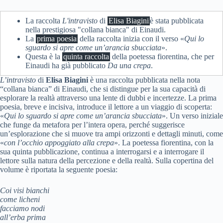
La raccolta
L'intravisto
di
Elisa Biagini
è stata pubblicata
nella prestigiosa "collana bianca" di Einaudi.
La
prima poesia
della raccolta inizia con il verso «
Qui lo
sguardo si apre come un’arancia sbucciata
».
Questa è la
quinta raccolta
della poetessa fiorentina, che per
Einaudi ha già pubblicato
Da una crepa
.
L’intravisto
di
Elisa Biagini
è una raccolta pubblicata nella nota
“collana bianca” di Einaudi, che si distingue per la sua capacità di
esplorare la realtà attraverso una lente di dubbi e incertezze. La prima
poesia, breve e incisiva, introduce il lettore a un viaggio di scoperta:
«
Qui lo sguardo si apre come un’arancia sbucciata
». Un verso iniziale
che funge da metafora per l’intera opera, perché suggerisce
un’esplorazione che si muove tra ampi orizzonti e dettagli minuti, come
«
con l’occhio appoggiato alla crepa
». La poetessa fiorentina, con la
sua quinta pubblicazione, continua a interrogarsi e a interrogare il
lettore sulla natura della percezione e della realtà. Sulla copertina del
volume è riportata la seguente poesia:
Coi visi bianchi
come licheni
facciamo nodi
all’erba prima