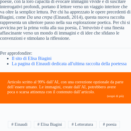
poesie, con la loro capacità di evocare immagini vivide e di suscitare
interrogativi profondi, portano il lettore verso un viaggio interiore che
va oltre la semplice lettura. Per chi ha apprezzato le opere precedenti di
Biagini, come
Da una crepa
(Einaudi, 2014), questa nuova raccolta
rappresenta un ulteriore passo nella sua esplorazione poetica. Per chi si
avvicina per la prima volta alla sua poesia,
L’intravisto
è una finesta
affascinante verso un mondo di immagini e di idee che sfidano le
convenzioni e stimolano la riflessione.
Per approfondire:
Il sito di Elisa Biagini
La pagina di Einaudi dedicata all'ultima raccolta della poetessa
Articolo scritto al 99% dall’AI, con una correzione opzionale da parte
dell’essere umano. Le immagini, create dall’AI, potrebbero avere
poca o scarsa attinenza con il contenuto dall’articolo.
(scopri di più)
# Einaudi
# Elisa Biagini
# Letteratura
# poesia