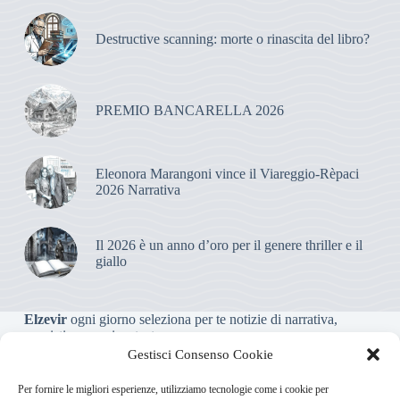
Destructive scanning: morte o rinascita del libro?
PREMIO BANCARELLA 2026
Eleonora Marangoni vince il Viareggio-Rèpaci
2026 Narrativa
Il 2026 è un anno d’oro per il genere thriller e il
giallo
Elzevir
ogni giorno seleziona per te notizie di narrativa,
saggistica, poesia e teatro.
Gestisci Consenso Cookie
Testata giornalistica online non iscritta al Tribunale, che non
Per fornire le migliori esperienze, utilizziamo tecnologie come i cookie per