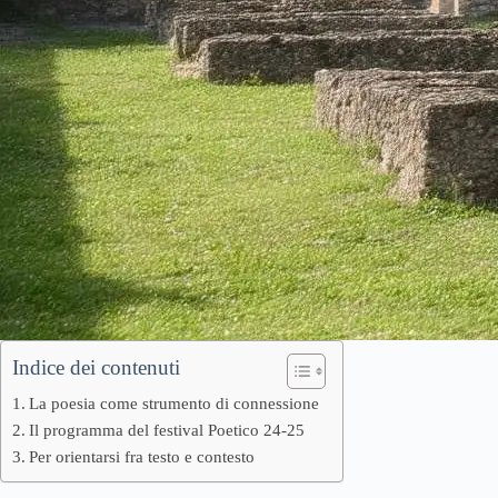
Indice dei contenuti
La poesia come strumento di connessione
Il programma del festival Poetico 24-25
Per orientarsi fra testo e contesto