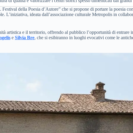
a di qualità e valorizzare i centri storici spesso dimenticati dai grandi ci
 Festival della Poesia d’Autore” che si propone di portare la poesia cont
e. L’iniziativa, ideata dall’associazione culturale Metropolis in collabo
à artistica e il territorio, offrendo al pubblico l’opportunità di entrare i
gelis
e
Silvia Bre
, che si esibiranno in luoghi evocativi come le antiche