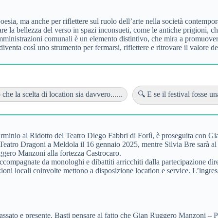
esia, ma anche per riflettere sul ruolo dell’arte nella società contempo
are la bellezza del verso in spazi inconsueti, come le antiche prigioni, c
amministrazioni comunali è un elemento distintivo, che mira a promuovere l
diventa così uno strumento per fermarsi, riflettere e ritrovare il valore de
he la scelta di location sia davvero......
🔍 E se il festival fosse una
Arminio al Ridotto del Teatro Diego Fabbri di Forlì, è proseguita con G
l Teatro Dragoni a Meldola il 16 gennaio 2025, mentre Silvia Bre sarà al 
gero Manzoni alla fortezza Castrocaro.
agnate da monologhi e dibattiti arricchiti dalla partecipazione diretta d
oni locali coinvolte mettono a disposizione location e service. L’ingres
, passato e presente. Basti pensare al fatto che Gian Ruggero Manzoni – P