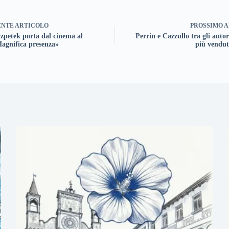
ENTE
ARTICOLO
PROSSIMO
A
zpetek porta dal cinema al
Perrin e Cazzullo tra gli autori
Magnifica presenza»
più venduti