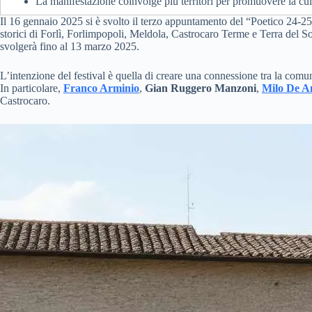
La manifestazione coinvolge più territori per promuovere la cultur
Il 16 gennaio 2025 si è svolto il terzo appuntamento del “Poetico 24-25.
storici di Forlì, Forlimpopoli, Meldola, Castrocaro Terme e Terra del Sol
svolgerà fino al 13 marzo 2025.
L’intenzione del festival è quella di creare una connessione tra la comunit
In particolare,
Franco Arminio
,
Gian Ruggero Manzoni
,
Milo De An
Castrocaro.