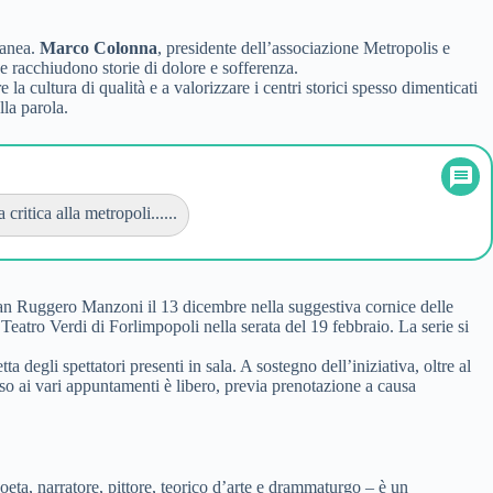
ranea.
Marco Colonna
, presidente dell’associazione Metropolis e
he racchiudono storie di dolore e sofferenza.
a cultura di qualità e a valorizzare i centri storici spesso dimenticati
lla parola.
 critica alla metropoli......
ian Ruggero Manzoni il 13 dicembre nella suggestiva cornice delle
Teatro Verdi di Forlimpopoli nella serata del 19 febbraio. La serie si
egli spettatori presenti in sala. A sostegno dell’iniziativa, oltre al
so ai vari appuntamenti è libero, previa prenotazione a causa
oeta, narratore, pittore, teorico d’arte e drammaturgo – è un