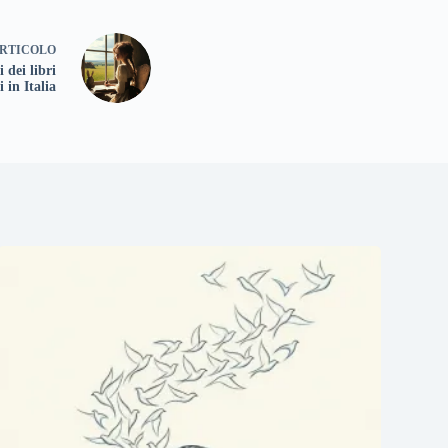
RTICOLO
 dei libri
 in Italia