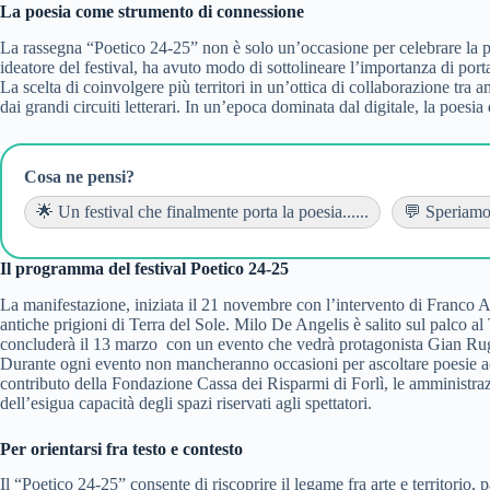
La poesia come strumento di connessione
La rassegna “Poetico 24-25” non è solo un’occasione per celebrare la po
ideatore del festival, ha avuto modo di sottolineare l’importanza di port
La scelta di coinvolgere più territori in un’ottica di collaborazione tra 
dai grandi circuiti letterari. In un’epoca dominata dal digitale, la poesia 
Cosa ne pensi?
🌟 Un festival che finalmente porta la poesia......
💬 Speriamo c
Il programma del festival Poetico 24-25
La manifestazione, iniziata il 21 novembre con l’intervento di Franco 
antiche prigioni di Terra del Sole. Milo De Angelis è salito sul palco a
concluderà il 13 marzo con un evento che vedrà protagonista Gian Rug
Durante ogni evento non mancheranno occasioni per ascoltare poesie accomp
contributo della Fondazione Cassa dei Risparmi di Forlì, le amministrazi
dell’esigua capacità degli spazi riservati agli spettatori.
Per orientarsi fra testo e contesto
Il “Poetico 24-25” consente di riscoprire il legame fra arte e territorio