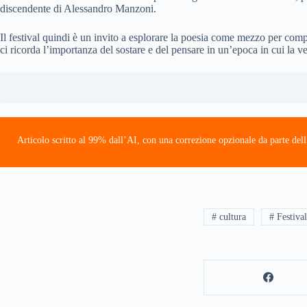
discendente di Alessandro Manzoni.
Il festival quindi è un invito a esplorare la poesia come mezzo per compr
ci ricorda l’importanza del sostare e del pensare in un’epoca in cui la v
Articolo scritto al 99% dall’AI, con una correzione opzionale da parte dell
# cultura
# Festival