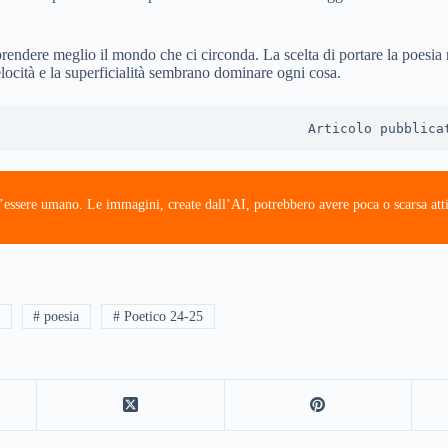
endere meglio il mondo che ci circonda. La scelta di portare la poesia ne
elocità e la superficialità sembrano dominare ogni cosa.
Articolo pubblica
’essere umano. Le immagini, create dall’AI, potrebbero avere poca o scarsa atti
# poesia
# Poetico 24-25