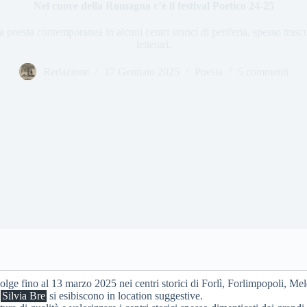
Nel cuore della Romagna c’è il festival Poetico 24-25
 poesia contemporanea in alcuni centri storici di periferia, spesso trascur
letterari.
Redazione
17 Gennaio 2025
Poesia
5 commenti
volge fino al 13 marzo 2025 nei centri storici di Forlì, Forlimpopoli, Me
e
Silvia Bre
si esibiscono in location suggestive.