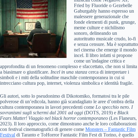
Fried by Fluoride o Gezebelle
Gaburgably hanno espresso un
malessere generazionale che
fonde elementi di punk, grunge,
meme culture e nichilismo
sonoro, delineando un
autoritratto musicale crudo, lo-fi
e senza censure. Ma è soprattutto
nel cinema che emerge il mondo
incel. Il libro infatti si propone
come un’indagine critica e
approfondita di un fenomeno complesso e sfaccettato, che non si limita
a biasimare o giustificare.
Incel in una stanza
cerca di interpretare i
simboli e i miti della solitudine maschile contemporanea in cui si
intrecciano cultura pop, internet, violenza simbolica e identità fragile.
Gli autori, sotto lo pseudonimo di Dikotomiko, formatosi tra le pile
polverose di un’edicola, hanno già scandagliato le aree d’ombra della
cultura contemporanea in lavori precedenti come
Lo specchio nero. I
sovranismi sugli schermi dal 2001 ad oggi
(DOTS, 2019) e
Black
Fears Matter! Viaggio nel black horror contemporaneo
(Les Flaneurs,
2023). Il loro approccio, come dimostrano anche le loro collaborazioni
con festival cinematografici di genere come
Monsters – Fantastic Film
Festival
di Taranto e ToHorror Fantastic Film Fest di Torino, è quello