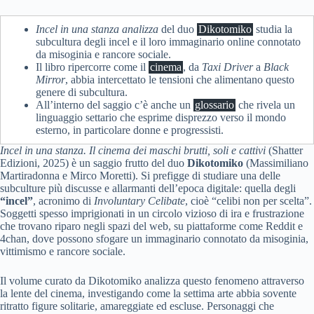
Incel in una stanza analizza
del duo
Dikotomiko
studia la
subcultura degli incel e il loro immaginario online connotato
da misoginia e rancore sociale.
Il libro ripercorre come il
cinema
, da
Taxi Driver
a
Black
Mirror
, abbia intercettato le tensioni che alimentano questo
genere di subcultura.
All’interno del saggio c’è anche un
glossario
che rivela un
linguaggio settario che esprime disprezzo verso il mondo
esterno, in particolare donne e progressisti.
Incel in una stanza. Il cinema dei maschi brutti, soli e cattivi
(Shatter
Edizioni, 2025) è un saggio frutto del duo
Dikotomiko
(Massimiliano
Martiradonna e Mirco Moretti). Si prefigge di studiare una delle
subculture più discusse e allarmanti dell’epoca digitale: quella degli
“incel”
, acronimo di
Involuntary Celibate
, cioè “celibi non per scelta”.
Soggetti spesso imprigionati in un circolo vizioso di ira e frustrazione
che trovano riparo negli spazi del web, su piattaforme come Reddit e
4chan, dove possono sfogare un immaginario connotato da misoginia,
vittimismo e rancore sociale.
Il volume curato da Dikotomiko analizza questo fenomeno attraverso
la lente del cinema, investigando come la settima arte abbia sovente
ritratto figure solitarie, amareggiate ed escluse. Personaggi che