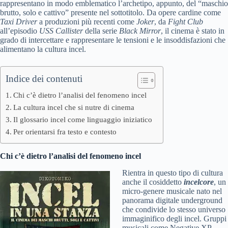
rappresentano in modo emblematico l’archetipo, appunto, del “maschio
brutto, solo e cattivo” presente nel sottotitolo. Da opere cardine come
Taxi Driver
a produzioni più recenti come
Joker
, da
Fight Club
all’episodio
USS Callister
della serie
Black Mirror
, il cinema è stato in
grado di intercettare e rappresentare le tensioni e le insoddisfazioni che
alimentano la cultura incel.
Indice dei contenuti
Chi c’è dietro l’analisi del fenomeno incel
La cultura incel che si nutre di cinema
Il glossario incel come linguaggio iniziatico
Per orientarsi fra testo e contesto
Chi c’è dietro l’analisi del fenomeno incel
Rientra in questo tipo di cultura
anche il cosiddetto
incelcore
, un
micro-genere musicale nato nel
panorama digitale underground
che condivide lo stesso universo
immaginifico degli incel. Gruppi
musicali come Negative XP,