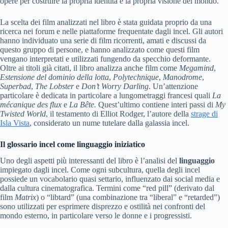
opere per costruire la propria identità e la propria visione del mondo.
La scelta dei film analizzati nel libro è stata guidata proprio da una
ricerca nei forum e nelle piattaforme frequentate dagli incel. Gli autori
hanno individuato una serie di film ricorrenti, amati e discussi da
questo gruppo di persone, e hanno analizzato come questi film
vengano interpretati e utilizzati fungendo da specchio deformante.
Oltre ai titoli già citati, il libro analizza anche film come
Megamind
,
Estensione del dominio della lotta
,
Polytechnique
,
Manodrome
,
Superbad
,
The Lobster
e
Don’t Worry Darling
. Un’attenzione
particolare è dedicata in particolare a lungometraggi francesi quali
La
mécanique des flux
e
La Bête.
Quest’ultimo contiene interi passi di
My
Twisted World
, il testamento di Elliot Rodger, l’autore della
strage di
Isla Vista
, considerato un nume tutelare dalla galassia incel.
Il glossario incel come linguaggio iniziatico
Uno degli aspetti più interessanti del libro è l’analisi del
linguaggio
impiegato dagli incel. Come ogni subcultura, quella degli incel
possiede un vocabolario quasi settario, influenzato dai social media e
dalla cultura cinematografica. Termini come “red pill” (derivato dal
film
Matrix
) o “libtard” (una combinazione tra “liberal” e “retarded”)
sono utilizzati per esprimere disprezzo e ostilità nei confronti del
mondo esterno, in particolare verso le donne e i progressisti.