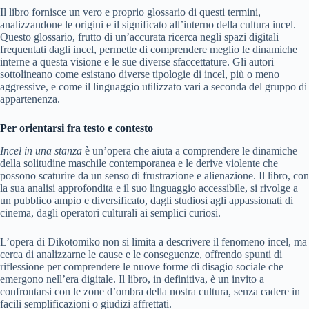
Il libro fornisce un vero e proprio glossario di questi termini,
analizzandone le origini e il significato all’interno della cultura incel.
Questo glossario, frutto di un’accurata ricerca negli spazi digitali
frequentati dagli incel, permette di comprendere meglio le dinamiche
interne a questa visione e le sue diverse sfaccettature. Gli autori
sottolineano come esistano diverse tipologie di incel, più o meno
aggressive, e come il linguaggio utilizzato vari a seconda del gruppo di
appartenenza.
Per orientarsi fra testo e contesto
Incel in una stanza
è un’opera che aiuta a comprendere le dinamiche
della solitudine maschile contemporanea e le derive violente che
possono scaturire da un senso di frustrazione e alienazione. Il libro, con
la sua analisi approfondita e il suo linguaggio accessibile, si rivolge a
un pubblico ampio e diversificato, dagli studiosi agli appassionati di
cinema, dagli operatori culturali ai semplici curiosi.
L’opera di Dikotomiko non si limita a descrivere il fenomeno incel, ma
cerca di analizzarne le cause e le conseguenze, offrendo spunti di
riflessione per comprendere le nuove forme di disagio sociale che
emergono nell’era digitale. Il libro, in definitiva, è un invito a
confrontarsi con le zone d’ombra della nostra cultura, senza cadere in
facili semplificazioni o giudizi affrettati.