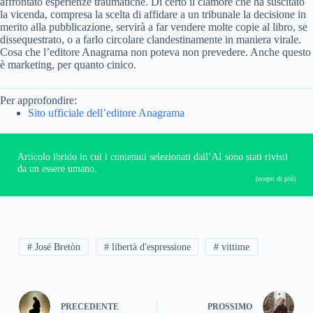
affrontato esperienze traumatiche. Di certo il clamore che ha suscitato
la vicenda, compresa la scelta di affidare a un tribunale la decisione in
merito alla pubblicazione, servirà a far vendere molte copie al libro, se
dissequestrato, o a farlo circolare clandestinamente in maniera virale.
Cosa che l’editore Anagrama non poteva non prevedere. Anche questo
è marketing, per quanto cinico.
Per approfondire:
Sito ufficiale dell’editore Anagrama
Articolo ibrido in cui i contenuti selezionati dall’AI sono stati rivisti
da un essere umano.
(scopri di più)
# José Bretòn
# libertà d'espressione
# vittime
PRECEDENTE
PROSSIMO