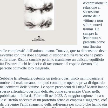
d’espressione in
relazione al
sacrosanto
diritto delle
vittime a non
subire nuovi
traumi. Da
sempre la
letteratura si
presenta come
una finestra
sulle complessità dell’animo umano. Tuttavia, questa dimensione deve
avvenire con una dose adeguata di responsabilità verso chi ha patito
sofferenze. Risulta cruciale pertanto mantenere un delicato equilibrio
fra l’istanza di chi ha deciso di raccontare e il rispetto dovuto alle
persone coinvolte loro malgrado.
Sebbene la letteratura detenga un potere quasi unico nell’indagare le
ombre del male umano, non può comunque operare priva di riguardo
nei confronti delle vittime. Le opere precedenti di Luisgé Martín hanno
spesso affrontato questioni delicate, come ad esempio
Cento notti
,
pubblicata in Italia da Feltrinelli nel 2022
.
A maggior ragione, il caso
José Bretón necessita di un profondo senso di empatia e saggezza, così
da prevenire l’aggravamento della sofferenza per coloro che hanno già