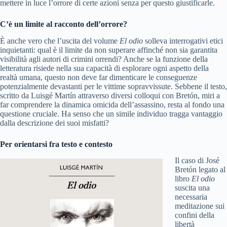
mettere in luce l’orrore di certe azioni senza per questo giustificarle.
C’è un limite al racconto dell’orrore?
È anche vero che l’uscita del volume
El odio
solleva interrogativi etici
inquietanti: qual è il limite da non superare affinché non sia garantita
visibilità agli autori di crimini orrendi? Anche se la funzione della
letteratura risiede nella sua capacità di esplorare ogni aspetto della
realtà umana, questo non deve far dimenticare le conseguenze
potenzialmente devastanti per le vittime sopravvissute. Sebbene il testo,
scritto da Luisgé Martín attraverso diversi colloqui con Bretón, miri a
far comprendere la dinamica omicida dell’assassino, resta al fondo una
questione cruciale. Ha senso che un simile individuo tragga vantaggio
dalla descrizione dei suoi misfatti?
Per orientarsi fra testo e contesto
Il caso di José
Bretón legato al
libro
El odio
suscita una
necessaria
meditazione sui
confini della
libertà