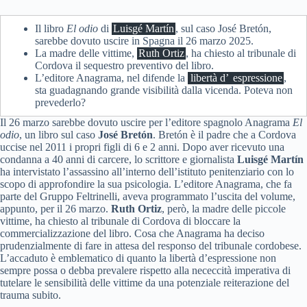
Il libro
El odio
di
Luisgé Martín
, sul caso José Bretón,
sarebbe dovuto uscire in Spagna il 26 marzo 2025.
La madre delle vittime,
Ruth Ortiz
, ha chiesto al tribunale di
Cordova il sequestro preventivo del libro.
L’editore Anagrama, nel difende la
libertà d’
espressione
,
sta guadagnando grande visibilità dalla vicenda. Poteva non
prevederlo?
Il 26 marzo sarebbe dovuto uscire per l’editore spagnolo Anagrama
El
odio
, un libro sul caso
José Bretón
. Bretón è il padre che a Cordova
uccise nel 2011 i propri figli di 6 e 2 anni. Dopo aver ricevuto una
condanna a 40 anni di carcere, lo scrittore e giornalista
Luisgé Martín
ha intervistato l’assassino all’interno dell’istituto penitenziario con lo
scopo di approfondire la sua psicologia. L’editore Anagrama, che fa
parte del Gruppo Feltrinelli, aveva programmato l’uscita del volume,
appunto, per il 26 marzo.
Ruth Ortiz
, però, la madre delle piccole
vittime, ha chiesto al tribunale di Cordova di bloccare la
commercializzazione del libro. Cosa che Anagrama ha deciso
prudenzialmente di fare in attesa del responso del tribunale cordobese.
L’accaduto è emblematico di quanto la libertà d’espressione non
sempre possa o debba prevalere rispetto alla nececcità imperativa di
tutelare le sensibilità delle vittime da una potenziale reiterazione del
trauma subito.