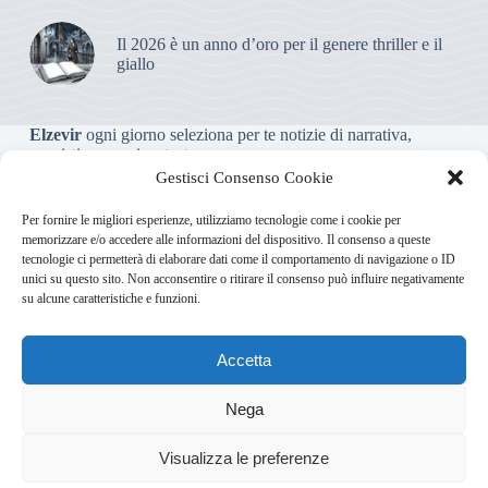
Il 2026 è un anno d’oro per il genere thriller e il
giallo
Elzevir
ogni giorno seleziona per te notizie di narrativa,
saggistica, poesia e teatro.
Gestisci Consenso Cookie
Testata giornalistica online non iscritta al Tribunale, che non
Per fornire le migliori esperienze, utilizziamo tecnologie come i cookie per
riceve contributi o agevolazioni pubbliche ai sensi dell’art. 3-
memorizzare e/o accedere alle informazioni del dispositivo. Il consenso a queste
bis della legge 103/2012
tecnologie ci permetterà di elaborare dati come il comportamento di navigazione o ID
unici su questo sito. Non acconsentire o ritirare il consenso può influire negativamente
su alcune caratteristiche e funzioni.
Direttore responsabile
:
Carmelo Greco
Accetta
Via Usodimare 3 - 37138 Verona (VR)
info@elzevir.it
bullet-
network.com
Nega
5
Visualizza le preferenze
Chi Siamo
Newsletter
Privacy Policy
Cookie Policy