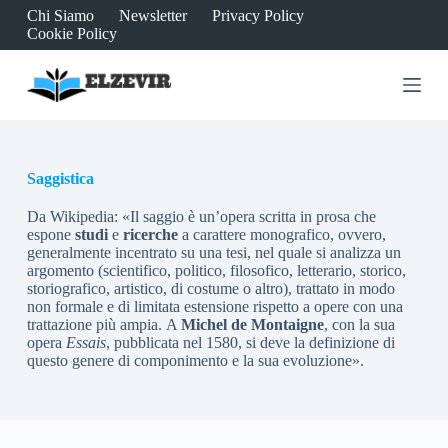
Chi Siamo
Newsletter
Privacy Policy
S
Cookie Policy
a
l
t
a
a
l
c
o
Saggistica
n
t
e
Da Wikipedia: «Il saggio è un’opera scritta in prosa che
n
espone
studi
e
ricerche
a carattere monografico, ovvero,
u
generalmente incentrato su una tesi, nel quale si analizza un
t
argomento (scientifico, politico, filosofico, letterario, storico,
o
storiografico, artistico, di costume o altro), trattato in modo
non formale e di limitata estensione rispetto a opere con una
trattazione più ampia. A
Michel de Montaigne
, con la sua
opera
Essais
, pubblicata nel 1580, si deve la definizione di
questo genere di componimento e la sua evoluzione».