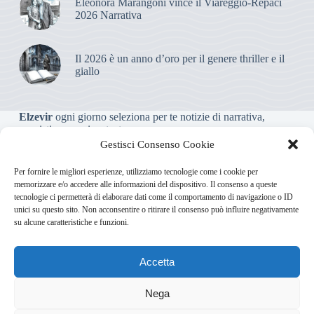
Eleonora Marangoni vince il Viareggio-Rèpaci
2026 Narrativa
Il 2026 è un anno d’oro per il genere thriller e il
giallo
Elzevir
ogni giorno seleziona per te notizie di narrativa,
saggistica, poesia e teatro.
Gestisci Consenso Cookie
Testata giornalistica online non iscritta al Tribunale, che non
Per fornire le migliori esperienze, utilizziamo tecnologie come i cookie per
riceve contributi o agevolazioni pubbliche ai sensi dell’art. 3-
memorizzare e/o accedere alle informazioni del dispositivo. Il consenso a queste
bis della legge 103/2012
tecnologie ci permetterà di elaborare dati come il comportamento di navigazione o ID
unici su questo sito. Non acconsentire o ritirare il consenso può influire negativamente
su alcune caratteristiche e funzioni.
Direttore responsabile
:
Carmelo Greco
Accetta
Via Usodimare 3 - 37138 Verona (VR)
info@elzevir.it
bullet-
network.com
Nega