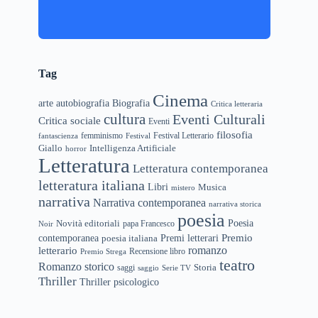
Tag
Cinema
arte
Biografia
autobiografia
Critica letteraria
cultura
Eventi Culturali
Critica sociale
Eventi
filosofia
femminismo
Festival Letterario
fantascienza
Festival
Giallo
Intelligenza Artificiale
horror
Letteratura
Letteratura contemporanea
letteratura italiana
Libri
Musica
mistero
narrativa
Narrativa contemporanea
narrativa storica
poesia
Novità editoriali
Poesia
papa Francesco
Noir
Premio
Premi letterari
contemporanea
poesia italiana
letterario
romanzo
Recensione libro
Premio Strega
teatro
Romanzo storico
Storia
saggi
saggio
Serie TV
Thriller
Thriller psicologico