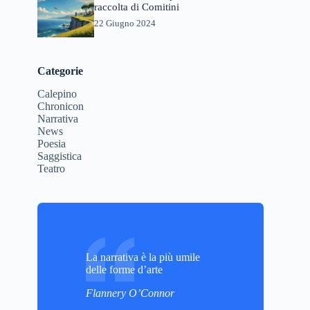
raccolta di Comitini
22 Giugno 2024
Categorie
Calepino
Chronicon
Narrativa
News
Poesia
Saggistica
Teatro
La narrativa è la più umile
delle forme d’arte
Flannery O’Connor