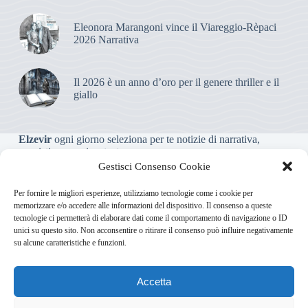
Eleonora Marangoni vince il Viareggio-Rèpaci
2026 Narrativa
Il 2026 è un anno d’oro per il genere thriller e il
giallo
Elzevir
ogni giorno seleziona per te notizie di narrativa,
saggistica, poesia e teatro.
Gestisci Consenso Cookie
Testata giornalistica online non iscritta al Tribunale, che non
Per fornire le migliori esperienze, utilizziamo tecnologie come i cookie per
riceve contributi o agevolazioni pubbliche ai sensi dell’art. 3-
memorizzare e/o accedere alle informazioni del dispositivo. Il consenso a queste
bis della legge 103/2012
tecnologie ci permetterà di elaborare dati come il comportamento di navigazione o ID
unici su questo sito. Non acconsentire o ritirare il consenso può influire negativamente
su alcune caratteristiche e funzioni.
Direttore responsabile
:
Carmelo Greco
Accetta
Via Usodimare 3 - 37138 Verona (VR)
info@elzevir.it
bullet-