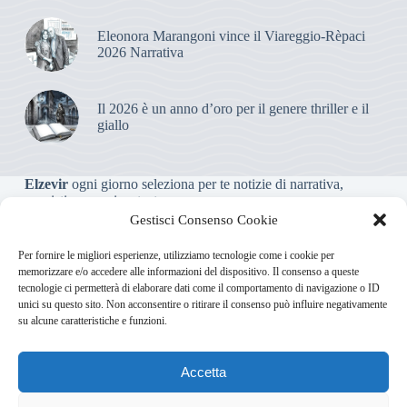
Eleonora Marangoni vince il Viareggio-Rèpaci
2026 Narrativa
Il 2026 è un anno d’oro per il genere thriller e il
giallo
Elzevir
ogni giorno seleziona per te notizie di narrativa,
saggistica, poesia e teatro.
Gestisci Consenso Cookie
Testata giornalistica online non iscritta al Tribunale, che non
Per fornire le migliori esperienze, utilizziamo tecnologie come i cookie per
riceve contributi o agevolazioni pubbliche ai sensi dell’art. 3-
memorizzare e/o accedere alle informazioni del dispositivo. Il consenso a queste
bis della legge 103/2012
tecnologie ci permetterà di elaborare dati come il comportamento di navigazione o ID
unici su questo sito. Non acconsentire o ritirare il consenso può influire negativamente
su alcune caratteristiche e funzioni.
Direttore responsabile
:
Carmelo Greco
Accetta
Via Usodimare 3 - 37138 Verona (VR)
info@elzevir.it
bullet-